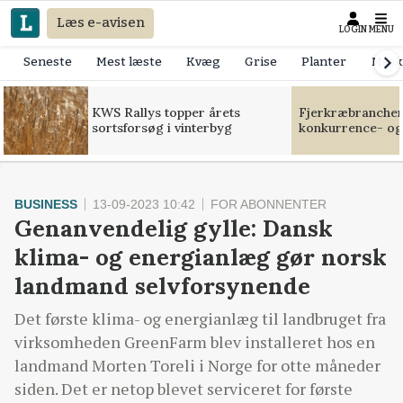
Læs e-avisen
LOGIN
MENU
Seneste
Mest læste
Kvæg
Grise
Planter
Mask
KWS Rallys topper årets
Fjerkræbranchen:
sortsforsøg i vinterbyg
konkurrence- og
BUSINESS
13-09-2023 10:42
FOR ABONNENTER
Genanvendelig gylle: Dansk
klima- og energianlæg gør norsk
landmand selvforsynende
Det første klima- og energianlæg til landbruget fra
virksomheden GreenFarm blev installeret hos en
landmand Morten Toreli i Norge for otte måneder
siden. Det er netop blevet serviceret for første