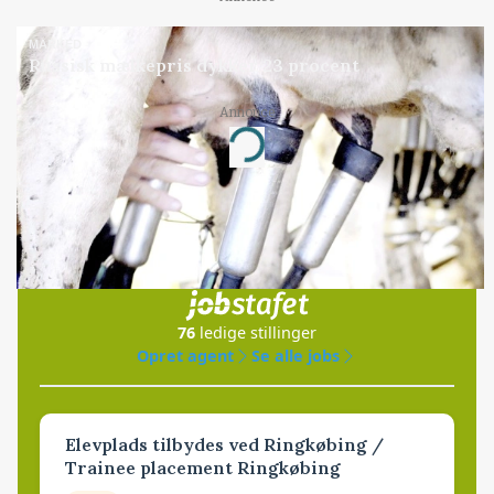
MARKED
Russisk mælkepris dykker 23 procent
Annonce
Loading...
Jobs
i samarbejde med
76
ledige stillinger
Opret agent
Se alle jobs
Elevplads tilbydes ved Ringkøbing /
Trainee placement Ringkøbing