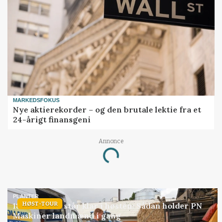
MARKEDSFOKUS
Nye aktierekorder – og den brutale lektie fra et
24-årigt finansgeni
Annonce
Loading...
PLANTER
HØST-TOUR
18 montører står klar i høsten: Sådan holder PN
Maskiner landmænd i gang