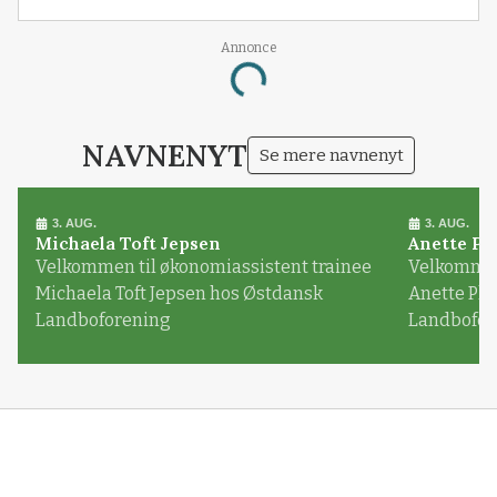
Annonce
Loading...
NAVNENYT
Se mere navnenyt
3. AUG.
3. AUG.
Michaela Toft Jepsen
Anette Pl
Velkommen til økonomiassistent trainee
Velkommen 
Michaela Toft Jepsen hos Østdansk
Anette Pl
Landboforening
Landbofor