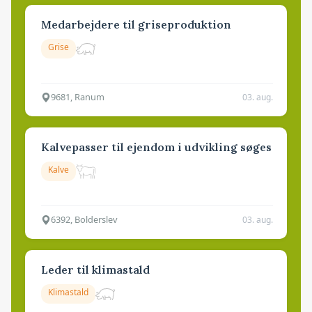
Medarbejdere til griseproduktion
Grise
9681, Ranum
03. aug.
Kalvepasser til ejendom i udvikling søges
Kalve
6392, Bolderslev
03. aug.
Leder til klimastald
Klimastald