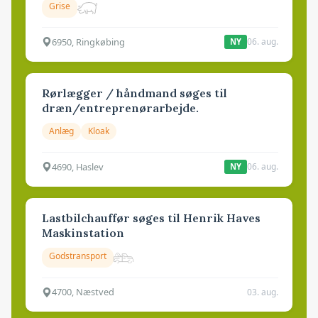
Grise
6950, Ringkøbing
06. aug.
NY
Rørlægger / håndmand søges til
dræn/entreprenørarbejde.
Anlæg
Kloak
4690, Haslev
06. aug.
NY
Lastbilchauffør søges til Henrik Haves
Maskinstation
Godstransport
4700, Næstved
03. aug.