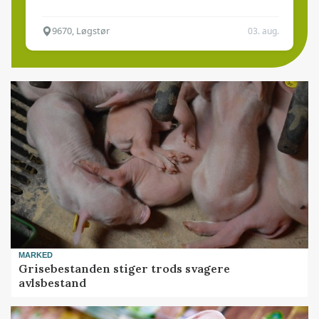
9670, Løgstør
03. aug.
MARKED
Grisebestanden stiger trods svagere
avlsbestand