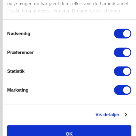
Snart kan man søge tilskud til naturprojekter
oplysninger, du har givet dem, eller som de har indsamlet
fra din brug af deres tjenester. Du samtykker til vores
Annonce
cookies, hvis du fortsætter med at anvende vores
hjemmeside.
Samtykkevalg
PLANTER
Nødvendig
Før såmaskinen kører: Her er efterårets største
skadedyrsrisici
Præferencer
Annonce
Loading...
Statistik
Marketing
Vis detaljer
OK