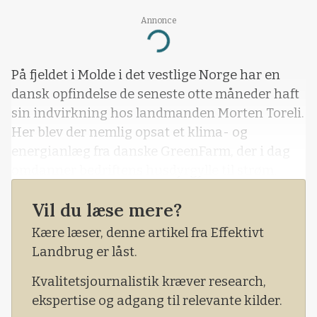
Annonce
Loading...
På fjeldet i Molde i det vestlige Norge har en
dansk opfindelse de seneste otte måneder haft
sin indvirkning hos landmanden Morten Toreli.
Her blev der nemlig opsat et klima- og
energianlæg fra danske GreenFarm, der i dag
omdanner bedriftens husdyrgylle til strøm,
varme og optimeret gødning.
Vil du læse mere?
Anlægget på gården er det første installerede
Kære læser, denne artikel fra Effektivt
klima- og energianlæg fra GreenFarm. Efter de
Landbrug er låst.
første otte måneder med anlægget gør den
norske pilotlandmand status for sin danske
Kvalitetsjournalistik kræver research,
investering.
ekspertise og adgang til relevante kilder.