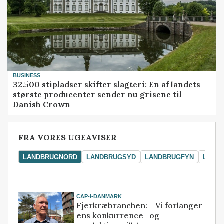
BUSINESS
32.500 stipladser skifter slagteri: En af landets
største producenter sender nu grisene til
Danish Crown
FRA VORES UGEAVISER
LANDBRUGNORD
LANDBRUGSYD
LANDBRUGFYN
LAND
CAP-I-DANMARK
Fjerkræbranchen: - Vi forlanger
ens konkurrence- og