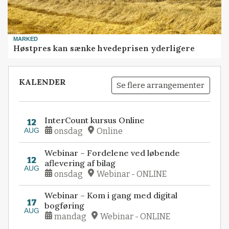
MARKED
Høstpres kan sænke hvedeprisen yderligere
KALENDER
Se flere arrangementer
InterCount kursus Online
12
AUG
onsdag
Online
Webinar – Fordelene ved løbende
12
aflevering af bilag
AUG
onsdag
Webinar - ONLINE
Webinar – Kom i gang med digital
17
bogføring
AUG
mandag
Webinar - ONLINE