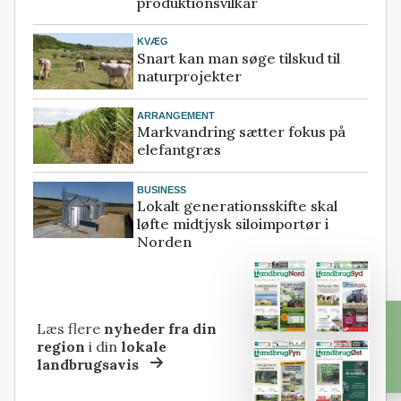
produktionsvilkår
KVÆG
Snart kan man søge tilskud til
naturprojekter
ARRANGEMENT
Markvandring sætter fokus på
elefantgræs
BUSINESS
Lokalt generationsskifte skal
løfte midtjysk siloimportør i
Norden
Læs flere
nyheder fra din
region
i din
lokale
landbrugsavis