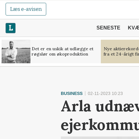
Læs e-avisen
SENESTE
KV
Det er en uskik at udlægge et
Nye aktierekorde
røgslør om økoproduktion
fra et 24-årigt f
BUSINESS
02-11-2023 10:23
Arla udnæv
ejerkommu