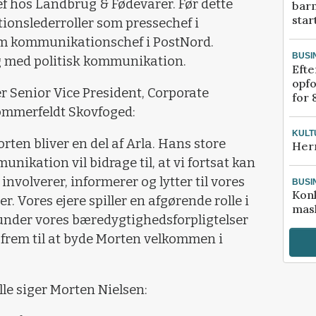
ef hos Landbrug & Fødevarer. Før dette
bar
star
onslederroller som pressechef i
m kommunikationschef i PostNord.
BUSI
g med politisk kommunikation.
Efte
opfo
 Senior Vice President, Corporate
for 
mmerfeldt Skovfoged:
KULT
Morten bliver en del af Arla. Hans store
Her
nikation vil bidrage til, at vi fortsat kan
involverer, informerer og lytter til vores
BUSI
Kon
r. Vores ejere spiller en afgørende rolle i
mask
runder vores bæredygtighedsforpligtelser
 frem til at byde Morten velkommen i
lle siger Morten Nielsen: