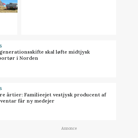
S
generationsskifte skal løfte midtjysk
portør i Norden
S
ire årtier: Familieejet vestjysk producent af
nventar får ny medejer
Annonce