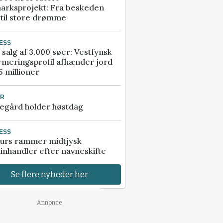
arksprojekt: Fra beskeden
 til store drømme
ESS
 salg af 3.000 søer: Vestfynsk
rmeringsprofil afhænder jord
5 millioner
UR
egård holder høstdag
ESS
urs rammer midtjysk
inhandler efter navneskifte
Se flere nyheder her
Annonce