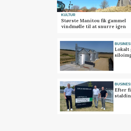
KULTUR
Største Manitou fik gammel
vindmølle til at snurre igen
BUSINES
Lokalt 
siloim
BUSINES
Efter f
staldi