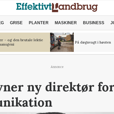
ÆG
GRISE
PLANTER
MASKINER
BUSINESS
J
r – og den brutale lektie
På døgnvagt i høsten
inansgeni
Annonce
ner ny direktør fo
nikation