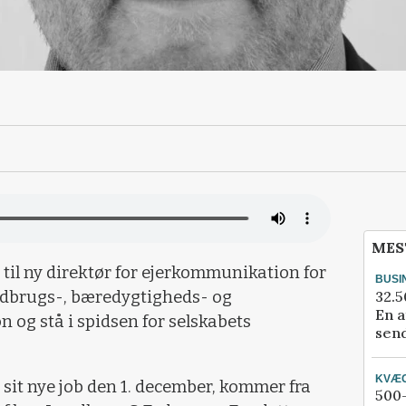
MES
til ny direktør for ejerkommunikation for
BUSI
32.5
andbrugs-, bæredygtigheds- og
En a
og stå i spidsen for selskabets
send
KVÆ
 sit nye job den 1. december, kommer fra
500-