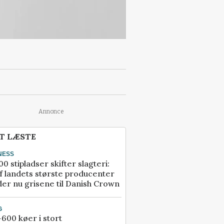
Annonce
T LÆSTE
NESS
00 stipladser skifter slagteri:
f landets største producenter
er nu grisene til Danish Crown
G
600 køer i stort