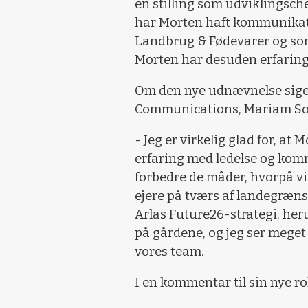
en stilling som udviklingsch
har Morten haft kommunikati
Landbrug & Fødevarer og so
Morten har desuden erfarin
Om den nye udnævnelse siger
Communications, Mariam So
- Jeg er virkelig glad for, at 
erfaring med ledelse og kommu
forbedre de måder, hvorpå vi 
ejere på tværs af landegrænse
Arlas Future26-strategi, he
på gårdene, og jeg ser meget
vores team.
I en kommentar til sin nye ro