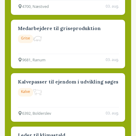
4700, Næstved
03. aug.
Medarbejdere til griseproduktion
Grise
9681, Ranum
03. aug.
Kalvepasser til ejendom i udvikling søges
Kalve
6392, Bolderslev
03. aug.
Leder til klimastald