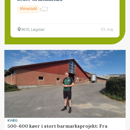
Klimastald
9670, Løgstør
03. aug.
KVÆG
500-600 køer i stort barmarksprojekt: Fra