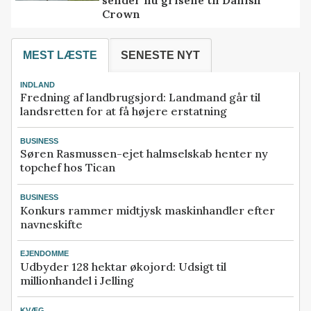
sender nu grisene til Danish
Crown
MEST LÆSTE
SENESTE NYT
INDLAND
Fredning af landbrugsjord: Landmand går til
landsretten for at få højere erstatning
BUSINESS
Søren Rasmussen-ejet halmselskab henter ny
topchef hos Tican
BUSINESS
Konkurs rammer midtjysk maskinhandler efter
navneskifte
EJENDOMME
Udbyder 128 hektar økojord: Udsigt til
millionhandel i Jelling
KVÆG