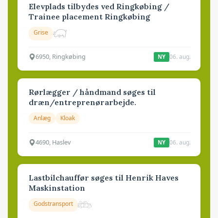
Elevplads tilbydes ved Ringkøbing /
Trainee placement Ringkøbing
Grise
6950, Ringkøbing
06. aug.
NY
Rørlægger / håndmand søges til
dræn/entreprenørarbejde.
Anlæg
Kloak
4690, Haslev
06. aug.
NY
Lastbilchauffør søges til Henrik Haves
Maskinstation
Godstransport