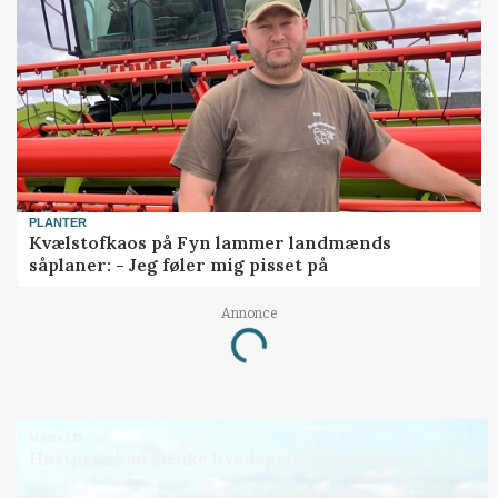
PLANTER
Kvælstofkaos på Fyn lammer landmænds
såplaner: - Jeg føler mig pisset på
Annonce
Loading...
MARKED
Høstpres kan sænke hvedeprisen yderligere