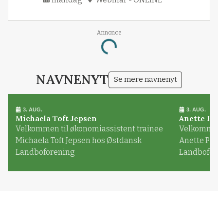
Annonce
Loading...
NAVNENYT
Se mere navnenyt
3. AUG.
3. AUG.
Michaela Toft Jepsen
Anette Pl
Velkommen til økonomiassistent trainee
Velkommen 
Michaela Toft Jepsen hos Østdansk
Anette Pl
Landboforening
Landbofor