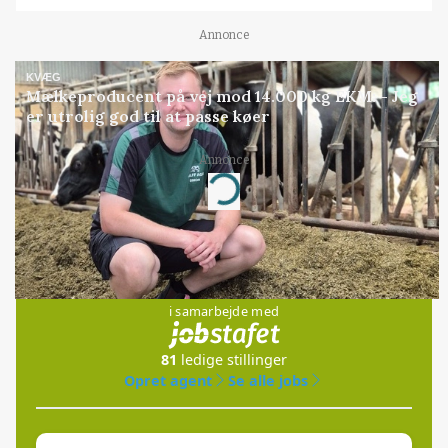
Annonce
KVÆG
Mælkeproducent på vej mod 14.000 kg EKM: - Jeg
er utrolig god til at passe køer
Annonce
Loading...
Jobs
i samarbejde med
81
ledige stillinger
Opret agent
Se alle jobs