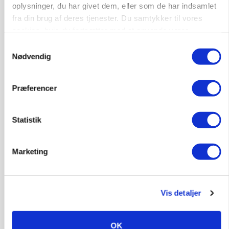
oplysninger, du har givet dem, eller som de har indsamlet
MASKINER
Forserie til selvkørende skårlægger afprøves i år
fra din brug af deres tjenester. Du samtykker til vores
cookies, hvis du fortsætter med at anvende vores
Annonce
hjemmeside.
Samtykkevalg
Nødvendig
ARRANGEMENT
Markvandring sætter fokus på elefantgræs
Præferencer
Annonce
Loading...
Statistik
Marketing
Vis detaljer
OK