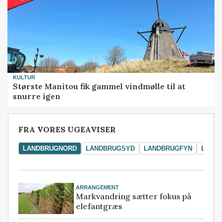
KULTUR
Største Manitou fik gammel vindmølle til at
snurre igen
FRA VORES UGEAVISER
LANDBRUGNORD
LANDBRUGSYD
LANDBRUGFYN
LAND
ARRANGEMENT
Markvandring sætter fokus på
elefantgræs