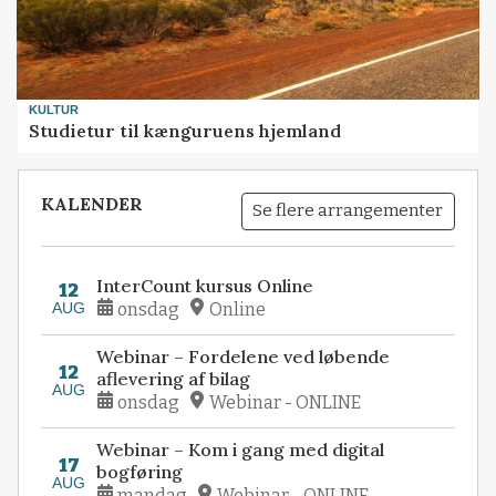
KULTUR
Studietur til kænguruens hjemland
KALENDER
Se flere arrangementer
InterCount kursus Online
12
AUG
onsdag
Online
Webinar – Fordelene ved løbende
12
aflevering af bilag
AUG
onsdag
Webinar - ONLINE
Webinar – Kom i gang med digital
17
bogføring
AUG
mandag
Webinar - ONLINE