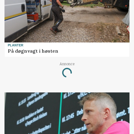
PLANTER
På døgnvagt i høsten
Annonce
Loading...