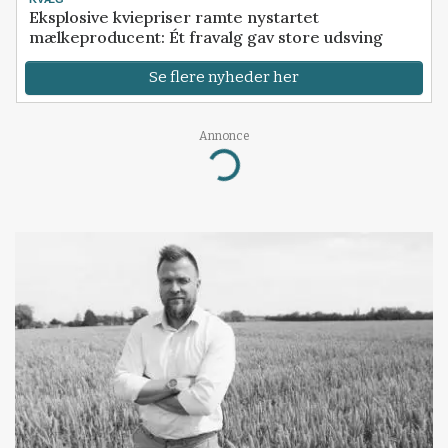
Eksplosive kviepriser ramte nystartet
mælkeproducent: Ét fravalg gav store udsving
Se flere nyheder her
Annonce
Loading...