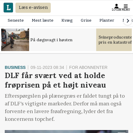
Læs e-avisen
LOGIN
MENU
Seneste
Mest læste
Kvæg
Grise
Planter
Mask
Svineproducente
På døgnvagt i høsten
pris en katastrof
BUSINESS
09-11-2023 08:34
FOR ABONNENTER
DLF får svært ved at holde
frøprisen på et højt niveau
Efterspørgslen på plænegræs er faldet tungt på to
af DLF’s vigtigste markeder. Derfor må man også
forvente en lavere frøafregning, lyder det fra
koncernens topchef.