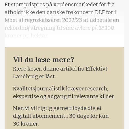
Et stort prispres på verdensmarkedet for frø
afholdt ikke den danske frøkoncern DLF for i
løbet af regnskabsåret 2022/23 at udbetale en
rekordhøj afregning til sine avlere på 18.100
kroner pr. hektar.
Men nu er de kronede dage så småt ved at være
forbi. Det fortalte selskabets topchef, Søren
Vil du læse mere?
Halbye, til DLF’s generalforsamling.
Kære læser, denne artikel fra Effektivt
Landbrug er låst.
Kvalitetsjournalistik kræver research,
ekspertise og adgang til relevante kilder.
Men vi vil rigtig gerne tilbyde dig et
digitalt abonnement i 30 dage for kun
30 kroner.