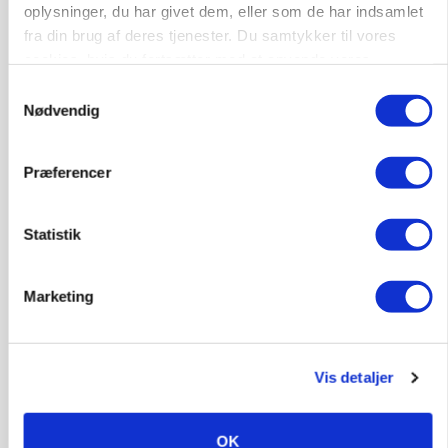
oplysninger, du har givet dem, eller som de har indsamlet
fra din brug af deres tjenester. Du samtykker til vores
cookies, hvis du fortsætter med at anvende vores
hjemmeside.
Samtykkevalg
Nødvendig
Præferencer
GRISE
Rådgiver om DB-Tjek: Små justeringer kan give
store besparelser
Statistik
Loading...
Annonce
Marketing
Vis detaljer
OK