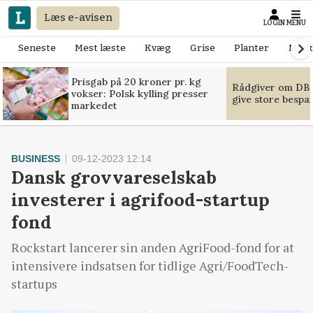
Læs e-avisen
LOGIN
MENU
Seneste
Mest læste
Kvæg
Grise
Planter
Mask
Prisgab på 20 kroner pr. kg
Rådgiver om DB-
vokser: Polsk kylling presser
give store bespa
markedet
BUSINESS
09-12-2023 12:14
Dansk grovvareselskab
investerer i agrifood-startup
fond
Rockstart lancerer sin anden AgriFood-fond for at
intensivere indsatsen for tidlige Agri/FoodTech-
startups