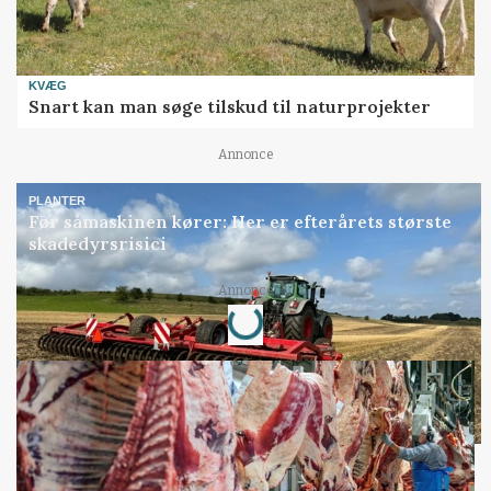
KVÆG
Snart kan man søge tilskud til naturprojekter
Annonce
PLANTER
Før såmaskinen kører: Her er efterårets største
skadedyrsrisici
Loading...
Annonce