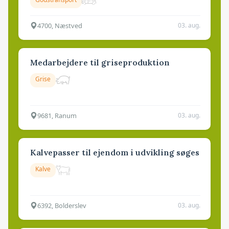
4700, Næstved
03. aug.
Medarbejdere til griseproduktion
Grise
9681, Ranum
03. aug.
Kalvepasser til ejendom i udvikling søges
Kalve
6392, Bolderslev
03. aug.