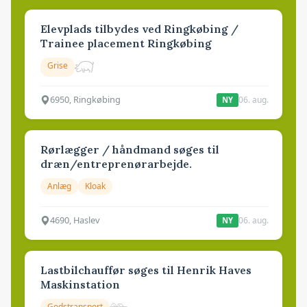
Elevplads tilbydes ved Ringkøbing /
Trainee placement Ringkøbing
Grise
6950, Ringkøbing
06. aug.
NY
Rørlægger / håndmand søges til
dræn/entreprenørarbejde.
Anlæg
Kloak
4690, Haslev
06. aug.
NY
Lastbilchauffør søges til Henrik Haves
Maskinstation
Godstransport