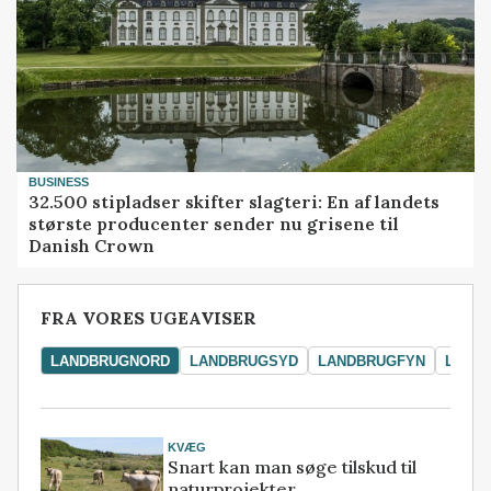
BUSINESS
32.500 stipladser skifter slagteri: En af landets
største producenter sender nu grisene til
Danish Crown
FRA VORES UGEAVISER
LANDBRUGNORD
LANDBRUGSYD
LANDBRUGFYN
LAND
KVÆG
Snart kan man søge tilskud til
naturprojekter