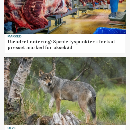
MARKED
Uændret notering: Spæde lyspunkter i fortsat
presset marked for oksekød
ULVE