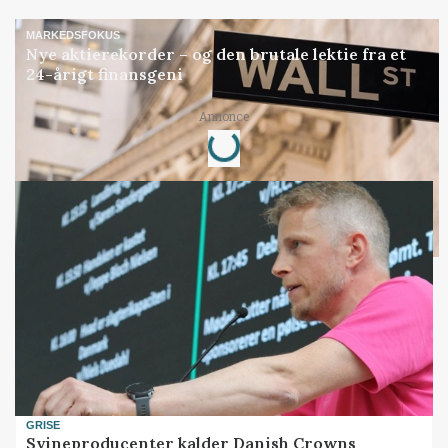
MARKEDSFOKUS
Nye aktierekorder – og den brutale lektie fra et
24-årigt finansgeni
Loading...
Annonce
GRISE
Svineproducenter kalder Danish Crowns