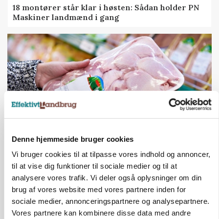
18 montører står klar i høsten: Sådan holder PN
Maskiner landmænd i gang
Denne hjemmeside bruger cookies
MARKEDSFOKUS
Vi bruger cookies til at tilpasse vores indhold og annoncer,
Prisgab på 20 kroner pr. kg vokser: Polsk kylling
til at vise dig funktioner til sociale medier og til at
presser markedet
analysere vores trafik. Vi deler også oplysninger om din
brug af vores website med vores partnere inden for
sociale medier, annonceringspartnere og analysepartnere.
Vores partnere kan kombinere disse data med andre