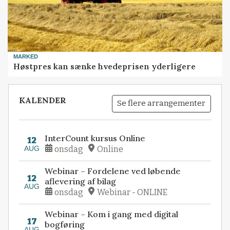
MARKED
Høstpres kan sænke hvedeprisen yderligere
KALENDER
Se flere arrangementer
InterCount kursus Online
12
AUG
onsdag
Online
Webinar – Fordelene ved løbende
12
aflevering af bilag
AUG
onsdag
Webinar - ONLINE
Webinar – Kom i gang med digital
17
bogføring
AUG