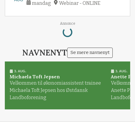
mandag
Webinar - ONLINE
Loading...
Annonce
NAVNENYT
Se mere navnenyt
3. AUG.
3. AUG.
Michaela Toft Jepsen
Anette Pl
Velkommen til økonomiassistent trainee
Velkommen 
Michaela Toft Jepsen hos Østdansk
Anette Pl
Landboforening
Landbofor