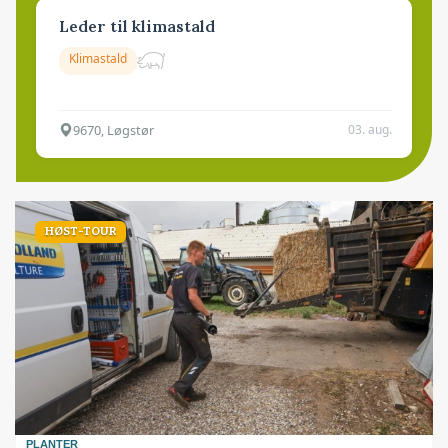
Leder til klimastald
Klimastald
9670, Løgstør
03. aug.
HØST-TOUR
PLANTER