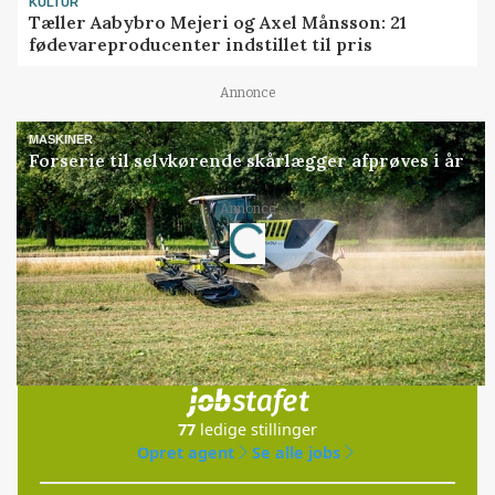
KULTUR
Tæller Aabybro Mejeri og Axel Månsson: 21
fødevareproducenter indstillet til pris
Annonce
MASKINER
Forserie til selvkørende skårlægger afprøves i år
Annonce
Loading...
Jobs
i samarbejde med
77
ledige stillinger
Opret agent
Se alle jobs