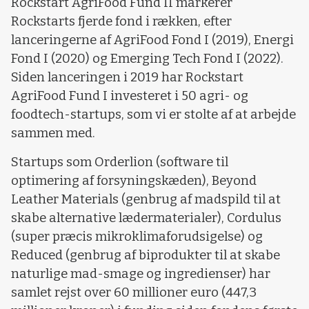
Rockstart AgriFood Fund II markerer
Rockstarts fjerde fond i rækken, efter
lanceringerne af AgriFood Fond I (2019), Energi
Fond I (2020) og Emerging Tech Fond I (2022).
Siden lanceringen i 2019 har Rockstart
AgriFood Fund I investeret i 50 agri- og
foodtech-startups, som vi er stolte af at arbejde
sammen med.
Startups som Orderlion (software til
optimering af forsyningskæden), Beyond
Leather Materials (genbrug af madspild til at
skabe alternative lædermaterialer), Cordulus
(super præcis mikroklimaforudsigelse) og
Reduced (genbrug af biprodukter til at skabe
naturlige mad-smage og ingredienser) har
samlet rejst over 60 millioner euro (447,3