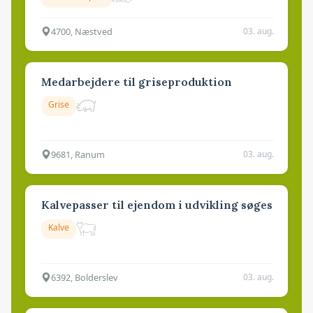
4700, Næstved
03. aug.
Medarbejdere til griseproduktion
Grise
9681, Ranum
03. aug.
Kalvepasser til ejendom i udvikling søges
Kalve
6392, Bolderslev
03. aug.