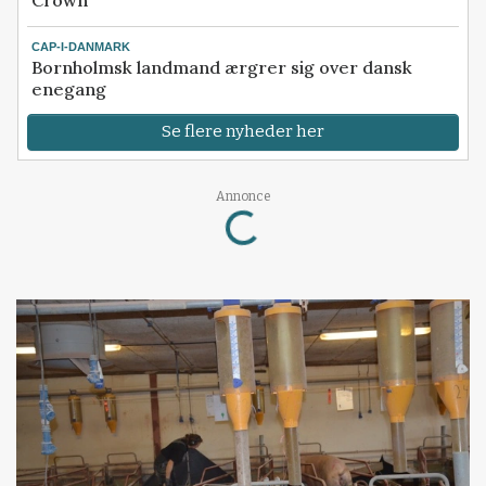
Crown
CAP-I-DANMARK
Bornholmsk landmand ærgrer sig over dansk
enegang
Se flere nyheder her
Annonce
Loading...