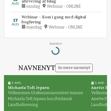
aflevering af bilag
AUG
onsdag
Webinar - ONLINE
Webinar – Kom i gang med digital
17
bogføring
AUG
mandag
Webinar - ONLINE
Loading...
Annonce
NAVNENYT
Se mere navnenyt
3. AUG.
3. AUG.
Michaela Toft Jepsen
Anette Pl
Velkommen til økonomiassistent trainee
Velkommen 
Michaela Toft Jepsen hos Østdansk
Anette Pl
Landboforening
Landbofor