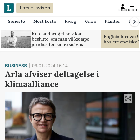
Læs e-avisen
LOGIN
MENU
Seneste
Mest læste
Kvæg
Grise
Planter
Mask
Kun landbruget selv kan
Fugleinfluenza: 
beslutte, om man vil kæmpe
hos europæiske 
juridisk for sin eksistens
BUSINESS
09-01-2024 16:14
Arla afviser deltagelse i
klimaalliance