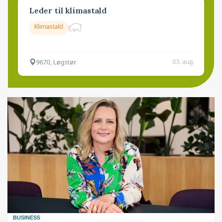
Leder til klimastald
Klimastald
9670, Løgstør
03. aug.
BUSINESS