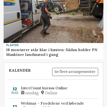
PLANTER
18 montører står klar i høsten: Sådan holder PN
Maskiner landmænd i gang
KALENDER
Se flere arrangementer
InterCount kursus Online
12
AUG
onsdag
Online
Webinar – Fordelene ved løbende
12