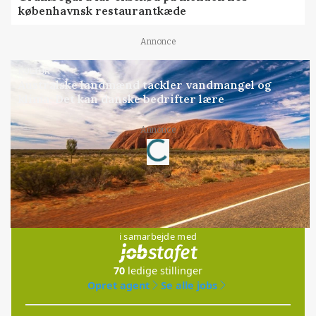
københavnsk restaurantkæde
Annonce
KULTUR
Australske landmænd tackler vandmangel og
klima: Det kan danske bedrifter lære
Annonce
Loading...
Jobs
i samarbejde med
70
ledige stillinger
Opret agent
Se alle jobs