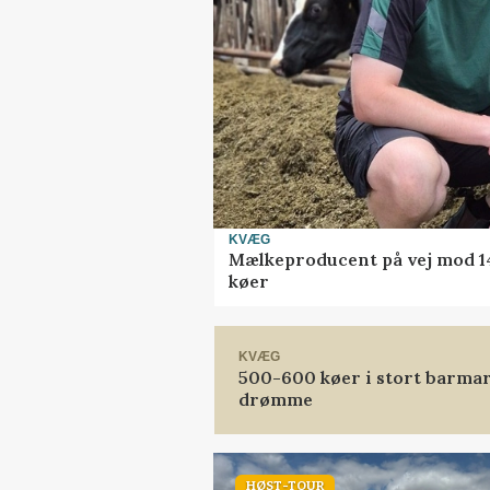
KVÆG
Mælkeproducent på vej mod 14.
køer
KVÆG
500-600 køer i stort barmark
drømme
HØST-TOUR