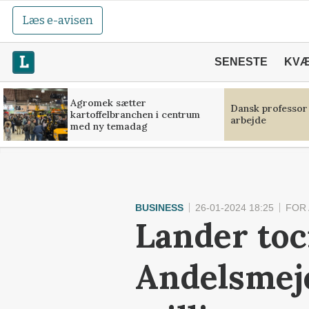
Læs e-avisen
SENESTE
KV
Agromek sætter
Dansk professor
kartoffelbranchen i centrum
arbejde
med ny temadag
BUSINESS
26-01-2024 18:25
FOR
Lander toc
Andelsmeje