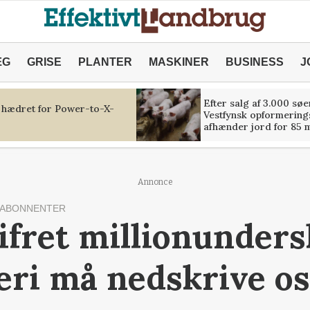
ÆG
GRISE
PLANTER
MASKINER
BUSINESS
J
Efter salg af 3.000 søe
 hædret for Power-to-X-
Vestfynsk opformerings
afhænder jord for 85 m
Annonce
 ABONNENTER
ifret millionunders
ri må nedskrive os