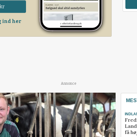
kr
 ind her
Annonce
MES
INDLA
Fred
Landm
få hø