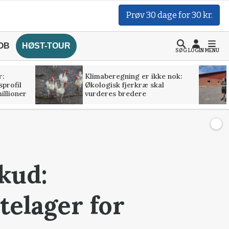
Prøv 30 dage for 30 kr.
OB
HØST-TOUR
SØG
LOGIN
MENU
r:
Klimaberegning er ikke nok:
profil
Økologisk fjerkræ skal
illioner
vurderes bredere
kud:
telager for