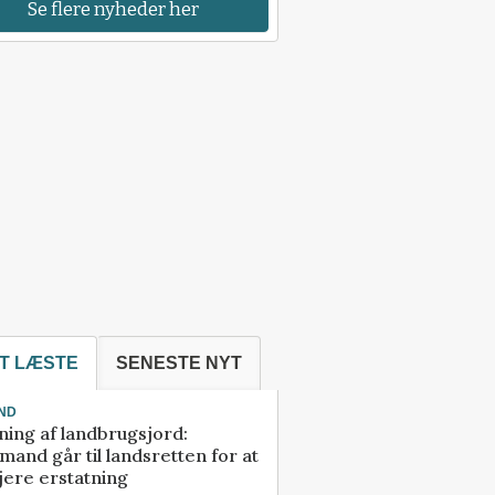
Se flere nyheder her
T LÆSTE
SENESTE NYT
ND
ning af landbrugsjord:
and går til landsretten for at
jere erstatning