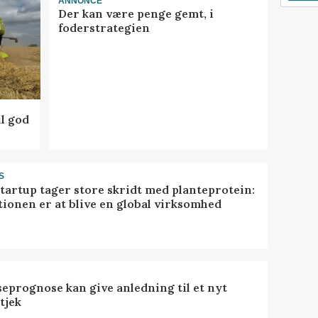
ANNONCE
Der kan være penge gemt, i
foderstrategien
l god
S
startup tager store skridt med planteprotein:
tionen er at blive en global virksomhed
seprognose kan give anledning til et nyt
tjek