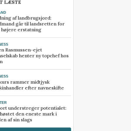
T LÆSTE
AND
ning af landbrugsjord:
mand går til landsretten for
å højere erstatning
NESS
en Rasmussen-ejet
selskab henter ny topchef hos
an
NESS
kurs rammer midtjysk
inhandler efter navneskifte
TER
ort understreger potentialet:
høstet den eneste mark i
en af sin slags