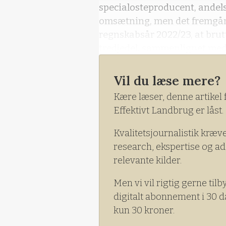
specialosteproducent, andels
omsætning, men det fremgår 
regnskabsår 2022/23, at brut
tredjedel, sammenlignet med
bruttofortjenesten dalet fra 2
Vil du læse mere?
Kære læser, denne artikel 
Effektivt Landbrug er låst.
Kvalitetsjournalistik kræv
research, ekspertise og ad
relevante kilder.
Men vi vil rigtig gerne tilb
digitalt abonnement i 30 d
kun 30 kroner.