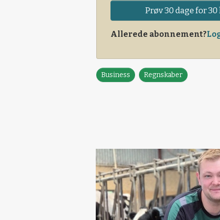
Prøv 30 dage for 30 
Allerede abonnement?
Log
Business
Regnskaber