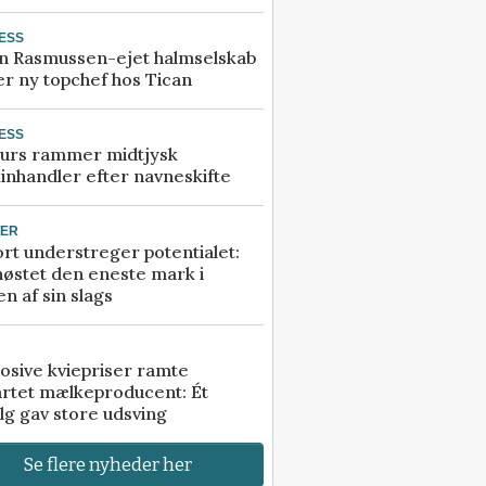
ESS
n Rasmussen-ejet halmselskab
r ny topchef hos Tican
ESS
urs rammer midtjysk
inhandler efter navneskifte
TER
rt understreger potentialet:
høstet den eneste mark i
n af sin slags
osive kviepriser ramte
artet mælkeproducent: Ét
lg gav store udsving
Se flere nyheder her