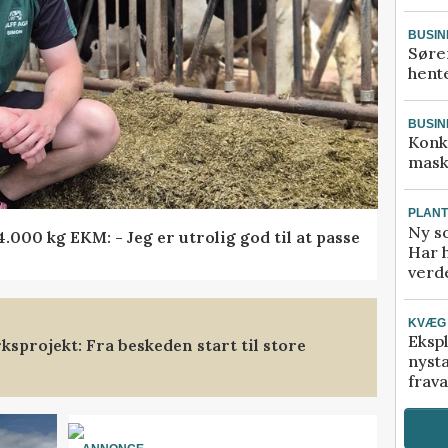
BUSIN
Søre
hente
BUSIN
Konk
mask
PLAN
Ny so
000 kg EKM: - Jeg er utrolig god til at passe
Har 
verde
KVÆG
Ekspl
sprojekt: Fra beskeden start til store
nyst
frava