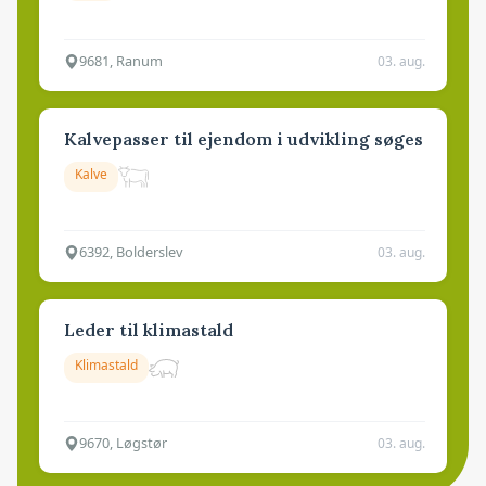
9681, Ranum
03. aug.
Kalvepasser til ejendom i udvikling søges
Kalve
6392, Bolderslev
03. aug.
Leder til klimastald
Klimastald
9670, Løgstør
03. aug.