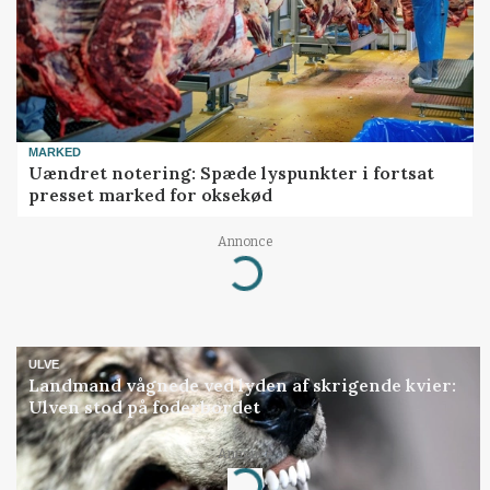
MARKED
Uændret notering: Spæde lyspunkter i fortsat
presset marked for oksekød
Annonce
Loading...
ULVE
Landmand vågnede ved lyden af skrigende kvier:
Ulven stod på foderbordet
Annonce