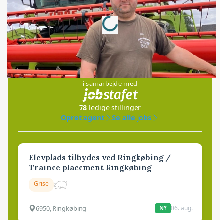
Loading...
Annonce
Jobs
i samarbejde med
78
ledige stillinger
Opret agent
Se alle jobs
Elevplads tilbydes ved Ringkøbing /
Trainee placement Ringkøbing
Grise
6950, Ringkøbing
06. aug.
NY