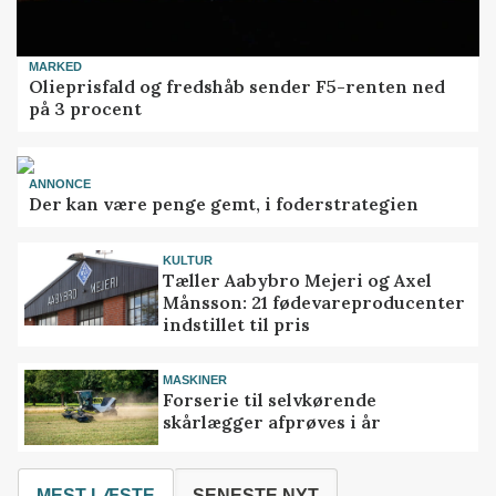
MARKED
Olieprisfald og fredshåb sender F5-renten ned
på 3 procent
ANNONCE
Der kan være penge gemt, i foderstrategien
KULTUR
Tæller Aabybro Mejeri og Axel
Månsson: 21 fødevareproducenter
indstillet til pris
MASKINER
Forserie til selvkørende
skårlægger afprøves i år
MEST LÆSTE
SENESTE NYT