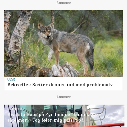
Annonce
ULVE
Bekræftet: Sætter droner ind mod problemulv
Annonce
PLANTER
Kvælstofkaos på Fyn lammer landmænds
såplaner: - Jeg føler mig pisset på