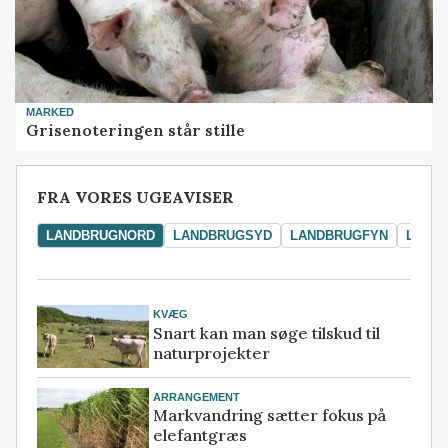
MARKED
Grisenoteringen står stille
FRA VORES UGEAVISER
LANDBRUGNORD
LANDBRUGSYD
LANDBRUGFYN
LAND
KVÆG
Snart kan man søge tilskud til
naturprojekter
ARRANGEMENT
Markvandring sætter fokus på
elefantgræs