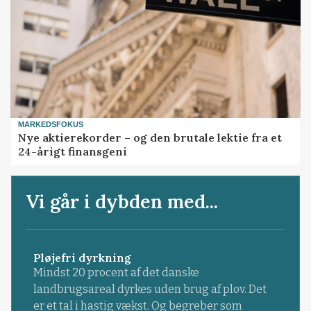
MARKEDSFOKUS
Nye aktierekorder – og den brutale lektie fra et
24-årigt finansgeni
Vi går i dybden med...
Pløjefri dyrkning
Mindst 20 procent af det danske
landbrugsareal dyrkes uden brug af plov. Det
er et tal i hastig vækst. Og begreber som