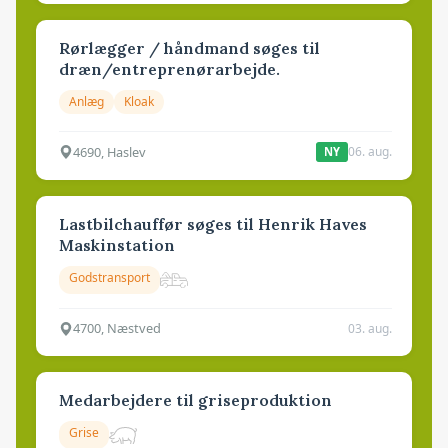
Rørlægger / håndmand søges til
dræn/entreprenørarbejde.
Anlæg
Kloak
4690, Haslev
06. aug.
NY
Lastbilchauffør søges til Henrik Haves
Maskinstation
Godstransport
4700, Næstved
03. aug.
Medarbejdere til griseproduktion
Grise