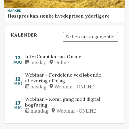
MARKED
Høstpres kan sænke hvedeprisen yderligere
KALENDER
Se flere arrangementer
InterCount kursus Online
12
AUG
onsdag
Online
Webinar – Fordelene ved løbende
12
aflevering af bilag
AUG
onsdag
Webinar - ONLINE
Webinar – Kom i gang med digital
17
bogføring
AUG
mandag
Webinar - ONLINE