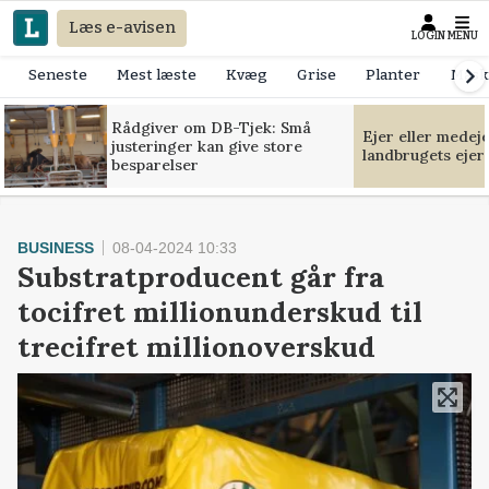
Læs e-avisen
LOGIN
MENU
Seneste
Mest læste
Kvæg
Grise
Planter
Mask
Rådgiver om DB-Tjek: Små
Ejer eller medej
justeringer kan give store
landbrugets ejer
besparelser
BUSINESS
08-04-2024 10:33
Substratproducent går fra
tocifret millionunderskud til
trecifret millionoverskud