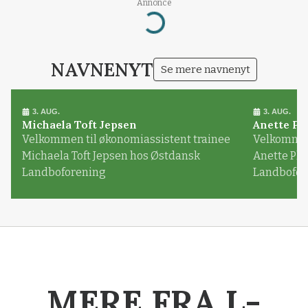
Annonce
Loading...
NAVNENYT
Se mere navnenyt
3. AUG.
3. AUG.
Michaela Toft Jepsen
Anette Pl
Velkommen til økonomiassistent trainee
Velkommen 
Michaela Toft Jepsen hos Østdansk
Anette Pl
Landboforening
Landbofor
MERE FRA L-