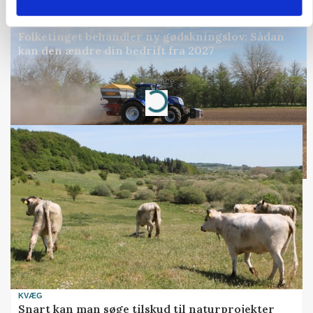
POLITIK
Folketinget behandler ny gødskningslov: Sådan
kan den ændre din bedrift fra 2027
Annonce
Loading...
KVÆG
Snart kan man søge tilskud til naturprojekter