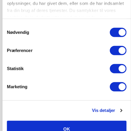
Fra mark til mur: Byggeriet kan åbne nyt
oplysninger, du har givet dem, eller som de har indsamlet
marked for biokul
fra din brug af deres tjenester. Du samtykker til vores
cookies, hvis du fortsætter med at anvende vores
Annonce
hjemmeside.
Samtykkevalg
Nødvendig
Præferencer
Statistik
Marketing
POLITIK
»Nu stopper I«: Landbrugsdebattør og
protestgruppe vil demonstrere mod ny
Vis detaljer
gødskningslov
Annonce
OK