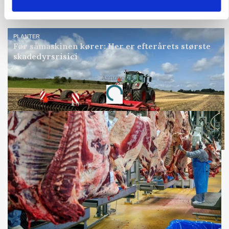
Annonce
PLANTER
Før såmaskinen kører: Her er efterårets største
skadedyrsrisici
Annonce
Loading...