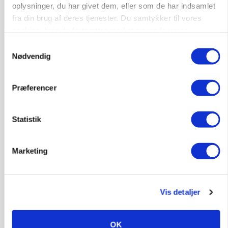
oplysninger, du har givet dem, eller som de har indsamlet
fra din brug af deres tjenester. Du samtykker til vores
POLITIK
»Nu stopper I«: Landbrugsdebattør og
cookies, hvis du fortsætter med at anvende vores
protestgruppe vil demonstrere mod ny
hjemmeside.
Samtykkevalg
gødskningslov
Nødvendig
Annonce
Præferencer
Statistik
Marketing
Vis detaljer
KVÆG
Snart kan man søge tilskud til naturprojekter
OK