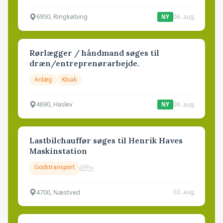
6950, Ringkøbing
06. aug.
NY
Rørlægger / håndmand søges til
dræn/entreprenørarbejde.
Anlæg
Kloak
4690, Haslev
06. aug.
NY
Lastbilchauffør søges til Henrik Haves
Maskinstation
Godstransport
4700, Næstved
03. aug.