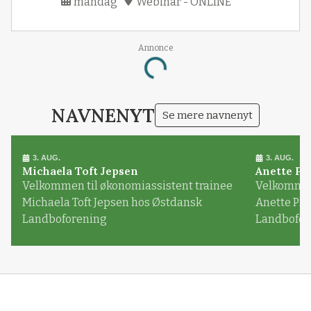
mandag
Webinar - ONLINE
Annonce
Loading...
NAVNENYT
Se mere navnenyt
3. AUG.
3. AUG.
Michaela Toft Jepsen
Anette Pl
Velkommen til økonomiassistent trainee
Velkommen 
Michaela Toft Jepsen hos Østdansk
Anette Pl
Landboforening
Landbofor