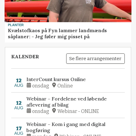
PLANTER
Kvælstofkaos på Fyn lammer landmænds
såplaner: - Jeg føler mig pisset på
KALENDER
Se flere arrangementer
InterCount kursus Online
12
AUG
onsdag
Online
Webinar – Fordelene ved løbende
12
aflevering af bilag
AUG
onsdag
Webinar - ONLINE
Webinar – Kom i gang med digital
17
bogføring
AUG