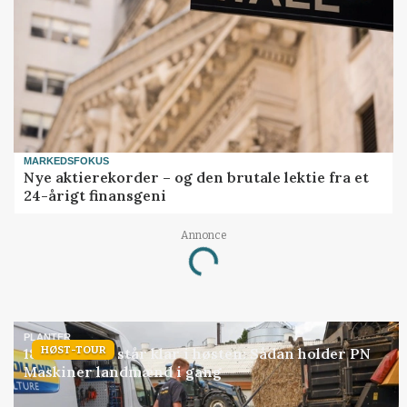
MARKEDSFOKUS
Nye aktierekorder – og den brutale lektie fra et
24-årigt finansgeni
Annonce
Loading...
PLANTER
HØST-TOUR
18 montører står klar i høsten: Sådan holder PN
Maskiner landmænd i gang