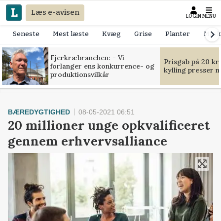
Læs e-avisen
LOGIN
MENU
Seneste
Mest læste
Kvæg
Grise
Planter
Mask
Fjerkræbranchen: - Vi
Prisgab på 20 kr
forlanger ens konkurrence- og
kylling presser 
produktionsvilkår
BÆREDYGTIGHED
08-05-2021 06:51
20 millioner unge opkvalificeret
gennem erhvervsalliance