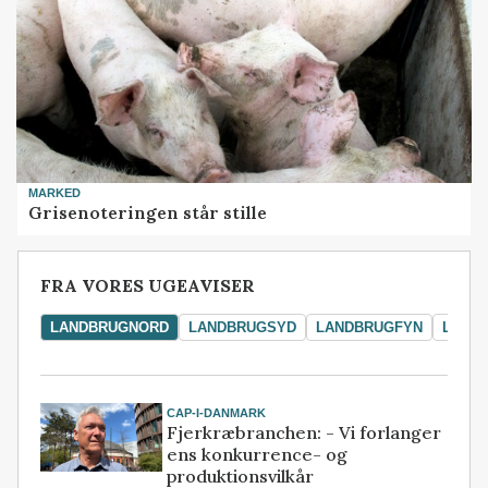
MARKED
Grisenoteringen står stille
FRA VORES UGEAVISER
LANDBRUGNORD
LANDBRUGSYD
LANDBRUGFYN
LAND
CAP-I-DANMARK
Fjerkræbranchen: - Vi forlanger
ens konkurrence- og
produktionsvilkår