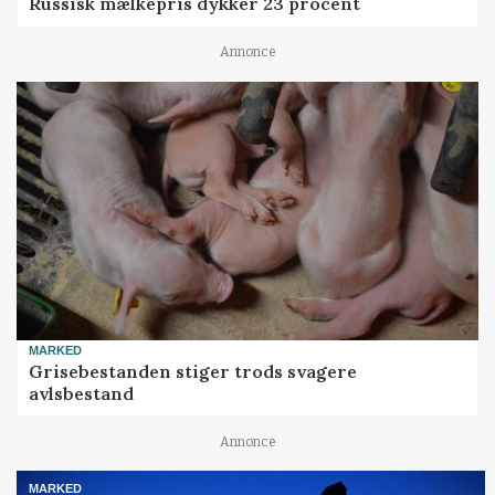
Russisk mælkepris dykker 23 procent
Annonce
MARKED
Grisebestanden stiger trods svagere
avlsbestand
Annonce
MARKED