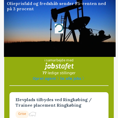
Olieprisfald og fredshåb sender F5-renten ned
på 3 procent
Annonce
Loading...
Jobs
i samarbejde med
77
ledige stillinger
Opret agent
Se alle jobs
Elevplads tilbydes ved Ringkøbing /
Trainee placement Ringkøbing
Grise