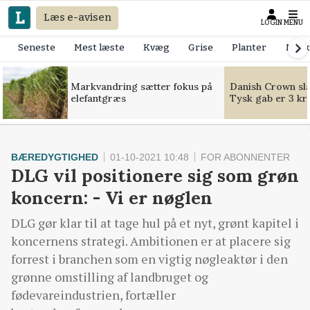
Læs e-avisen
LOGIN
MENU
Seneste
Mest læste
Kvæg
Grise
Planter
Mask
Markvandring sætter fokus på
Danish Crown slår
elefantgræs
Tysk gab er 3 kr
BÆREDYGTIGHED
01-10-2021 10:48
FOR ABONNENTER
DLG vil positionere sig som grøn
koncern: - Vi er nøglen
DLG gør klar til at tage hul på et nyt, grønt kapitel i
koncernens strategi. Ambitionen er at placere sig
forrest i branchen som en vigtig nøgleaktør i den
grønne omstilling af landbruget og
fødevareindustrien, fortæller