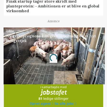
Finsk startup tager store skridt med
planteprotein: - Ambitionen er at blive en global
virksomhed
Annonce
GRISE
Ny griseprognose kan give anledning til et nyt
budgettjek
Annonce
Loading...
Jobs
i samarbejde med
81
ledige stillinger
Opret agent
Se alle jobs