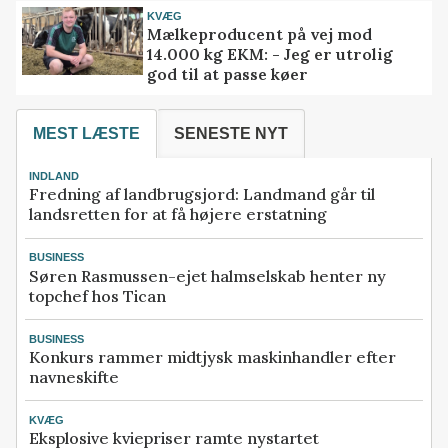
KVÆG
Mælkeproducent på vej mod
14.000 kg EKM: - Jeg er utrolig
god til at passe køer
MEST LÆSTE
SENESTE NYT
INDLAND
Fredning af landbrugsjord: Landmand går til
landsretten for at få højere erstatning
BUSINESS
Søren Rasmussen-ejet halmselskab henter ny
topchef hos Tican
BUSINESS
Konkurs rammer midtjysk maskinhandler efter
navneskifte
KVÆG
Eksplosive kviepriser ramte nystartet