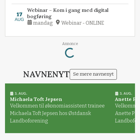
Webinar – Kom i gang med digital
17
bogføring
AUG
mandag
Webinar - ONLINE
Annonce
Loading...
NAVNENYT
Se mere navnenyt
3. AUG.
3. AUG.
Michaela Toft Jepsen
Anette Pl
Velkommen til økonomiassistent trainee
Velkommen 
Michaela Toft Jepsen hos Østdansk
Anette Pl
Landboforening
Landbofor