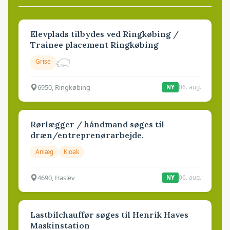
Elevplads tilbydes ved Ringkøbing /
Trainee placement Ringkøbing
Grise
6950, Ringkøbing
06. aug.
NY
Rørlægger / håndmand søges til
dræn/entreprenørarbejde.
Anlæg
Kloak
4690, Haslev
06. aug.
NY
Lastbilchauffør søges til Henrik Haves
Maskinstation