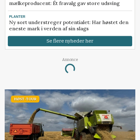
mælkeproducent: Ét fravalg gav store udsving
PLANTER
Ny sort understreger potentialet: Har høstet den
eneste mark i verden af sin slags
Se flere nyheder her
Annonce
Loading...
HØST-TOUR