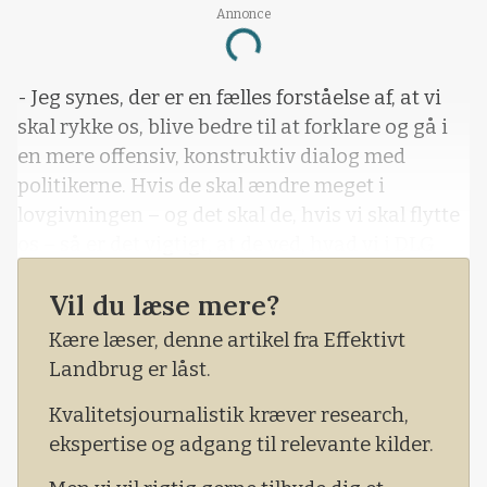
Annonce
Loading...
- Jeg synes, der er en fælles forståelse af, at vi
skal rykke os, blive bedre til at forklare og gå i
en mere offensiv, konstruktiv dialog med
politikerne. Hvis de skal ændre meget i
lovgivningen – og det skal de, hvis vi skal flytte
os – så er det vigtigt, at de ved, hvad vi i DLG
tænker i forhold til eksempelvis bæredygtige
Vil du læse mere?
proteiner, robotteknologi og CRISPR.
Kære læser, denne artikel fra Effektivt
Landbrug er låst.
Kvalitetsjournalistik kræver research,
ekspertise og adgang til relevante kilder.