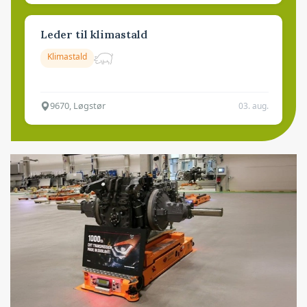
Leder til klimastald
Klimastald
9670, Løgstør
03. aug.