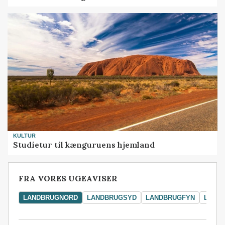
KULTUR
Studietur til kænguruens hjemland
FRA VORES UGEAVISER
LANDBRUGNORD
LANDBRUGSYD
LANDBRUGFYN
LAND