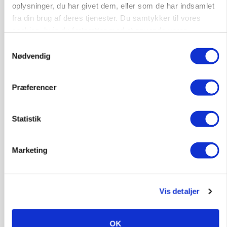
oplysninger, du har givet dem, eller som de har indsamlet
fra din brug af deres tjenester. Du samtykker til vores
MASKINER
cookies, hvis du fortsætter med at anvende vores
Krone åbner XDisc for John Deere og New
Holland
hjemmeside.
Samtykkevalg
Nødvendig
Annonce
MARKED
Præferencer
Høstpres kan sænke hvedeprisen yderligere
Annonce
Statistik
Loading...
Marketing
Vis detaljer
OK