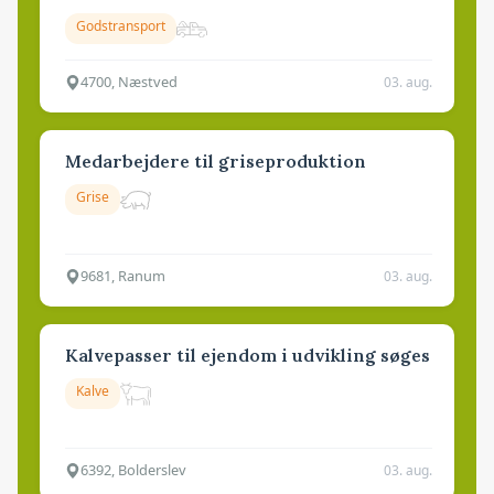
Godstransport
4700, Næstved
03. aug.
Medarbejdere til griseproduktion
Grise
9681, Ranum
03. aug.
Kalvepasser til ejendom i udvikling søges
Kalve
6392, Bolderslev
03. aug.