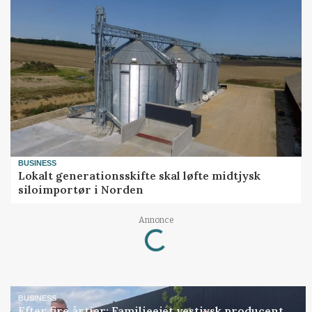
BUSINESS
Lokalt generationsskifte skal løfte midtjysk
siloimportør i Norden
Annonce
Loading...
BUSINESS
Efter fire årtier: Familieejet vestjysk producent