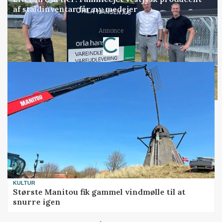
af staldinventar får ny medejer
Annonce
Loading...
KULTUR
Største Manitou fik gammel vindmølle til at
snurre igen