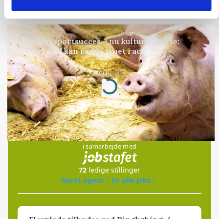
Annonce
GRISE
Engang eksportsucces – nu kulturhistorie:
Gammel sæd kan redde truet race
Annonce
Loading...
Jobs
i samarbejde med
72
ledige stillinger
Opret agent
Se alle jobs