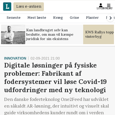
Læs e-avisen
LOGIN
MENU
Seneste
Mest læste
Kvæg
Grise
Planter
Mask
Kun landbruget selv kan
KWS Rallys toppe
beslutte, om man vil kæmpe
vinterbyg
juridisk for sin eksistens
INNOVATION
02-09-2021 21:00
Digitale løsninger på fysiske
problemer: Fabrikant af
fodersystemer vil løse Covid-19
udfordringer med ny teknologi
Den danske foderteknolog One2Feed har udviklet
en såkaldt AR-løsning, der intuitivt og visuelt skal
guide virksomhedens kunder rundt om i verden