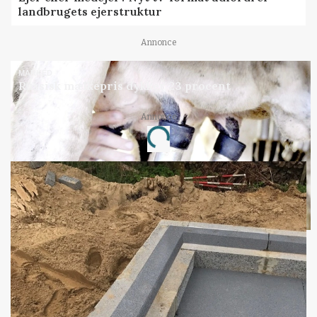
landbrugets ejerstruktur
Annonce
MARKED
Russisk mælkepris dykker 23 procent
Annonce
Loading...