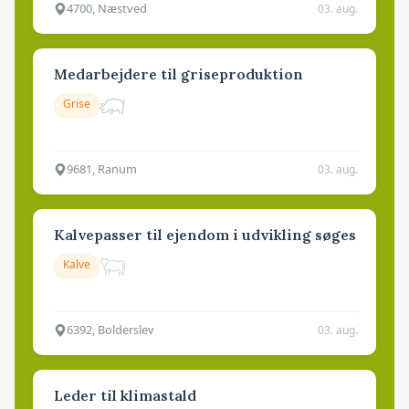
4700, Næstved
03. aug.
Medarbejdere til griseproduktion
Grise
9681, Ranum
03. aug.
Kalvepasser til ejendom i udvikling søges
Kalve
6392, Bolderslev
03. aug.
Leder til klimastald