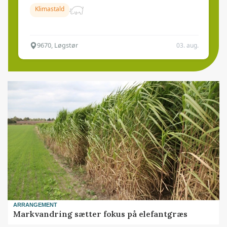
Klimastald
9670, Løgstør
03. aug.
ARRANGEMENT
Markvandring sætter fokus på elefantgræs