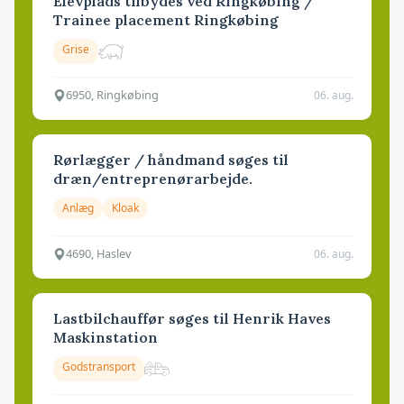
Elevplads tilbydes ved Ringkøbing /
Trainee placement Ringkøbing
Grise
6950, Ringkøbing
06. aug.
Rørlægger / håndmand søges til
dræn/entreprenørarbejde.
Anlæg
Kloak
4690, Haslev
06. aug.
Lastbilchauffør søges til Henrik Haves
Maskinstation
Godstransport