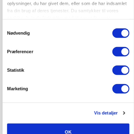
oplysninger, du har givet dem, eller som de har indsamlet
fra din brug af deres tjenester. Du samtykker til vores
KULTUR
Australske landmænd tackler vandmangel og
cookies, hvis du fortsætter med at anvende vores
klima: Det kan danske bedrifter lære
hjemmeside.
Samtykkevalg
Nødvendig
Annonce
Præferencer
Statistik
Marketing
Vis detaljer
BUSINESS
Ny HR-chef skal koble kultur og forretning i
Seges Innovation
OK