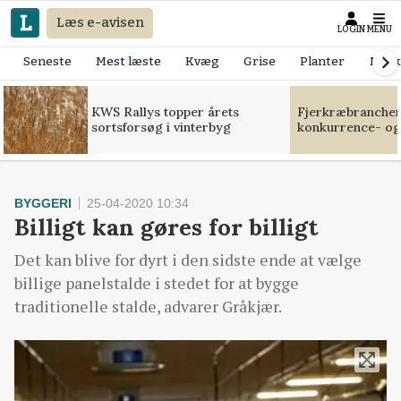
Læs e-avisen
LOGIN
MENU
Seneste
Mest læste
Kvæg
Grise
Planter
Mask
KWS Rallys topper årets
Fjerkræbranchen:
sortsforsøg i vinterbyg
konkurrence- og
BYGGERI
25-04-2020 10:34
Billigt kan gøres for billigt
Det kan blive for dyrt i den sidste ende at vælge
billige panelstalde i stedet for at bygge
traditionelle stalde, advarer Gråkjær.