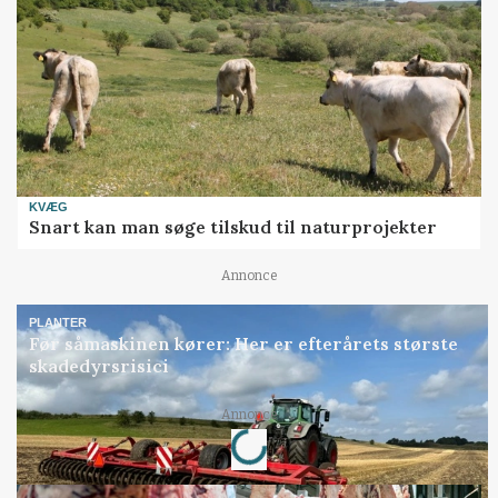
KVÆG
Snart kan man søge tilskud til naturprojekter
Annonce
PLANTER
Før såmaskinen kører: Her er efterårets største
skadedyrsrisici
Loading...
Annonce