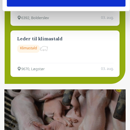
6392, Bolderslev
03. aug.
Leder til klimastald
Klimastald
9670, Løgstør
03. aug.