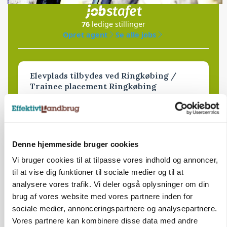
76
ledige stillinger
Opret agent
Se alle jobs
Elevplads tilbydes ved Ringkøbing /
Trainee placement Ringkøbing
Grise
6950, Ringkøbing
06. aug.
NY
Denne hjemmeside bruger cookies
Vi bruger cookies til at tilpasse vores indhold og annoncer,
Rørlægger / håndmand søges til
til at vise dig funktioner til sociale medier og til at
dræn/entreprenørarbejde.
analysere vores trafik. Vi deler også oplysninger om din
Anlæg
Kloak
brug af vores website med vores partnere inden for
sociale medier, annonceringspartnere og analysepartnere.
4690, Haslev
06. aug.
NY
Vores partnere kan kombinere disse data med andre