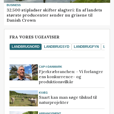
BUSINESS
32.500 stipladser skifter slagteri: En af landets
største producenter sender nu grisene til
Danish Crown
FRA VORES UGEAVISER
LANDBRUGNORD
LANDBRUGSYD
LANDBRUGFYN
LAND
CAP-I-DANMARK
Fjerkræbranchen: - Vi forlanger
ens konkurrence- og
produktionsvilkår
KVÆG
Snart kan man søge tilskud til
naturprojekter
ARRANGEMENT