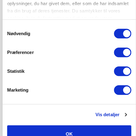
oplysninger, du har givet dem, eller som de har indsamlet
fra din brug af deres tjenester. Du samtykker til vores
Lastbilchauffør søges til Henrik Haves
cookies, hvis du fortsætter med at anvende vores
Maskinstation
hjemmeside.
Samtykkevalg
Godstransport
Nødvendig
4700, Næstved
03. aug.
Præferencer
Medarbejdere til griseproduktion
Statistik
Grise
Marketing
9681, Ranum
03. aug.
Vis detaljer
Kalvepasser til ejendom i udvikling søges
Kalve
OK