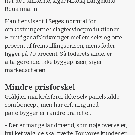
har de i tankerne, siger Nikolaj Langelund
Roushmann.
Han henviser til Seges’ normtal for
omkostningerne i slagtesvineproduktionen.
Her udgør afskrivninger mellem seks og otte
procent af fremstillingsprisen, mens foder
ligger på 70 procent. Så foderets andel er
altafgørende, ikke byggeprisen, siger
markedschefen.
Mindre prisforskel
Gråkjær markedsfører ikke selv panelstalde
som koncept, men har erfaring med
panelbyggerier i andre brancher.
- Der er mange landmænd, som nøje overvejer,
hvilket valg, de skal træffe. For vores kunder er