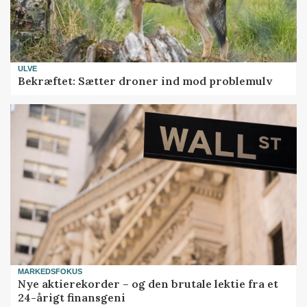
ULVE
Bekræftet: Sætter droner ind mod problemulv
MARKEDSFOKUS
Nye aktierekorder – og den brutale lektie fra et
24-årigt finansgeni