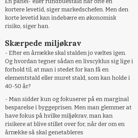
En panel- eller rundbuestald har ofte en
kortere levetid, siger markedschefen. Men den
korte levetid kan indebære en økonomisk
risiko, siger han.
Skærpede miljøkrav
- Efter en årrække skal stalden jo væltes igen.
Og hvordan tegner sådan en livscyklus sig lige i
forhold til, at man i stedet for kan få en
elementstald eller muret stald, som kan holde i
40-50 år?
- Man sidder kun og fokuserer på en marginal
besparelse i byggeprisen. Men man glemmer at
have fokus på hvilke miljøkrav, man kan
risikere at blive stillet over for, når der om en
årrække så skal genetableres