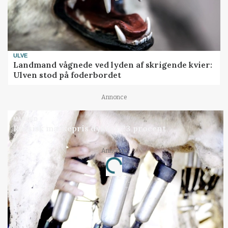
ULVE
Landmand vågnede ved lyden af skrigende kvier:
Ulven stod på foderbordet
Annonce
MARKED
Russisk mælkepris dykker 23 procent
Annonce
Loading...
Jobs
i samarbejde med