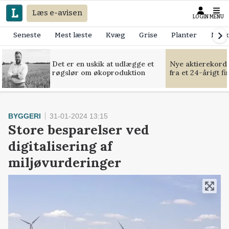
Læs e-avisen
LOGIN
MENU
Seneste
Mest læste
Kvæg
Grise
Planter
Mask
Det er en uskik at udlægge et
Nye aktierekorde
røgslør om økoproduktion
fra et 24-årigt f
BYGGERI
31-01-2024 13:15
Store besparelser ved
digitalisering af
miljøvurderinger