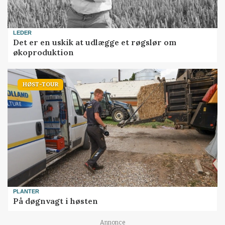
LEDER
Det er en uskik at udlægge et røgslør om
økoproduktion
HØST-TOUR
PLANTER
På døgnvagt i høsten
Annonce