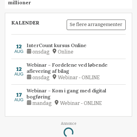
millioner
KALENDER
Se flere arrangementer
InterCount kursus Online
12
AUG
onsdag
Online
Webinar – Fordelene ved løbende
12
aflevering af bilag
AUG
onsdag
Webinar - ONLINE
Webinar – Kom i gang med digital
17
bogføring
AUG
mandag
Webinar - ONLINE
Annonce
Loading...