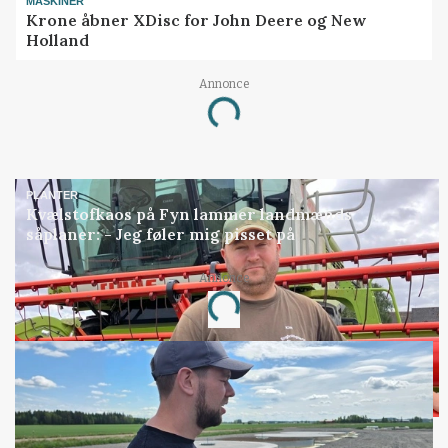
MASKINER
Krone åbner XDisc for John Deere og New
Holland
Annonce
Loading...
PLANTER
Kvælstofkaos på Fyn lammer landmænds
såplaner: - Jeg føler mig pisset på
Annonce
Loading...