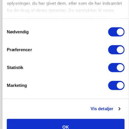
oplysninger, du har givet dem, eller som de har indsamlet
fra din brug af deres tjenester. Du samtykker til vores
cookies, hvis du fortsætter med at anvende vores
hjemmeside.
Samtykkevalg
Nødvendig
Præferencer
Statistik
MASKINER
Forserie til selvkørende skårlægger afprøves i år
Marketing
Annonce
ARRANGEMENT
Markvandring sætter fokus på elefantgræs
Vis detaljer
Annonce
Loading...
OK