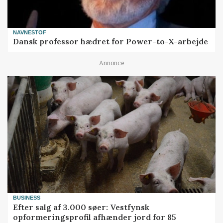
NAVNESTOF
Dansk professor hædret for Power-to-X-arbejde
Annonce
BUSINESS
Efter salg af 3.000 søer: Vestfynsk
opformeringsprofil afhænder jord for 85