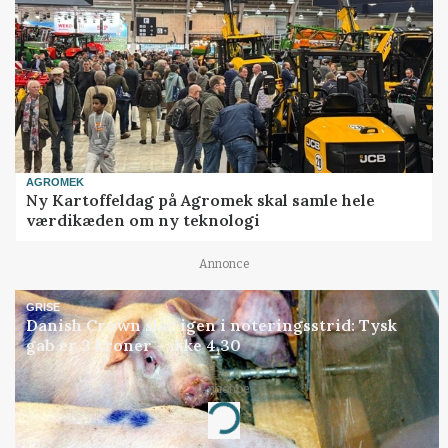
AGROMEK
Ny Kartoffeldag på Agromek skal samle hele
værdikæden om ny teknologi
Annonce
GRISE
Danish Crown slår igen i noteringsstrid: Tysk
gab er 3 kroner – ikke 4,30
Annonce
Loading...