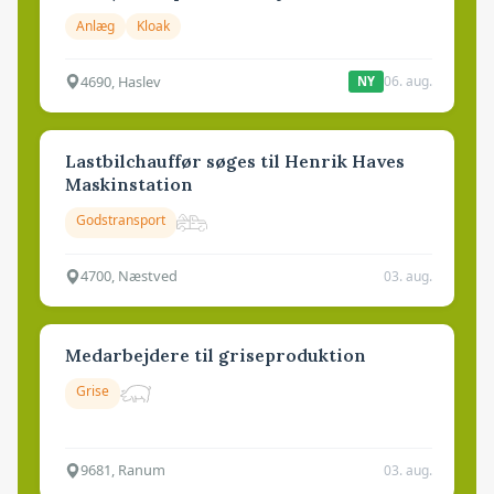
Anlæg
Kloak
4690, Haslev
06. aug.
NY
Lastbilchauffør søges til Henrik Haves
Maskinstation
Godstransport
4700, Næstved
03. aug.
Medarbejdere til griseproduktion
Grise
9681, Ranum
03. aug.