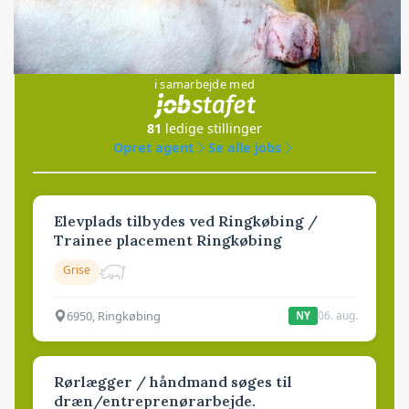
Jobs
i samarbejde med
81
ledige stillinger
Opret agent
Se alle jobs
Elevplads tilbydes ved Ringkøbing /
Trainee placement Ringkøbing
Grise
6950, Ringkøbing
06. aug.
NY
Rørlægger / håndmand søges til
dræn/entreprenørarbejde.