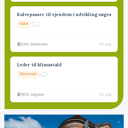
Kalvepasser til ejendom i udvikling søges
Kalve
6392, Bolderslev
03. aug.
Leder til klimastald
Klimastald
9670, Løgstør
03. aug.