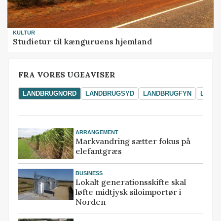
KULTUR
Studietur til kænguruens hjemland
FRA VORES UGEAVISER
LANDBRUGNORD
LANDBRUGSYD
LANDBRUGFYN
LAND
ARRANGEMENT
Markvandring sætter fokus på
elefantgræs
BUSINESS
Lokalt generationsskifte skal
løfte midtjysk siloimportør i
Norden