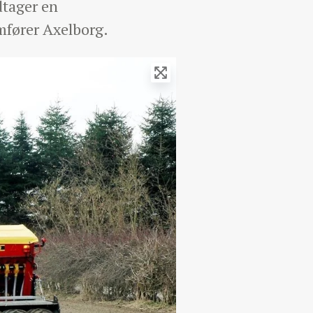
dtager en
mfører Axelborg.