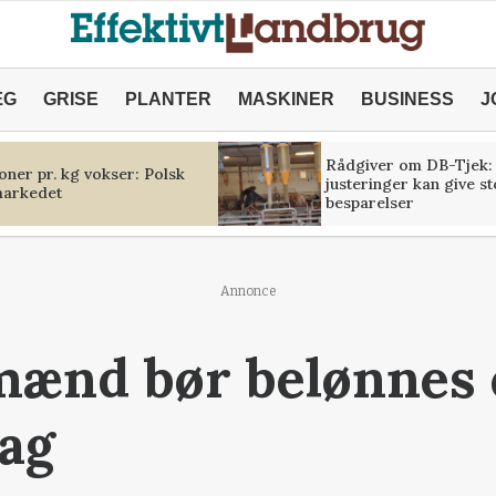
ÆG
GRISE
PLANTER
MASKINER
BUSINESS
J
Rådgiver om DB-Tjek:
oner pr. kg vokser: Polsk
justeringer kan give s
markedet
besparelser
Annonce
ænd bør belønnes e
tag