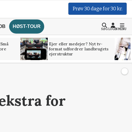
Prøv 30 dage for 30 kr.
OB
HØST-TOUR
SØG
LOGIN
MENU
 Små
Ejer eller medejer? Nyt tv-
tore
format udfordrer landbrugets
ejerstruktur
kstra for