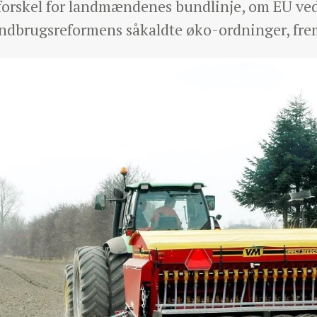
 forskel for landmændenes bundlinje, om EU ve
andbrugsreformens såkaldte øko-ordninger, fre