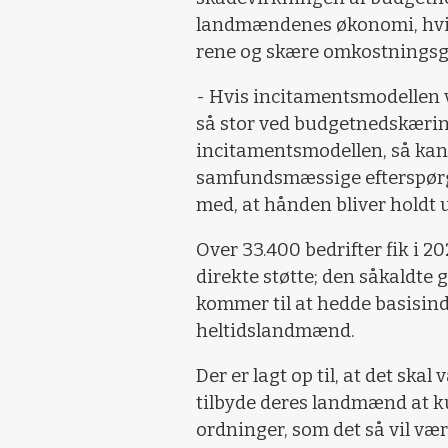
landmændenes økonomi, hvis
rene og skære omkostningsg
- Hvis incitamentsmodellen v
så stor ved budgetnedskærin
incitamentsmodellen, så kan 
samfundsmæssige efterspørg
med, at hånden bliver holdt
Over 33.400 bedrifter fik i 2
direkte støtte; den såkaldte
kommer til at hedde basisin
heltidslandmænd.
Der er lagt op til, at det sk
tilbyde deres landmænd at k
ordninger, som det så vil være