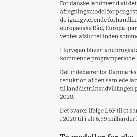
For danske landmænd vil det 
afregningsmodel for pengest
de igangværende forhandling
europæiske Råd, Europa-pa
ventes afsluttet inden somm
I forvejen bliver landbrugsst
kommende programperiode.
Det indebærer for Danmark
reduktion af den samlede la
til landdistriktsudviklingen p
2020.
Det svarer ifølge L&F til et sa
i 2020 til i alt 6,99 milliarde