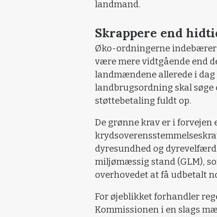
landmand.
Skrappere end hidti
Øko-ordningerne indebærer kr
være mere vidtgående end de
landmændene allerede i da
landbrugsordning skal søge o
støttebetaling fuldt op.
De grønne krav er i forvejen
krydsoverensstemmelseskrav 
dyresundhed og dyrevelfærd 
miljømæssig stand (GLM), so
overhovedet at få udbetalt n
For øjeblikket forhandler r
Kommissionen i en slags mæg