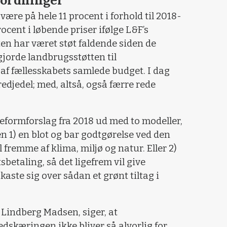
-ordninger
t være på hele 11 procent i forhold til 2018-
ocent i løbende priser ifølge L&F’s
en har været støt faldende siden de
orde landbrugsstøtten til
f fællesskabets samlede budget. I dag
edjedel; med, altså, også færre rede
.
reformforslag fra 2018 ud med to modeller,
 1) en blot og bar godtgørelse ved den
l fremme af klima, miljø og natur. Eller 2)
sbetaling, så det ligefrem vil give
aste sig over sådan et grønt tiltag i
s Lindberg Madsen, siger, at
skæringen ikke bliver så alvorlig for