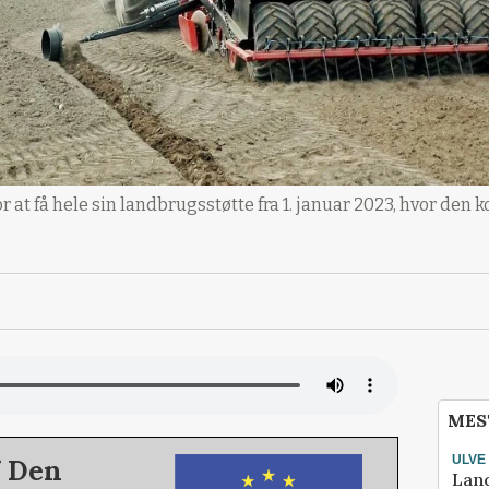
r at få hele sin landbrugsstøtte fra 1. januar 2023, hvor de
MES
ULVE
f Den
Lan