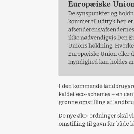
Europæiske Unio
De synspunkter og holdni
kommer til udtryk her, e
afsenderens/afsendernes 
ikke nødvendigvis Den 
Unions holdning. Hverk
Europæiske Union eller d
myndighed kan holdes an
I den kommende landbrugsref
kaldet eco-schemes – en centr
grønne omstilling af landbru
De nye øko-ordninger skal vi
omstilling til gavn for både k