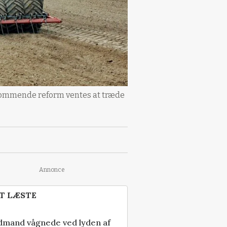
n kommende reform ventes at træde
Annonce
T LÆSTE
dmand vågnede ved lyden af