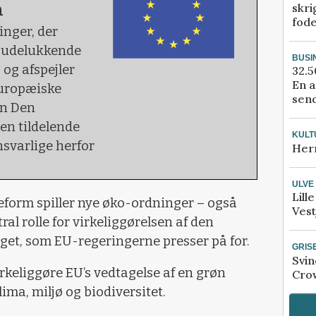
n
skri
fod
nger, der
r udelukkende
BUSI
og afspejler
32.5
En a
Europæiske
send
en Den
en tildelende
KULT
svarlige herfor
Her
ULVE
Lill
orm spiller nye øko-ordninger – også
Vest
al rolle for virkeliggørelsen af den
get, som EU-regeringerne presser på for.
GRIS
Svin
rkeliggøre EU’s vedtagelse af en grøn
Crow
lima, miljø og biodiversitet.