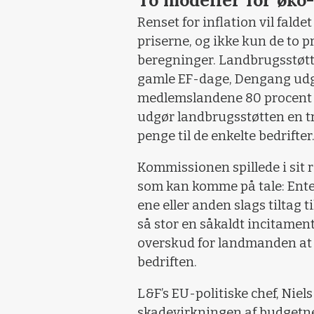
To modeller for øko
Renset for inflation vil falde
priserne, og ikke kun de to pr
beregninger. Landbrugsstøtt
gamle EF-dage, Dengang udgj
medlemslandene 80 procent a
udgør landbrugsstøtten en tr
penge til de enkelte bedrifter
Kommissionen spillede i sit 
som kan komme på tale: Enten
ene eller anden slags tiltag ti
så stor en såkaldt incitament
overskud for landmanden at k
bedriften.
L&F’s EU-politiske chef, Niel
skadevirkningen af budgetned