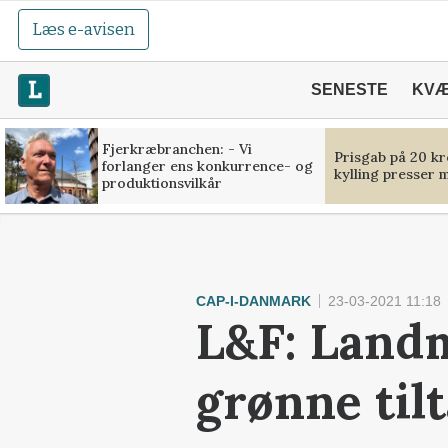
Læs e-avisen
SENESTE
KV
Fjerkræbranchen: - Vi
Prisgab på 20 kr
forlanger ens konkurrence- og
kylling presser 
produktionsvilkår
CAP-I-DANMARK
23-03-2021 11:18
L&F: Landm
grønne til