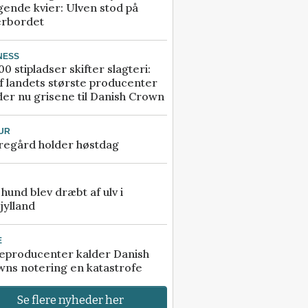
gende kvier: Ulven stod på
erbordet
NESS
00 stipladser skifter slagteri:
f landets største producenter
er nu grisene til Danish Crown
UR
regård holder høstdag
e hund blev dræbt af ulv i
jylland
E
eproducenter kalder Danish
ns notering en katastrofe
Se flere nyheder her