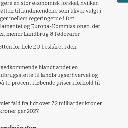
gøre en stor økonomisk forskel, hvilken
øtten til landmændene som bliver valgt i
er mellem regeringerne i Det
rlamentet og Europa-Kommissionen, der
er, mener Landbrug & Fødevarer.
øtten for hele EU beskåret i den
s vedkommende blandt andet en
ndbrugsstøtte til landbrugserhvervet og
å to procent i løbende priser i forhold til
mlet fald fra lidt over 7,2 milliarder kroner
r kroner per 2027.