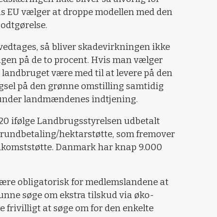
 EU vælger at droppe modellen med den
odtgørelse.
edtages, så bliver skadevirkningen ikke
gen på de to procent. Hvis man vælger
landbruget være med til at levere på den
sel på den grønne omstilling samtidig
 under landmændenes indtjening.
020 ifølge Landbrugsstyrelsen udbetalt
 grundbetaling/hektarstøtte, som fremover
dkomststøtte. Danmark har knap 9.000
al være obligatorisk for medlemslandene at
unne søge om ekstra tilskud via øko-
 frivilligt at søge om for den enkelte