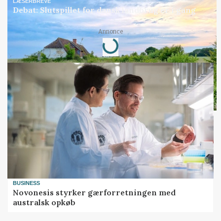
LÆSERBREVE
Debat: Slutspillet for dansk landbrug er i gang
Annonce
Loading...
BUSINESS
Novonesis styrker gærforretningen med
australsk opkøb