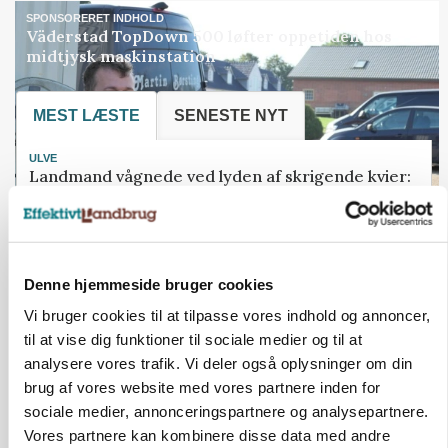
SPONSORERET INDHOLD
Väderstad TopDown 500 løfter oppetiden hos
midtjysk maskinstation
MEST LÆSTE
SENESTE NYT
ULVE
Landmand vågnede ved lyden af skrigende kvier:
Ulven stod på foderbordet
NATUR
23 lodsejere kan være med til at genskabe en 64
hektar stor sø
Denne hjemmeside bruger cookies
Vi bruger cookies til at tilpasse vores indhold og annoncer,
EJENDOMME
Træt af hetz mod griseproducenter: Nu sætter
til at vise dig funktioner til sociale medier og til at
Søren sin gård til salg for 78 millioner
analysere vores trafik. Vi deler også oplysninger om din
brug af vores website med vores partnere inden for
ULVE
sociale medier, annonceringspartnere og analysepartnere.
Lille hund blev dræbt af ulv i Vestjylland
Vores partnere kan kombinere disse data med andre