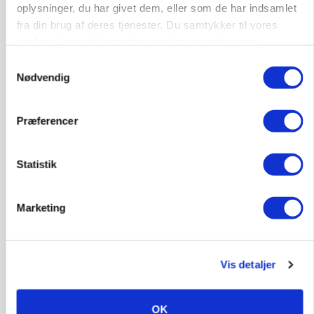
oplysninger, du har givet dem, eller som de har indsamlet
PLANTER
Ny sort understreger potentialet: Har høstet den
fra din brug af deres tjenester. Du samtykker til vores
eneste mark i verden af sin slags
cookies, hvis du fortsætter med at anvende vores
hjemmeside.
Samtykkevalg
Se flere nyheder her
Nødvendig
Loading...
Annonce
Præferencer
Statistik
Marketing
Vis detaljer
OK