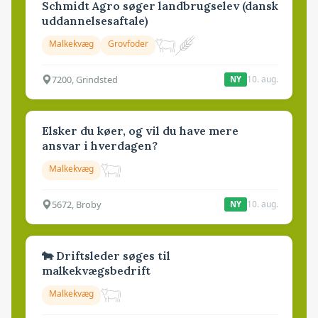
Schmidt Agro søger landbrugselev (dansk
uddannelsesaftale)
Malkekvæg
Grovfoder
7200, Grindsted
10. aug.
NY
Elsker du køer, og vil du have mere
ansvar i hverdagen?
Malkekvæg
5672, Broby
10. aug.
NY
🐄 Driftsleder søges til
malkekvægsbedrift
Malkekvæg