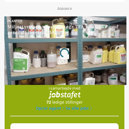
Annonce
PLANTER
Miljøstyrelsen vil undersøge TFA-mistanke mod
centralt insektmiddel
Loading...
Annonce
Jobs
i samarbejde med
72
ledige stillinger
Opret agent
Se alle jobs