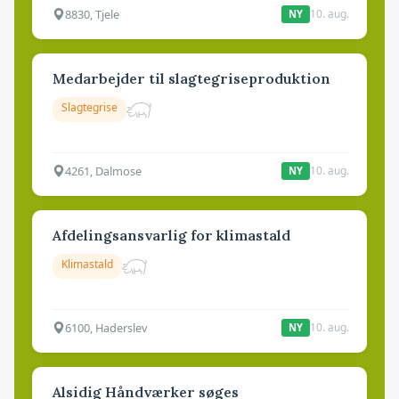
8830, Tjele
10. aug.
NY
Medarbejder til slagtegriseproduktion
Slagtegrise
4261, Dalmose
10. aug.
NY
Afdelingsansvarlig for klimastald
Klimastald
6100, Haderslev
10. aug.
NY
Alsidig Håndværker søges