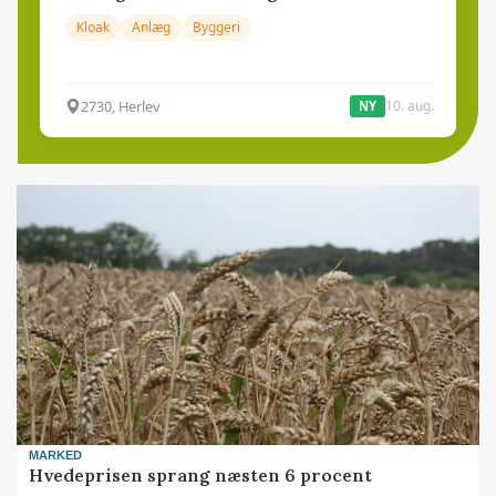
Kloak
Anlæg
Byggeri
2730, Herlev
10. aug.
NY
MARKED
Hvedeprisen sprang næsten 6 procent