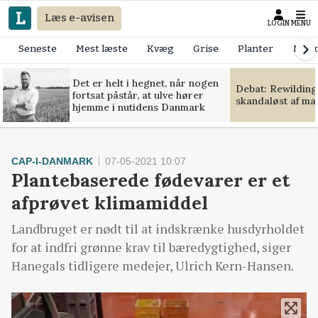
Læs e-avisen
LOGIN
MENU
Seneste
Mest læste
Kvæg
Grise
Planter
Mask
Det er helt i hegnet, når nogen
Debat: Rewilding
fortsat påstår, at ulve hører
skandaløst af m
hjemme i nutidens Danmark
CAP-I-DANMARK
07-05-2021 10:07
Plantebaserede fødevarer er et
afprøvet klimamiddel
Landbruget er nødt til at indskrænke husdyrholdet
for at indfri grønne krav til bæredygtighed, siger
Hanegals tidligere medejer, Ulrich Kern-Hansen.