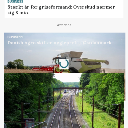
BUSINESS
Stærkt år for griseformand: Overskud nærmer
sig 8 mio.
Annonce
BUSINESS
Danish Agro skifter nøgleprofil i Østdanmark
Annonce
Loading...