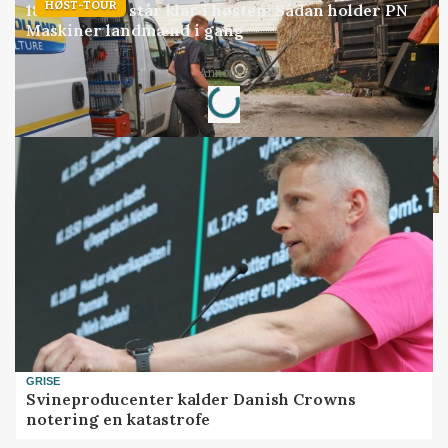
HØST-TOUR
18 montører står klar i høsten: Sådan holder PN
Maskiner landmænd i gang
Annonce
Loading...
GRISE
Svineproducenter kalder Danish Crowns
notering en katastrofe