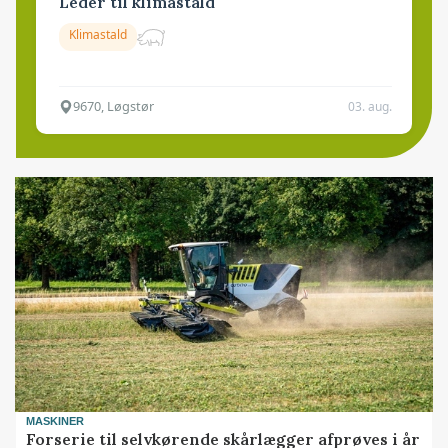
Leder til klimastald
Klimastald
9670, Løgstør
03. aug.
MASKINER
Forserie til selvkørende skårlægger afprøves i år