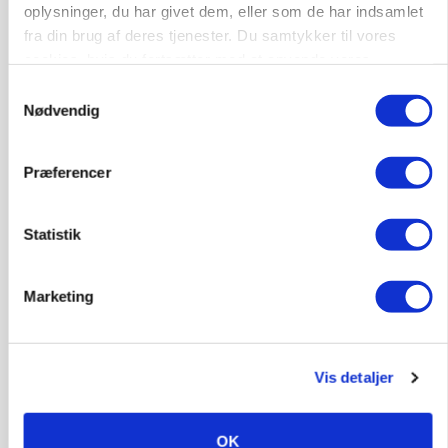
oplysninger, du har givet dem, eller som de har indsamlet
fra din brug af deres tjenester. Du samtykker til vores
cookies, hvis du fortsætter med at anvende vores
hjemmeside.
Samtykkevalg
Nødvendig
Præferencer
BUSINESS
Ejer eller medejer? Nyt tv-format udfordrer
landbrugets ejerstruktur
Statistik
ANNONCE
Der kan være penge gemt, i foderstrategien
Marketing
POLITIK
Folketinget behandler ny
Vis detaljer
gødskningslov: Sådan kan den
ændre din bedrift fra 2027
OK