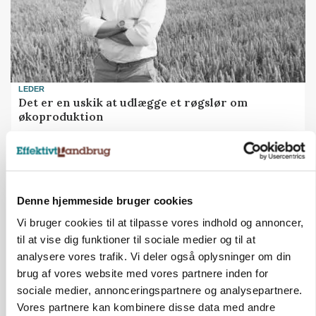
LEDER
Det er en uskik at udlægge et røgslør om
økoproduktion
Loading...
Annonce
Denne hjemmeside bruger cookies
BUSINESS
Fra mark til mur: Byggeriet kan åbne nyt
Vi bruger cookies til at tilpasse vores indhold og annoncer,
marked for biokul
til at vise dig funktioner til sociale medier og til at
analysere vores trafik. Vi deler også oplysninger om din
brug af vores website med vores partnere inden for
sociale medier, annonceringspartnere og analysepartnere.
Vores partnere kan kombinere disse data med andre