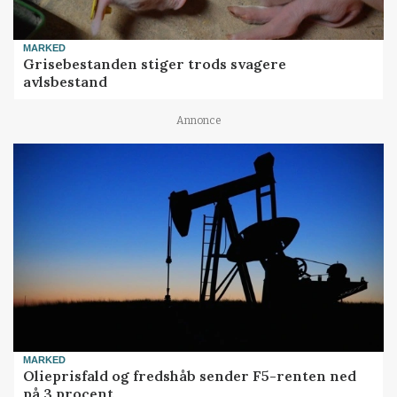
MARKED
Grisebestanden stiger trods svagere
avlsbestand
Annonce
MARKED
Olieprisfald og fredshåb sender F5-renten ned
på 3 procent