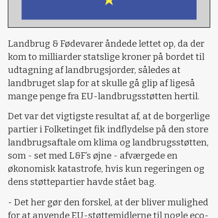
Landbrug & Fødevarer åndede lettet op, da der
kom to milliarder statslige kroner på bordet til
udtagning af landbrugsjorder, således at
landbruget slap for at skulle gå glip af ligeså
mange penge fra EU-landbrugsstøtten hertil.
Det var det vigtigste resultat af, at de borgerlige
partier i Folketinget fik indflydelse på den store
landbrugsaftale om klima og landbrugsstøtten,
som - set med L&F’s øjne - afværgede en
økonomisk katastrofe, hvis kun regeringen og
dens støttepartier havde stået bag.
- Det her gør den forskel, at der bliver mulighed
for at anvende EU-støttemidlerne til nogle eco-