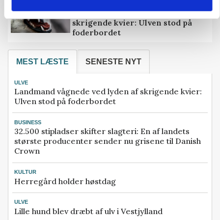
ULVE
Landmand vågnede ved lyden af
skrigende kvier: Ulven stod på
foderbordet
MEST LÆSTE
SENESTE NYT
ULVE
Landmand vågnede ved lyden af skrigende kvier:
Ulven stod på foderbordet
BUSINESS
32.500 stipladser skifter slagteri: En af landets
største producenter sender nu grisene til Danish
Crown
KULTUR
Herregård holder høstdag
ULVE
Lille hund blev dræbt af ulv i Vestjylland