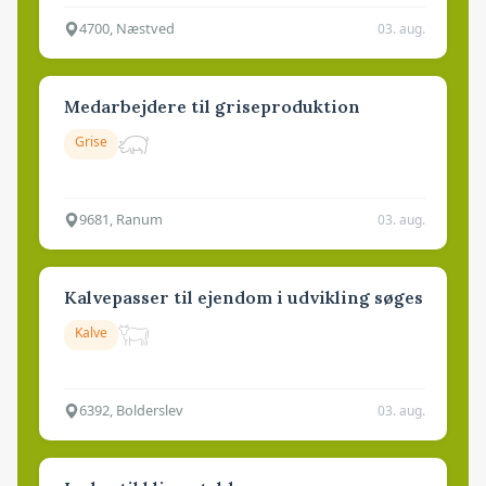
4700, Næstved
03. aug.
Medarbejdere til griseproduktion
Grise
9681, Ranum
03. aug.
Kalvepasser til ejendom i udvikling søges
Kalve
6392, Bolderslev
03. aug.