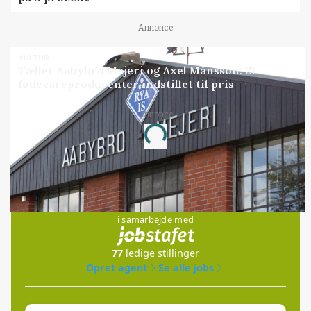
Annonce
KULTUR
Tæller Aabybro Mejeri og Axel Månsson: 21
fødevareproducenter indstillet til pris
Loading...
Annonce
Jobs
i samarbejde med
77
ledige stillinger
Opret agent
Se alle jobs