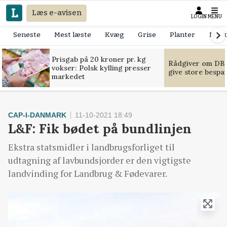
Læs e-avisen
LOGIN
MENU
Seneste
Mest læste
Kvæg
Grise
Planter
Mask
Prisgab på 20 kroner pr. kg
Rådgiver om DB-
vokser: Polsk kylling presser
give store bespa
markedet
CAP-I-DANMARK
11-10-2021 18:49
L&F: Fik bødet på bundlinjen
Ekstra statsmidler i landbrugsforliget til
udtagning af lavbundsjorder er den vigtigste
landvinding for Landbrug & Fødevarer.