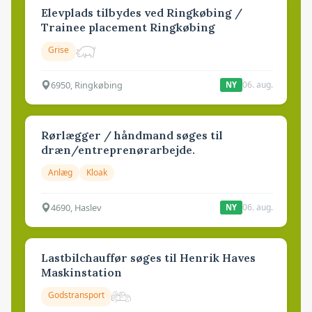
Elevplads tilbydes ved Ringkøbing /
Trainee placement Ringkøbing
Grise
6950, Ringkøbing
06. aug.
NY
Rørlægger / håndmand søges til
dræn/entreprenørarbejde.
Anlæg
Kloak
4690, Haslev
06. aug.
NY
Lastbilchauffør søges til Henrik Haves
Maskinstation
Godstransport