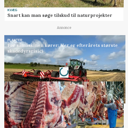
KVÆG
Snart kan man søge tilskud til naturprojekter
Annonce
PLANTER
Før såmaskinen kører: Her er efterårets største
skadedyrsrisici
Annonce
Loading...