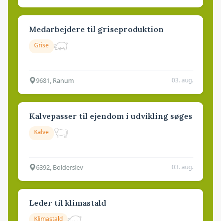
Medarbejdere til griseproduktion
Grise
9681, Ranum
03. aug.
Kalvepasser til ejendom i udvikling søges
Kalve
6392, Bolderslev
03. aug.
Leder til klimastald
Klimastald