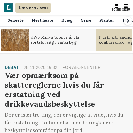
Læs e-avisen
LOGIN
MENU
Seneste
Mest læste
Kvæg
Grise
Planter
Mask
KWS Rallys topper årets
Fjerkræbranchen:
sortsforsøg i vinterbyg
konkurrence- og
DEBAT
28-11-2020 16:32
FOR ABONNENTER
Vær opmærksom på
skattereglerne hvis du får
erstatning ved
drikkevandsbeskyttelse
Der er især tre ting, der er vigtige at vide, hvis du
får erstatning i forbindelse med boringsnære
beskyttelsesområder på din jord.