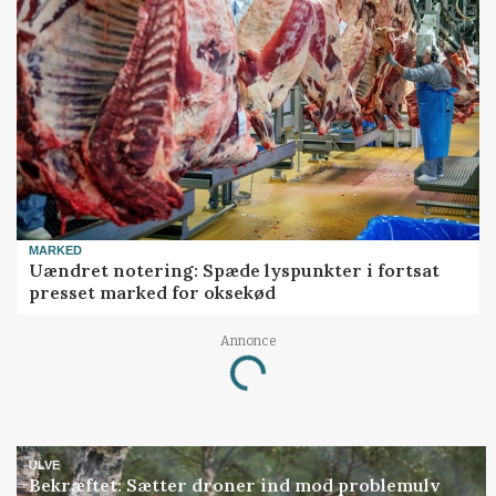
MARKED
Uændret notering: Spæde lyspunkter i fortsat
presset marked for oksekød
Annonce
Loading...
ULVE
Bekræftet: Sætter droner ind mod problemulv