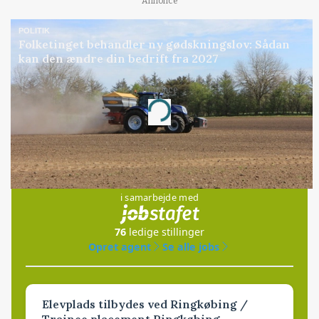
Annonce
POLITIK
Folketinget behandler ny gødskningslov: Sådan
kan den ændre din bedrift fra 2027
Annonce
Loading...
Jobs
i samarbejde med
76
ledige stillinger
Opret agent
Se alle jobs
Elevplads tilbydes ved Ringkøbing /
Trainee placement Ringkøbing