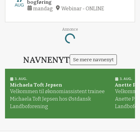
17
bogføring
AUG
mandag
Webinar - ONLINE
Annonce
Loading...
NAVNENYT
Se mere navnenyt
3. AUG.
3. AUG.
Michaela Toft Jepsen
Anette Pl
Velkommen til økonomiassistent trainee
Velkommen 
Michaela Toft Jepsen hos Østdansk
Anette Pl
Landboforening
Landbofor