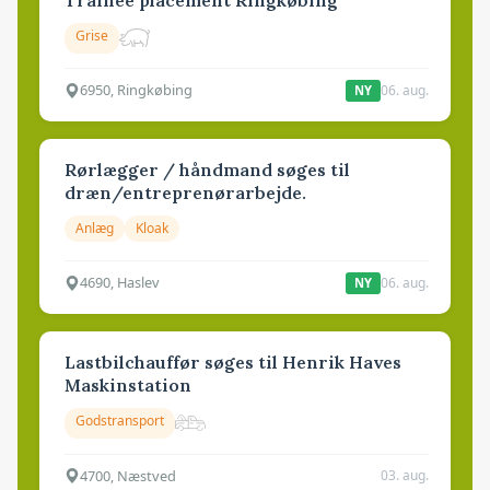
Grise
6950, Ringkøbing
06. aug.
NY
Rørlægger / håndmand søges til
dræn/entreprenørarbejde.
Anlæg
Kloak
4690, Haslev
06. aug.
NY
Lastbilchauffør søges til Henrik Haves
Maskinstation
Godstransport
4700, Næstved
03. aug.