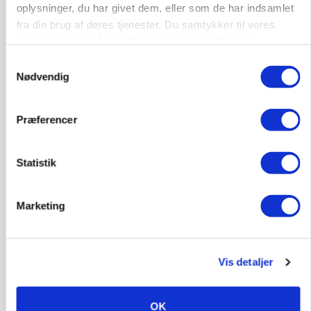
oplysninger, du har givet dem, eller som de har indsamlet
protestgruppe vil demonstrere mod ny
gødskningslov
fra din brug af deres tjenester. Du samtykker til vores
cookies, hvis du fortsætter med at anvende vores
Annonce
hjemmeside.
Samtykkevalg
Nødvendig
KVÆG
Snart kan man søge tilskud til naturprojekter
Præferencer
Annonce
Loading...
Statistik
Marketing
Vis detaljer
OK