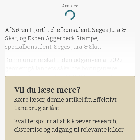
Annonce
Loading...
Af Søren Hjorth, chefkonsulent, Seges Jura &
Skat, og Esben Aggerbeck Stampe,
specialkonsulent, Seges Jura & Skat
Kommunerne skal inden udgangen af 2022
gennemgå landets såkaldte boringsnære
beskyttelsesområder (BNBO) for at vurdere, om
der er behov for at gøre noget for at beskytte
Vil du læse mere?
nuværende og fremtidige
Kære læser, denne artikel fra Effektivt
drikkevandsinteresser mod fare fra forurening
Landbrug er låst.
fra erhvervsmæssig anvendelse af pesticider.
Kvalitetsjournalistik kræver research,
ekspertise og adgang til relevante kilder.