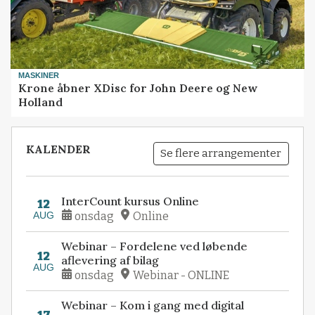
MASKINER
Krone åbner XDisc for John Deere og New
Holland
KALENDER
Se flere arrangementer
InterCount kursus Online
12
AUG
onsdag
Online
Webinar – Fordelene ved løbende
12
aflevering af bilag
AUG
onsdag
Webinar - ONLINE
Webinar – Kom i gang med digital