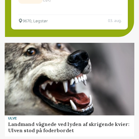
9670, Løgstør
03. aug.
ULVE
Landmand vågnede ved lyden af skrigende kvier:
Ulven stod på foderbordet