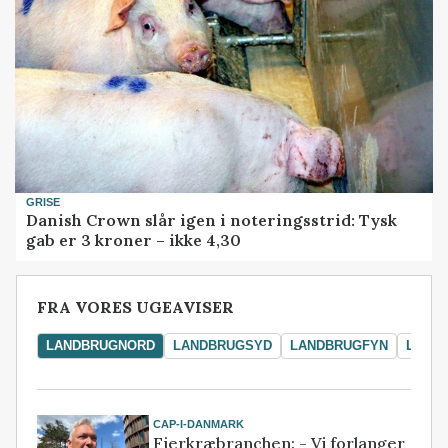
GRISE
Danish Crown slår igen i noteringsstrid: Tysk
gab er 3 kroner – ikke 4,30
FRA VORES UGEAVISER
LANDBRUGNORD
LANDBRUGSYD
LANDBRUGFYN
LAND
CAP-I-DANMARK
Fjerkræbranchen: - Vi forlanger