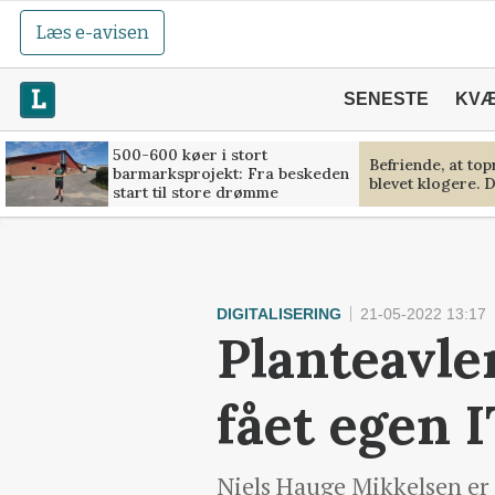
Læs e-avisen
SENESTE
KV
500-600 køer i stort
Befriende, at to
barmarksprojekt: Fra beskeden
blevet klogere. D
start til store drømme
DIGITALISERING
21-05-2022 13:17
Planteavle
fået egen 
Niels Hauge Mikkelsen er 