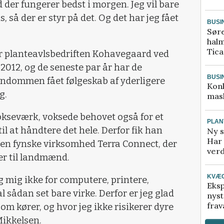
 der fungerer bedst i morgen. Jeg vil bare
s, så der er styr på det. Og det har jeg fået
BUSI
Sør
halm
Tic
r planteavlsbedriften Kohavegaard ved
 2012, og de seneste par år har de
BUSI
endommen fået følgeskab af yderligere
Kon
g.
mask
vokseværk, voksede behovet også for et
PLAN
il at håndtere det hele. Derfor fik han
Ny s
Har 
en fynske virksomhed Terra Connect, der
verd
ger til landmænd.
KVÆ
eg mig ikke for computere, printere,
Eksp
l sådan set bare virke. Derfor er jeg glad
nyst
frav
 som kører, og hvor jeg ikke risikerer dyre
Mikkelsen.