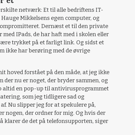
r et
rskilte netværk: Et til alle bedriftens IT-
els Hauge Mikkelsens egen computer, og
kompromitteret. Dernæst et til den private
 med IPads, de har haft med i skolen eller
re trykket på et farligt link. Og sidst et
om ikke har berøring med de øvrige
mit hoved forstået på den måde, at jeg ikke
m der nu er noget, der bryder sammen, og
jo altid en pop-up til antivirusprogrammet
atering, som jeg tidligere sad og
f. Nu slipper jeg for at spekulere på,
der nogen, der ordner for mig. Og hvis der
å klarer de det på telefonsupporten, siger