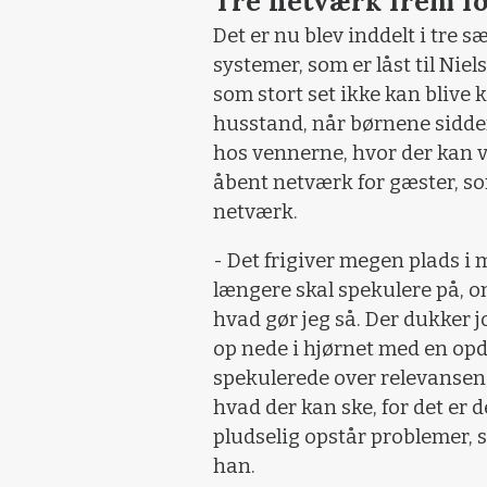
Tre netværk frem fo
Det er nu blev inddelt i tre sæ
systemer, som er låst til Ni
som stort set ikke kan blive 
husstand, når børnene sidder
hos vennerne, hvor der kan væ
åbent netværk for gæster, s
netværk.
- Det frigiver megen plads i 
længere skal spekulere på, o
hvad gør jeg så. Der dukker 
op nede i hjørnet med en opd
spekulerede over relevansen a
hvad der kan ske, for det er 
pludselig opstår problemer, s
han.