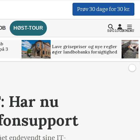
Prøv 30 dage for 30 kr.
OB
HØST-TOUR
SØG
LOGIN
MENU
åb
Lave grisepriser og nye regler
på 3
øger landbobanks forsigtighed
T: Har nu
efonsupport
ået endevendt sine IT-