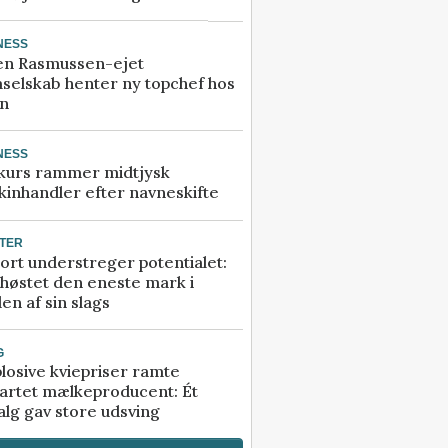
NESS
en Rasmussen-ejet
selskab henter ny topchef hos
an
NESS
kurs rammer midtjysk
inhandler efter navneskifte
TER
ort understreger potentialet:
høstet den eneste mark i
en af sin slags
G
losive kviepriser ramte
artet mælkeproducent: Ét
alg gav store udsving