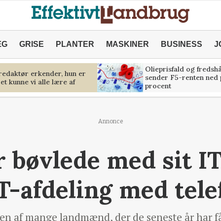
ÆG
GRISE
PLANTER
MASKINER
BUSINESS
J
Olieprisfald og fredsh
predaktør erkender, hun er
sender F5-renten ned 
et kunne vi alle lære af
procent
Annonce
r bøvlede med sit I
IT-afdeling med tel
en af mange landmænd, der de seneste år har f