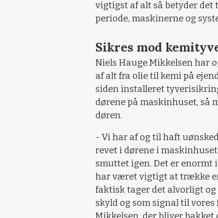
vigtigst af alt så betyder det
periode, maskinerne og syst
Sikres mod kemityv
Niels Hauge Mikkelsen har og
af alt fra olie til kemi på e
siden installeret tyverisikr
dørene på maskinhuset, så ma
døren.
- Vi har af og til haft uønsk
revet i dørene i maskinhuset
smuttet igen. Det er enormt i
har været vigtigt at trække en
faktisk tager det alvorligt o
skyld og som signal til vores
Mikkelsen, der bliver bakket 