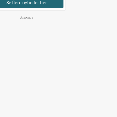
Se flere nyheder her
Annonce