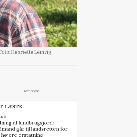
 Foto: Henriette Lemvig
Annonce
T LÆSTE
AND
ning af landbrugsjord:
mand går til landsretten for
å højere erstatning