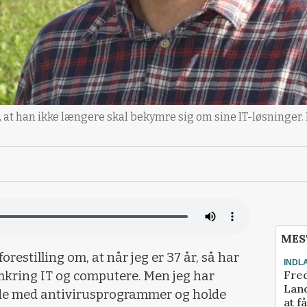
, at han ikke længere skal bekymre sig om sine IT-løsninger.
MES
restilling om, at når jeg er 37 år, så har
INDL
Fred
omkring IT og computere. Men jeg har
Land
 rode med antivirusprogrammer og holde
at f