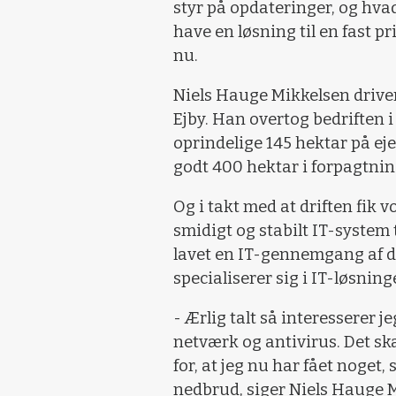
styr på opdateringer, og hvad
have en løsning til en fast pri
nu.
Niels Hauge Mikkelsen drive
Ejby. Han overtog bedriften i
oprindelige 145 hektar på ej
godt 400 hektar i forpagtnin
Og i takt med at driften fik 
smidigt og stabilt IT-system t
lavet en IT-gennemgang af d
specialiserer sig i IT-løsnin
- Ærlig talt så interesserer j
netværk og antivirus. Det ska
for, at jeg nu har fået noget,
nedbrud, siger Niels Hauge 