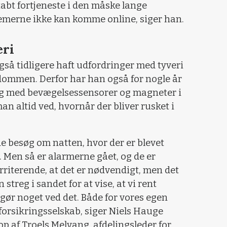
 tabt fortjeneste i den måske lange
emerne ikke kan komme online, siger han.
eri
så tidligere haft udfordringer med tyveri
jendommen. Derfor har han også for nogle år
ing med bevægelsessensorer og magneter i
n altid ved, hvornår der bliver rusket i
ede besøg om natten, hvor der er blevet
. Men så er alarmerne gået, og de er
rriterende, at det er nødvendigt, men det
 streg i sandet for at vise, at vi rent
g gør noget ved det. Både for vores egen
 forsikringsselskab, siger Niels Hauge
op af Troels Melvang, afdelingsleder for