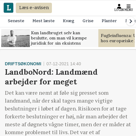
Læs e-avisen
LOGIN
MENU
Seneste
Mest læste
Kvæg
Grise
Planter
Mask
Kun landbruget selv kan
Fugleinfluenza: 
beslutte, om man vil kæmpe
hos europæiske 
juridisk for sin eksistens
DRIFTSØKONOMI
07-12-2021 14:40
LandboNord: Landmænd
arbejder for meget
Det kan være nemt at føle sig presset som
landmand, når der skal tages mange vigtige
beslutninger i løbet af dagen. Risikoen for at tage
forkerte beslutninger er høj, når man arbejder det
meste af døgnets vågne timer, men der er måder at
komme problemet til livs. Det var et af