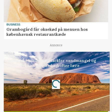
BUSINESS
Grambogård får oksekød på menuen hos
københavnsk restaurantkæde
Annonce
KULTUR
Australske landmænd tackler vandmangel og
klima: Det kan danske bedrifter lære
Annonce
Loading...
Jobs