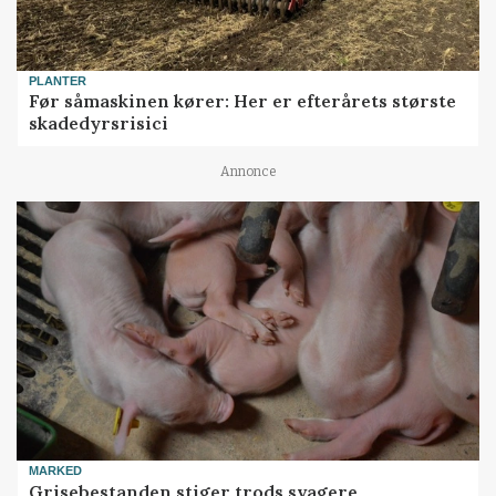
PLANTER
Før såmaskinen kører: Her er efterårets største
skadedyrsrisici
Annonce
MARKED
Grisebestanden stiger trods svagere