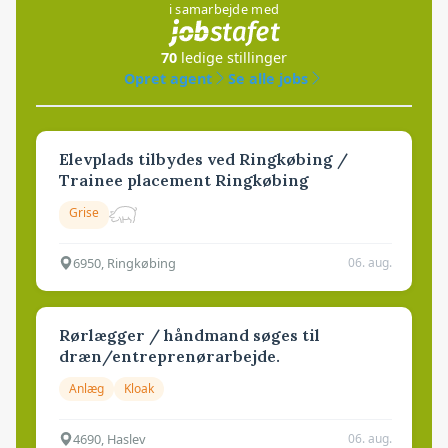
i samarbejde med
70
ledige stillinger
Opret agent
Se alle jobs
Elevplads tilbydes ved Ringkøbing /
Trainee placement Ringkøbing
Grise
6950, Ringkøbing
06. aug.
Rørlægger / håndmand søges til
dræn/entreprenørarbejde.
Anlæg
Kloak
4690, Haslev
06. aug.