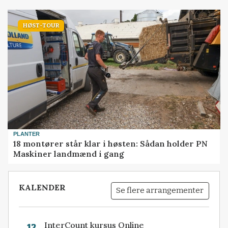
HØST-TOUR
PLANTER
18 montører står klar i høsten: Sådan holder PN
Maskiner landmænd i gang
KALENDER
Se flere arrangementer
InterCount kursus Online
12