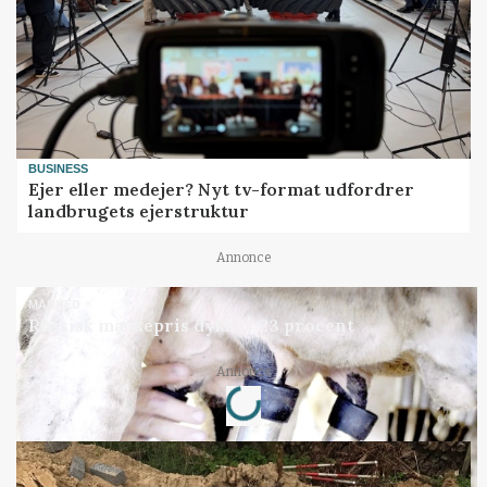
BUSINESS
Ejer eller medejer? Nyt tv-format udfordrer
landbrugets ejerstruktur
Annonce
MARKED
Russisk mælkepris dykker 23 procent
Loading...
Annonce