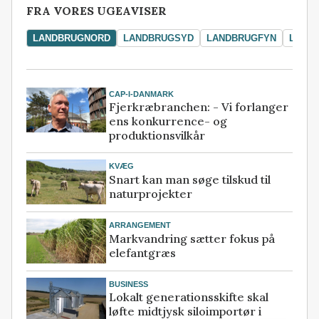
FRA VORES UGEAVISER
LANDBRUGNORD
LANDBRUGSYD
LANDBRUGFYN
LAND
CAP-I-DANMARK
Fjerkræbranchen: - Vi forlanger
ens konkurrence- og
produktionsvilkår
KVÆG
Snart kan man søge tilskud til
naturprojekter
ARRANGEMENT
Markvandring sætter fokus på
elefantgræs
BUSINESS
Lokalt generationsskifte skal
løfte midtjysk siloimportør i