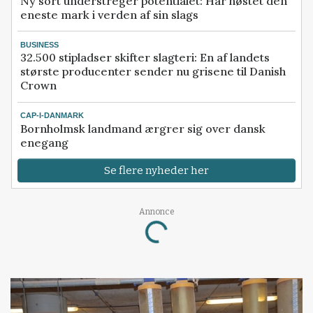
Ny sort understreger potentialet: Har høstet den
eneste mark i verden af sin slags
BUSINESS
32.500 stipladser skifter slagteri: En af landets
største producenter sender nu grisene til Danish
Crown
CAP-I-DANMARK
Bornholmsk landmand ærgrer sig over dansk
enegang
Se flere nyheder her
Annonce
Loading...