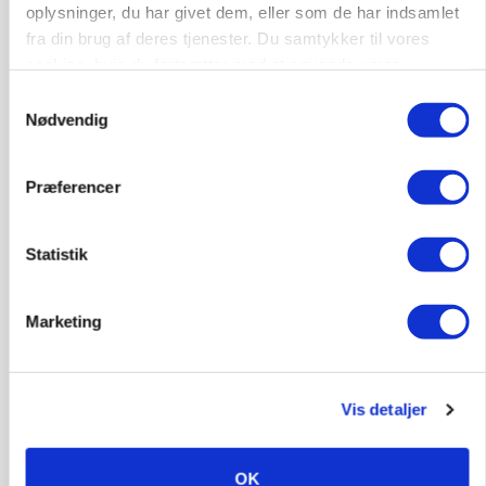
oplysninger, du har givet dem, eller som de har indsamlet
fra din brug af deres tjenester. Du samtykker til vores
cookies, hvis du fortsætter med at anvende vores
hjemmeside.
Samtykkevalg
Nødvendig
BUSINESS
Ny HR-chef skal koble kultur og forretning i
Seges Innovation
Præferencer
Statistik
Marketing
Vis detaljer
MARKED
OK
Fugleinfluenza: Udvikling vækker bekymring hos