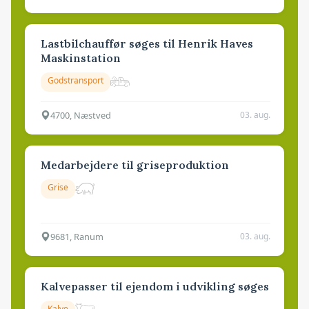
Lastbilchauffør søges til Henrik Haves
Maskinstation
Godstransport
4700, Næstved
03. aug.
Medarbejdere til griseproduktion
Grise
9681, Ranum
03. aug.
Kalvepasser til ejendom i udvikling søges
Kalve