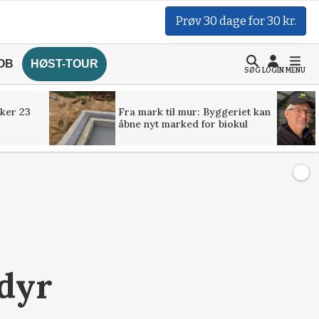
Prøv 30 dage for 30 kr.
OB
HØST-TOUR
SØG
LOGIN
MENU
ker 23
Fra mark til mur: Byggeriet kan
åbne nyt marked for biokul
sdyr