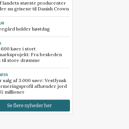
f landets største producenter
er nu grisene til Danish Crown
UR
regård holder høstdag
G
600 køer i stort
marksprojekt: Fra beskeden
t til store drømme
NESS
r salg af 3.000 søer: Vestfynsk
rmeringsprofil afhænder jord
85 millioner
Se flere nyheder her