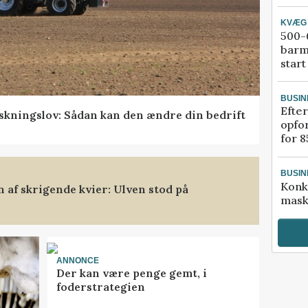
KVÆG
500-6
barm
start
BUSIN
Efter
skningslov: Sådan kan den ændre din bedrift
opfo
for 8
BUSIN
Konk
af skrigende kvier: Ulven stod på
mask
ANNONCE
Der kan være penge gemt, i
foderstrategien