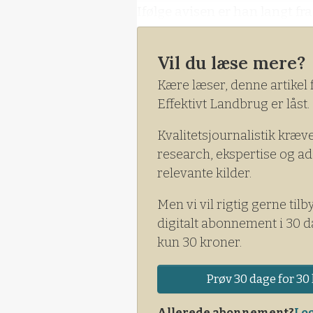
Ifølge avisen er han langt fra
- De fleste af mine kollegaer
Vil du læse mere?
omfang. Nogle stopper helt, f
Kære læser, denne artikel 
Effektivt Landbrug er låst.
Kvalitetsjournalistik kræv
research, ekspertise og ad
relevante kilder.
Men vi vil rigtig gerne tilb
digitalt abonnement i 30 d
kun 30 kroner.
Prøv 30 dage for 30 
Allerede abonnement?
Log