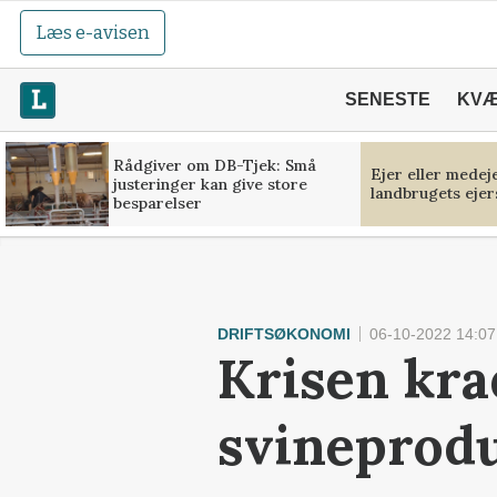
Læs e-avisen
SENESTE
KV
Rådgiver om DB-Tjek: Små
Ejer eller medej
justeringer kan give store
landbrugets ejer
besparelser
DRIFTSØKONOMI
06-10-2022 14:07
Krisen kra
svineprodu