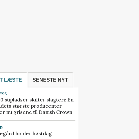
T LÆSTE
SENESTE NYT
ESS
0 stipladser skifter slagteri: En
ndets største producenter
r nu grisene til Danish Crown
UR
egård holder høstdag