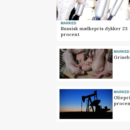
MARKED
Russisk mælkepris dykker 23
procent
MARKED
Griseb
MARKED
Oliepr
procen