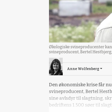
Økologiske svineproducenter kan 
svineproducent, Bertel Hestbjerg, 
Anne Wolfenberg
Den økonomiske krise får nu
svineproducent, Bertel Hestbj
sine avlsdyr til slagtning, sk
bedriftens 1.500 søer til slag