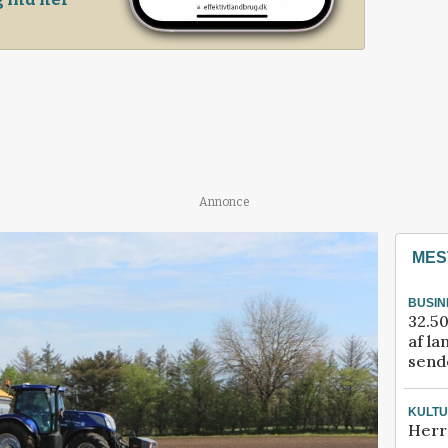
Annonce
MES
BUSIN
32.50
af la
sende
KULT
Herr