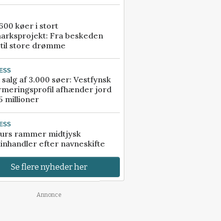
00 køer i stort
arksprojekt: Fra beskeden
 til store drømme
ESS
 salg af 3.000 søer: Vestfynsk
rmeringsprofil afhænder jord
5 millioner
ESS
urs rammer midtjysk
inhandler efter navneskifte
Se flere nyheder her
Annonce