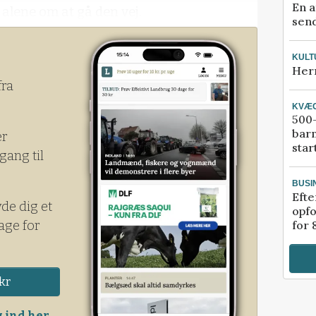
En a
 alene om at gå den vej.
send
 reducerer produktionen i et eller andet
KULT
ortæller Bertel Hestbjerg til Finans.
Her
fra
KVÆ
500-
bar
er
star
gang til
BUSI
Efte
yde dig et
opfo
age for
for 
kr
 ind her