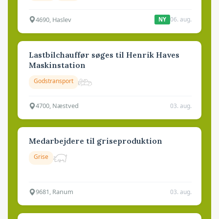
4690, Haslev
06. aug.
NY
Lastbilchauffør søges til Henrik Haves
Maskinstation
Godstransport
4700, Næstved
03. aug.
Medarbejdere til griseproduktion
Grise
9681, Ranum
03. aug.