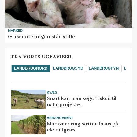
MARKED
Grisenoteringen står stille
FRA VORES UGEAVISER
LANDBRUGNORD
LANDBRUGSYD
LANDBRUGFYN
LAND
KVÆG
Snart kan man søge tilskud til
naturprojekter
ARRANGEMENT
Markvandring sætter fokus på
elefantgræs