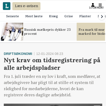
Læs e-avisen
LOGIN
MENU
Seneste
Mest læste
Kvæg
Grise
Planter
Mask
Russisk mælkepris dykker 23
Fra mark til mur
procent
marked for bioku
DRIFTSØKONOMI
12-01-2024 08:23
Nyt krav om tidsregistrering på
alle arbejdspladser
Fra 1. juli træder en ny lov i kraft, som medfører, at
arbejdsgivere har pligt til at stille et system til
rådighed for medarbejderne, hvori de kan
registrere deres daglige arbejdstid.