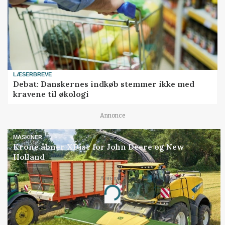
LÆSERBREVE
Debat: Danskernes indkøb stemmer ikke med
kravene til økologi
Annonce
MASKINER
Krone åbner XDisc for John Deere og New
Holland
Annonce
Loading...