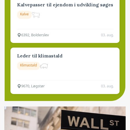
Kalvepasser til ejendom i udvikling søges
Kalve
6392, Bolderslev
03. aug.
Leder til klimastald
Klimastald
9670, Løgstør
03. aug.