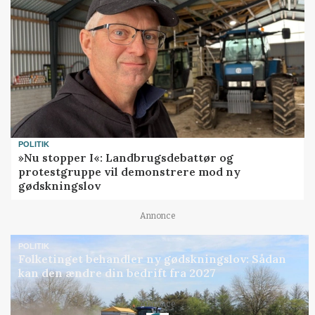
POLITIK
»Nu stopper I«: Landbrugsdebattør og
protestgruppe vil demonstrere mod ny
gødskningslov
Annonce
POLITIK
Folketinget behandler ny gødskningslov: Sådan
kan den ændre din bedrift fra 2027
Loading...
Annonce