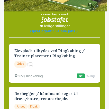
Jobs
i samarbejde med
78
ledige stillinger
Opret agent
Se alle jobs
Elevplads tilbydes ved Ringkøbing /
Trainee placement Ringkøbing
Grise
6950, Ringkøbing
06. aug.
NY
Rørlægger / håndmand søges til
dræn/entreprenørarbejde.
Anlæg
Kloak