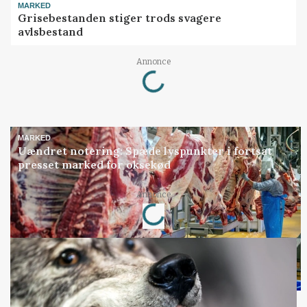
MARKED
Grisebestanden stiger trods svagere
avlsbestand
Loading...
Annonce
MARKED
Uændret notering: Spæde lyspunkter i fortsat
presset marked for oksekød
Loading...
Annonce