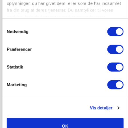
oplysninger, du har givet dem, eller som de har indsamlet
BUSINESS
fra din brug af deres tjenester. Du samtykker til vores
Ejer eller medejer? Nyt tv-format udfordrer
cookies, hvis du fortsætter med at anvende vores
landbrugets ejerstruktur
hjemmeside.
Samtykkevalg
Nødvendig
Præferencer
Statistik
Marketing
MARKED
Russisk mælkepris dykker 23 procent
Vis detaljer
Loading...
Annonce
OK