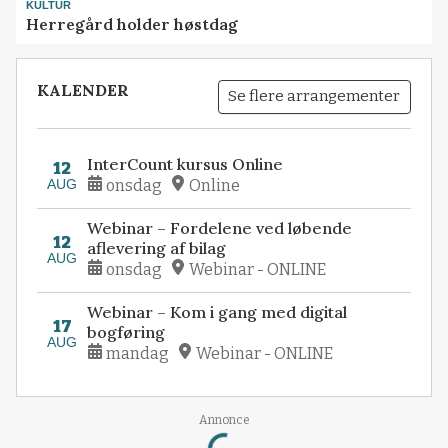
KULTUR
Herregård holder høstdag
KALENDER
Se flere arrangementer
InterCount kursus Online
12
AUG
onsdag
Online
Webinar – Fordelene ved løbende
12
aflevering af bilag
AUG
onsdag
Webinar - ONLINE
Webinar – Kom i gang med digital
17
bogføring
AUG
mandag
Webinar - ONLINE
Loading...
Annonce