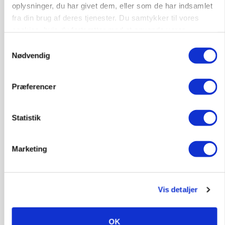
Loading...
oplysninger, du har givet dem, eller som de har indsamlet
fra din brug af deres tjenester. Du samtykker til vores
cookies, hvis du fortsætter med at anvende vores
hjemmeside.
Samtykkevalg
Nødvendig
Præferencer
Statistik
Marketing
KVÆG
Snart kan man søge tilskud til naturprojekter
Vis detaljer
OK