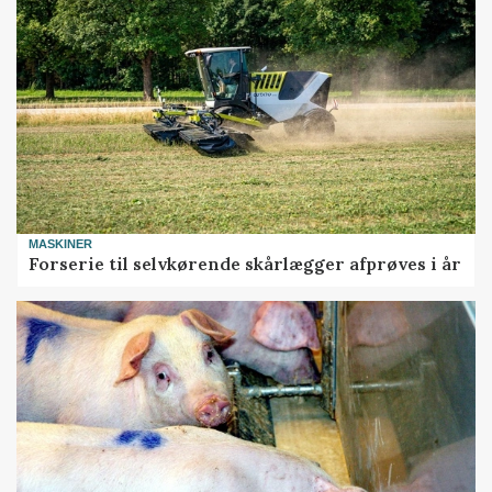
MASKINER
Forserie til selvkørende skårlægger afprøves i år