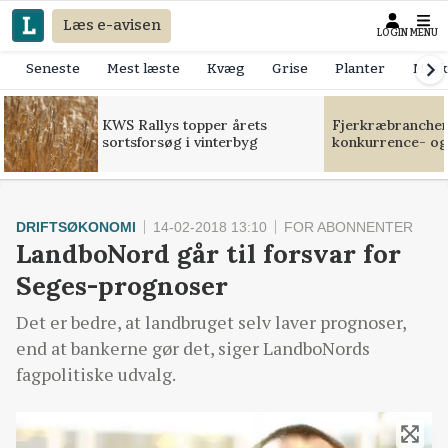
Læs e-avisen
LOGIN
MENU
Seneste
Mest læste
Kvæg
Grise
Planter
Mask
KWS Rallys topper årets
Fjerkræbranchen:
sortsforsøg i vinterbyg
konkurrence- og
DRIFTSØKONOMI
14-02-2018 13:10
FOR ABONNENTER
LandboNord går til forsvar for
Seges-prognoser
Det er bedre, at landbruget selv laver prognoser,
end at bankerne gør det, siger LandboNords
fagpolitiske udvalg.