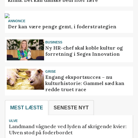
klima: Det kan danske bedrifter lære
ANNONCE
Der kan være penge gemt, i foderstrategien
BUSINESS
Ny HR-chef skal koble kultur og
forretning i Seges Innovation
GRISE
Engang eksportsucces – nu
kulturhistorie: Gammel sæd kan
redde truet race
MEST LÆSTE
SENESTE NYT
ULVE
Landmand vågnede ved lyden af skrigende kvier:
Ulven stod på foderbordet