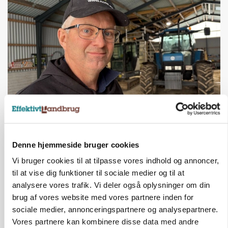
POLITIK
»Nu stopper I«: Landbrugsdebattør og
protestgruppe vil demonstrere mod ny
gødskningslov
Denne hjemmeside bruger cookies
Vi bruger cookies til at tilpasse vores indhold og annoncer,
Annonce
til at vise dig funktioner til sociale medier og til at
analysere vores trafik. Vi deler også oplysninger om din
POLITIK
Folketinget behandler ny gødskningslov: Sådan
brug af vores website med vores partnere inden for
kan den ændre din bedrift fra 2027
sociale medier, annonceringspartnere og analysepartnere.
Vores partnere kan kombinere disse data med andre
Annonce