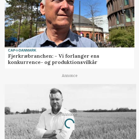
CAP-I-DANMARK
Fjerkræbranchen: - Vi forlanger ens
konkurrence- og produktionsvilkår
Annonce
LEDER
Det er en uskik at udlægge et røgslør om
økoproduktion
Annonce
Loading...