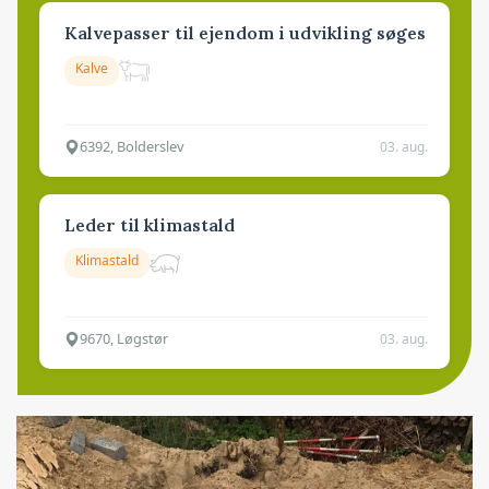
Kalvepasser til ejendom i udvikling søges
Kalve
6392, Bolderslev
03. aug.
Leder til klimastald
Klimastald
9670, Løgstør
03. aug.