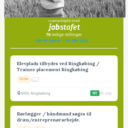
Jobs
i samarbejde med
76
ledige stillinger
Opret agent
Se alle jobs
Elevplads tilbydes ved Ringkøbing /
Trainee placement Ringkøbing
Grise
6950, Ringkøbing
06. aug.
NY
Rørlægger / håndmand søges til
dræn/entreprenørarbejde.