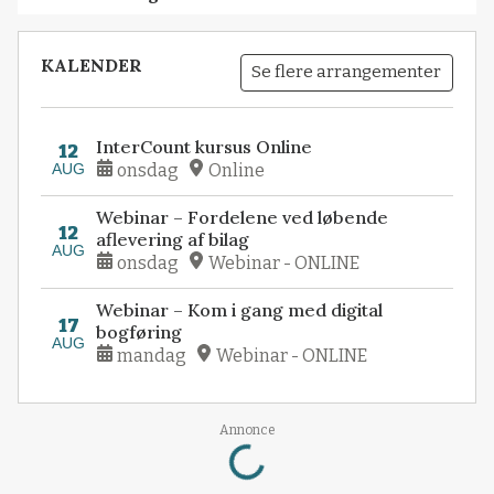
KALENDER
Se flere arrangementer
InterCount kursus Online
12
AUG
onsdag
Online
Webinar – Fordelene ved løbende
12
aflevering af bilag
AUG
onsdag
Webinar - ONLINE
Webinar – Kom i gang med digital
17
bogføring
AUG
mandag
Webinar - ONLINE
Loading...
Annonce