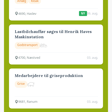
Anlæg
Kloak
4690, Haslev
06. aug.
NY
Lastbilchauffør søges til Henrik Haves
Maskinstation
Godstransport
4700, Næstved
03. aug.
Medarbejdere til griseproduktion
Grise
9681, Ranum
03. aug.