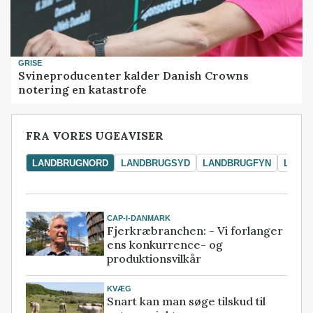
GRISE
Svineproducenter kalder Danish Crowns
notering en katastrofe
FRA VORES UGEAVISER
LANDBRUGNORD
LANDBRUGSYD
LANDBRUGFYN
LAND
CAP-I-DANMARK
Fjerkræbranchen: - Vi forlanger
ens konkurrence- og
produktionsvilkår
KVÆG
Snart kan man søge tilskud til