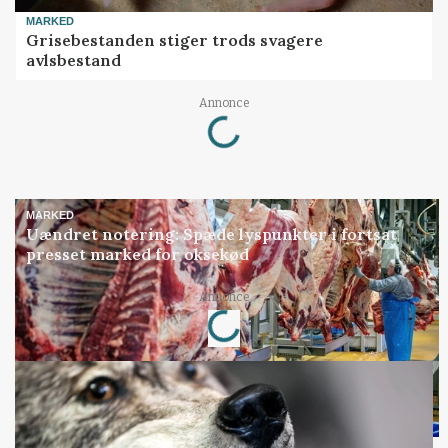
MARKED
Grisebestanden stiger trods svagere
avlsbestand
Loading...
Annonce
MARKED
Uændret notering: Spæde lyspunkter i fortsat
presset marked for oksekød
Loading...
Annonce