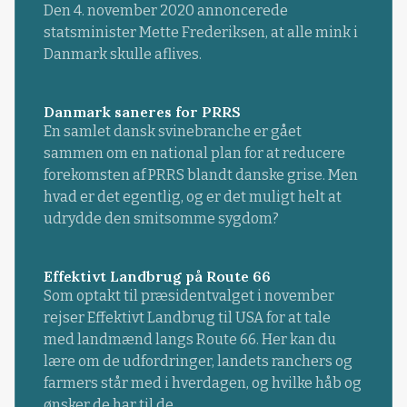
Den 4. november 2020 annoncerede
statsminister Mette Frederiksen, at alle mink i
Danmark skulle aflives.
Danmark saneres for PRRS
En samlet dansk svinebranche er gået
sammen om en national plan for at reducere
forekomsten af PRRS blandt danske grise. Men
hvad er det egentlig, og er det muligt helt at
udrydde den smitsomme sygdom?
Effektivt Landbrug på Route 66
Som optakt til præsidentvalget i november
rejser Effektivt Landbrug til USA for at tale
med landmænd langs Route 66. Her kan du
lære om de udfordringer, landets ranchers og
farmers står med i hverdagen, og hvilke håb og
ønsker de har til de...