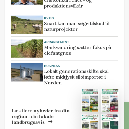
ens konkurrence- og
produktionsvilkår
KVÆG
Snart kan man søge tilskud til
naturprojekter
ARRANGEMENT
Markvandring sætter fokus på
elefantgræs
BUSINESS
Lokalt generationsskifte skal
løfte midtjysk siloimportør i
Norden
Læs flere
nyheder fra din
region
i din
lokale
landbrugsavis