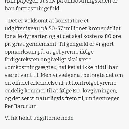
Han påpeger, at selv på omkostningssiden er
han fortrøstningsfuld.
- Det er voldsomt at konstatere et
udgiftsniveau på 50-57 millioner kroner årligt
for alle dyrearter, og at det skal koste os 80 øre
pr. gris i gennemsnit. Til gengæld er vi gjort
opmærksom på, at gebyrerne ifølge
forligsteksten angiveligt skal være
»omkostningsægte«, hvilket vi ikke hidtil har
været vant til. Men vi vælger at betragte det om
en officiel erkendelse af, at kontrolgebyrerne
endelig kommer til at følge EU-lovgivningen,
og det ser vi naturligvis frem til, understreger
Per Bardrum.
Vi fik holdt udgifterne nede