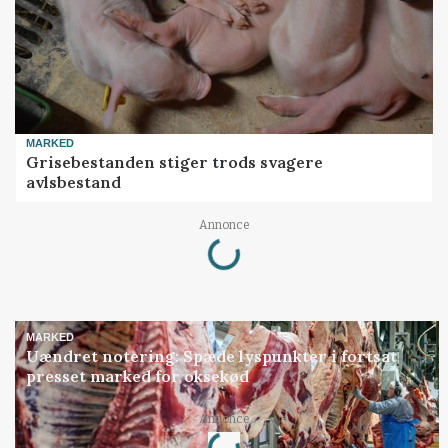
MARKED
Grisebestanden stiger trods svagere
avlsbestand
Loading...
Annonce
MARKED
Uændret notering: Spæde lyspunkter i fortsat
presset marked for oksekød
Loading...
Annonce