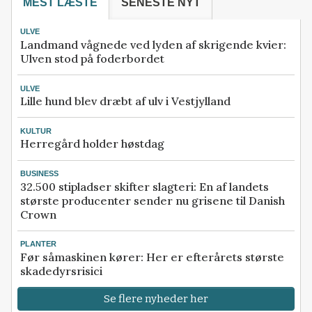
MEST LÆSTE
SENESTE NYT
ULVE
Landmand vågnede ved lyden af skrigende kvier:
Ulven stod på foderbordet
ULVE
Lille hund blev dræbt af ulv i Vestjylland
KULTUR
Herregård holder høstdag
BUSINESS
32.500 stipladser skifter slagteri: En af landets
største producenter sender nu grisene til Danish
Crown
PLANTER
Før såmaskinen kører: Her er efterårets største
skadedyrsrisici
Se flere nyheder her