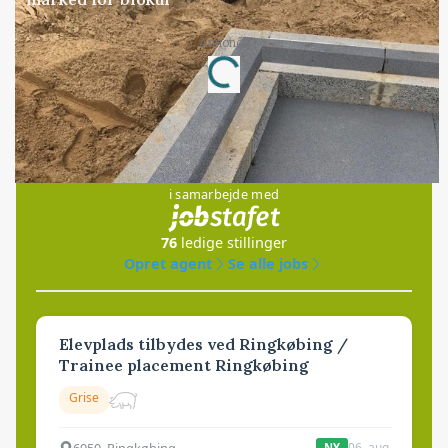
Annonce
Loading...
Jobs
i samarbejde med
76
ledige stillinger
Opret agent
Se alle jobs
Elevplads tilbydes ved Ringkøbing /
Trainee placement Ringkøbing
Grise
6950, Ringkøbing
06. aug.
NY