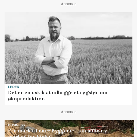
Annonce
LEDER
Det er en uskik at udlægge et røgslør om
økoproduktion
Annonce
BUSINESS
Fra mark til mur: Byggeriet kan åbne nyt
marked for biokul