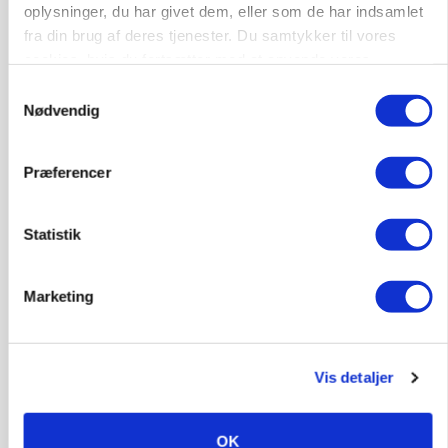
oplysninger, du har givet dem, eller som de har indsamlet
fra din brug af deres tjenester. Du samtykker til vores
cookies, hvis du fortsætter med at anvende vores
hjemmeside.
Samtykkevalg
Nødvendig
Præferencer
Statistik
Marketing
BUSINESS
Ejer eller medejer? Nyt tv-format udfordrer
landbrugets ejerstruktur
Vis detaljer
OK