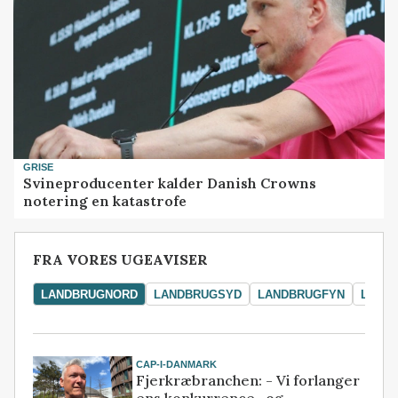
GRISE
Svineproducenter kalder Danish Crowns
notering en katastrofe
FRA VORES UGEAVISER
LANDBRUGNORD
LANDBRUGSYD
LANDBRUGFYN
LAND
CAP-I-DANMARK
Fjerkræbranchen: - Vi forlanger