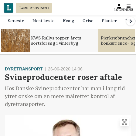
Læs e-avisen
LOGIN
MENU
Seneste
Mest læste
Kvæg
Grise
Planter
Mask
KWS Rallys topper årets
Fjerkræbranchen:
sortsforsøg i vinterbyg
konkurrence- og
DYRETRANSPORT
26-06-2020 14:06
Svineproducenter roser aftale
Hos Danske Svineproducenter har man i lang tid
ytret ønske om en mere målrettet kontrol af
dyretransporter.