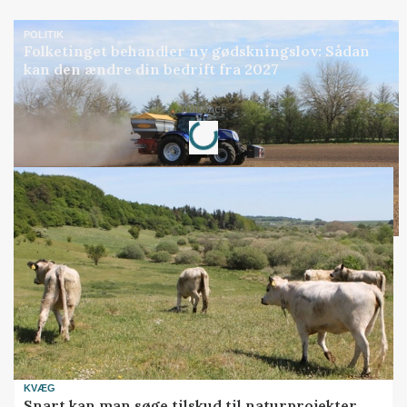
POLITIK
Folketinget behandler ny gødskningslov: Sådan
kan den ændre din bedrift fra 2027
Loading...
Annonce
KVÆG
Snart kan man søge tilskud til naturprojekter