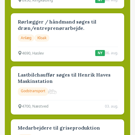
Rørlægger / håndmand søges til
dræn/entreprenørarbejde.
Anlæg
Kloak
4690, Haslev
06. aug.
NY
Lastbilchauffør søges til Henrik Haves
Maskinstation
Godstransport
4700, Næstved
03. aug.
Medarbejdere til griseproduktion