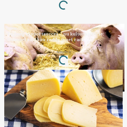
GRISE
Engang eksportsucces – nu kulturhistorie:
Gammel sæd kan redde truet race
Loading...
Annonce