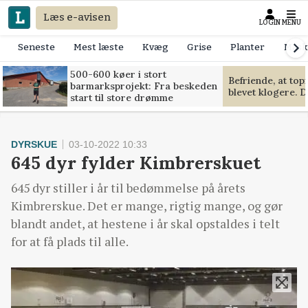
Læs e-avisen
LOGIN
MENU
Seneste
Mest læste
Kvæg
Grise
Planter
Mask
500-600 køer i stort
Befriende, at to
barmarksprojekt: Fra beskeden
blevet klogere. D
start til store drømme
DYRSKUE
03-10-2022 10:33
645 dyr fylder Kimbrerskuet
645 dyr stiller i år til bedømmelse på årets
Kimbrerskue. Det er mange, rigtig mange, og gør
blandt andet, at hestene i år skal opstaldes i telt
for at få plads til alle.