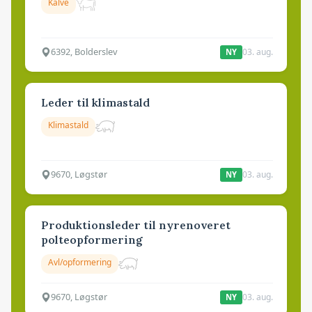
Kalve
6392, Bolderslev
03. aug.
NY
Leder til klimastald
Klimastald
9670, Løgstør
03. aug.
NY
Produktionsleder til nyrenoveret
polteopformering
Avl/opformering
9670, Løgstør
03. aug.
NY