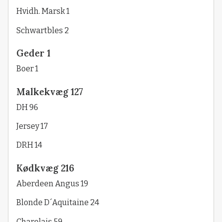
Hvidh. Marsk 1
Schwartbles 2
Geder 1
Boer 1
Malkekvæg 127
DH 96
Jersey 17
DRH 14
Kødkvæg 216
Aberdeen Angus 19
Blonde D´Aquitaine 24
Charolais 59