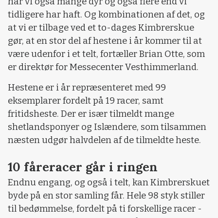
har vi også mange dyr og også flere end vi
tidligere har haft. Og kombinationen af det, og
at vi er tilbage ved et to-dages Kimbrerskue
gør, at en stor del af hestene i år kommer til at
være udenfor i et telt, fortæller Brian Otte, som
er direktør for Messecenter Vesthimmerland.
Hestene er i år repræsenteret med 99
eksemplarer fordelt på 19 racer, samt
fritidsheste. Der er især tilmeldt mange
shetlandsponyer og Islændere, som tilsammen
næsten udgør halvdelen af de tilmeldte heste.
10 fåreracer går i ringen
Endnu engang, og også i telt, kan Kimbrerskuet
byde på en stor samling får. Hele 98 styk stiller
til bedømmelse, fordelt på ti forskellige racer -