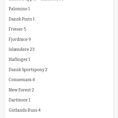
Palomino 1
Dansk Pinto 1
Frieser 5
Fjordrace 9
Islændere 23
Haflinger 1
Dansk Sportspony 2
Connemara 4
New Forest 2
Dartmoor 1
Gotlands Russ 4