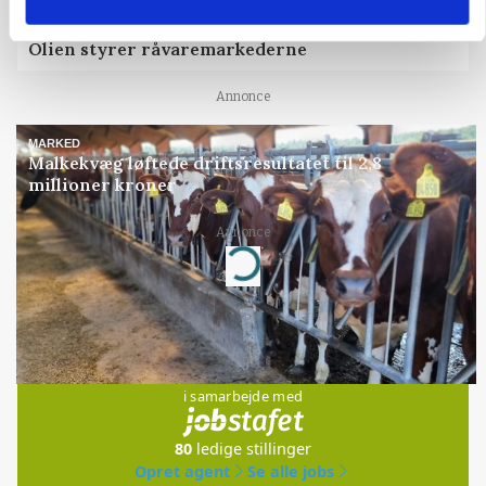
MARKEDSFOKUS
Olien styrer råvaremarkederne
Annonce
MARKED
Malkekvæg løftede driftsresultatet til 2,8
millioner kroner
Annonce
Loading...
Jobs
i samarbejde med
80
ledige stillinger
Opret agent
Se alle jobs