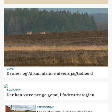
ULVE
Droner og AI kan afsløre ulvens jagtadfærd
ANNONCE
Der kan være penge gemt, i foderstrategien
EJENDOMME
Udbyder 128 hektar økojord: