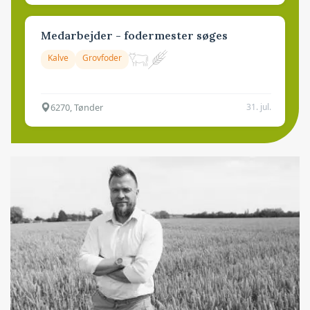
Medarbejder - fodermester søges
Kalve
Grovfoder
6270, Tønder
31. jul.