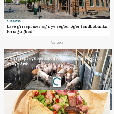
BUSINESS
Lave grisepriser og nye regler øger landbobanks
forsigtighed
Annonce
KLUMME
Ny griseprognose kan give anledning til et nyt
budgettjek
Loading...
Annonce