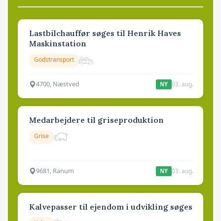
Lastbilchauffør søges til Henrik Haves
Maskinstation
Godstransport
4700, Næstved
03. aug.
NY
Medarbejdere til griseproduktion
Grise
9681, Ranum
03. aug.
NY
Kalvepasser til ejendom i udvikling søges