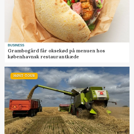
BUSINESS
Grambogård får oksekød på menuen hos
københavnsk restaurantkæde
HØST-TOUR