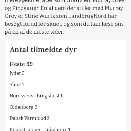
mere sjældne racer som Grauvieh, Murray Grey
og Pinzgauer. En af dem der stiller med Murray
Grey er Stine Würtz som LandbrugNord har
besøgt forud for skuet, og som du kan læse om
på en af de næste sider.
Antal tilmeldte dyr
Heste 99
Jyder 3
Shire 1
Nordsvensk Brugshest 1
Oldenborg 2
Dansk Varmblod 2
Knabstrupper – miniature 1