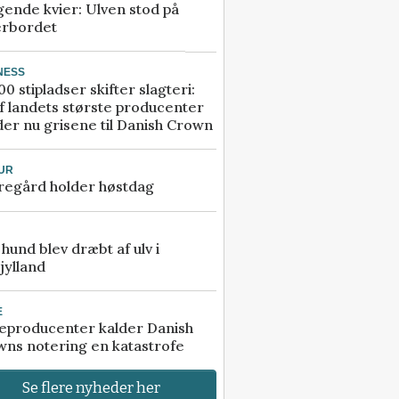
gende kvier: Ulven stod på
erbordet
NESS
00 stipladser skifter slagteri:
f landets største producenter
er nu grisene til Danish Crown
UR
regård holder høstdag
e hund blev dræbt af ulv i
jylland
E
eproducenter kalder Danish
ns notering en katastrofe
Se flere nyheder her