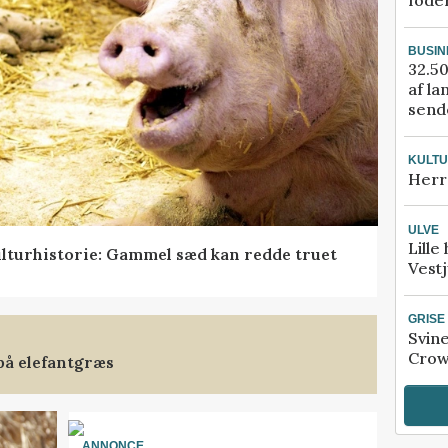
fode
BUSIN
32.50
af la
sende
KULT
Herr
ULVE
Lille
lturhistorie: Gammel sæd kan redde truet
Vestj
GRISE
Svin
Crow
på elefantgræs
ANNONCE