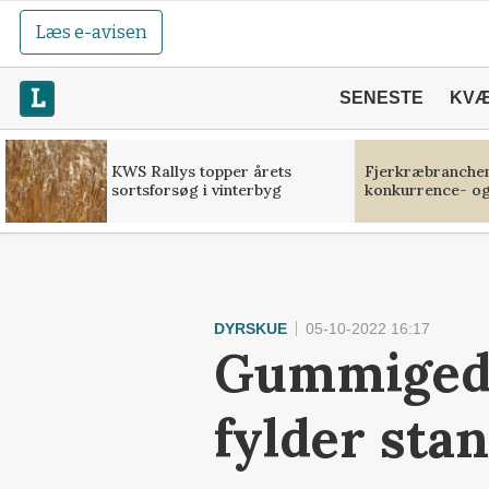
Læs e-avisen
SENESTE
KV
KWS Rallys topper årets
Fjerkræbranchen:
sortsforsøg i vinterbyg
konkurrence- og
DYRSKUE
05-10-2022 16:17
Gummiged 
fylder sta