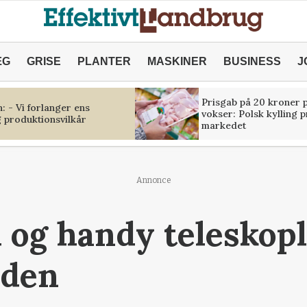
ÆG
GRISE
PLANTER
MASKINER
BUSINESS
J
Prisgab på 20 kroner p
 - Vi forlanger ens
vokser: Polsk kylling 
 produktionsvilkår
markedet
Annonce
og handy teleskop
nden