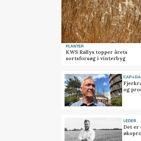
PLANTER
KWS Rallys topper årets
sortsforsøg i vinterbyg
CAP-I-D
Fjerkr
og pro
LEDER
Det er
økopr