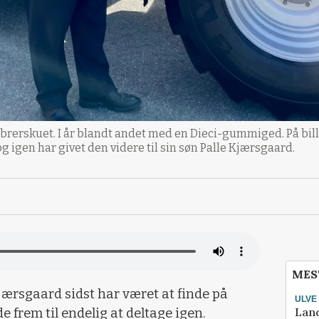
mbrerskuet. I år blandt andet med en Dieci-gummiged. På bi
g igen har givet den videre til sin søn Palle Kjærsgaard.
MES
 Kjærsgaard sidst har været at finde på
ULVE
Lan
e frem til endelig at deltage igen.