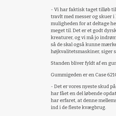
- Vi har faktisk taget tilløb t
travlt med messer og skuer i 
muligheden for at deltage her
meget til. Det er et godt dy
kreaturer, og vi må jo indrøm
så de skal også kunne mærke
højkvalitetsmaskiner, siger 
Standen bliver fyldt af en g
Gummigeden er en Case 621G
- Det er vores nyeste skud 
har fået en del løbende opda
har erfaret, at denne melle
ind i de fleste kvægbrug.