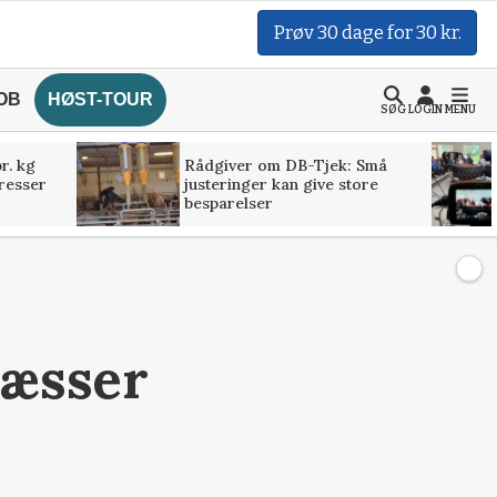
Prøv 30 dage for 30 kr.
OB
HØST-TOUR
SØG
LOGIN
MENU
r. kg
Rådgiver om DB-Tjek: Små
presser
justeringer kan give store
besparelser
læsser