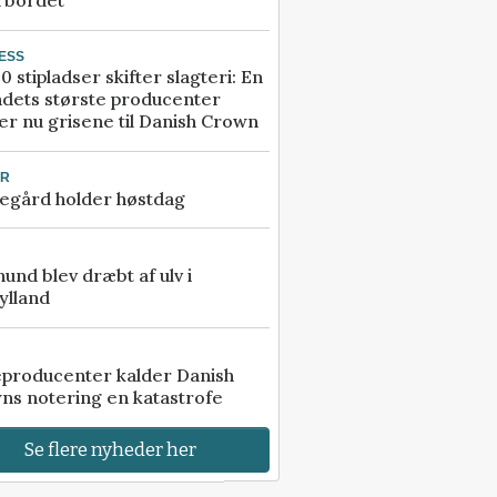
rbordet
ESS
0 stipladser skifter slagteri: En
ndets største producenter
r nu grisene til Danish Crown
UR
egård holder høstdag
 hund blev dræbt af ulv i
ylland
eproducenter kalder Danish
ns notering en katastrofe
Se flere nyheder her