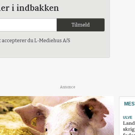
der i indbakken
Tilmeld
t accepterer du L-Mediehus A/S
Annonce
MES
ULVE
Land
skrig