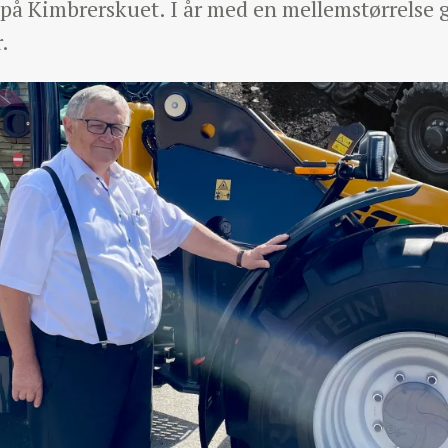
e på Kimbrerskuet. I år med en mellemstørrels
.