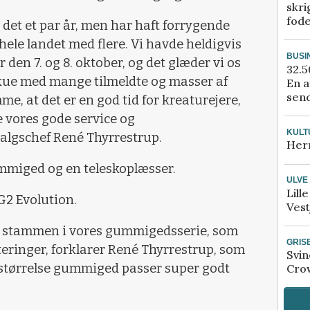
skri
fod
il det et par år, men har haft forrygende
hele landet med flere. Vi havde heldigvis
BUSI
 den 7. og 8. oktober, og det glæder vi os
32.5
rskue med mange tilmeldte og masser af
En a
send
me, at det er en god tid for kreaturejere,
 vores gode service og
KULT
salgschef René Thyrrestrup.
Her
ummiged og en teleskoplæsser.
ULVE
Lill
2 Evolution.
Vest
på stammen i vores gummigedsserie, som
GRIS
teringer, forklarer René Thyrrestrup, som
Svin
mstørrelse gummiged passer super godt
Crow