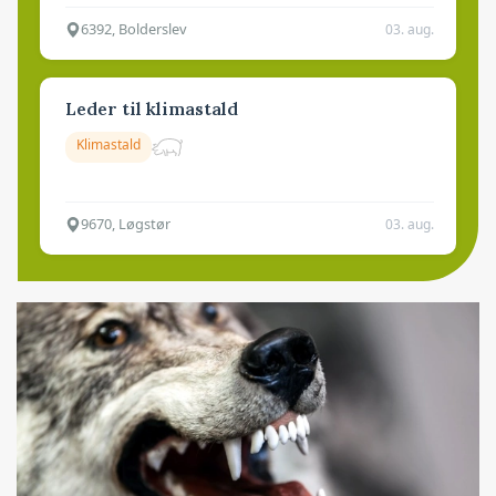
6392, Bolderslev
03. aug.
Leder til klimastald
Klimastald
9670, Løgstør
03. aug.