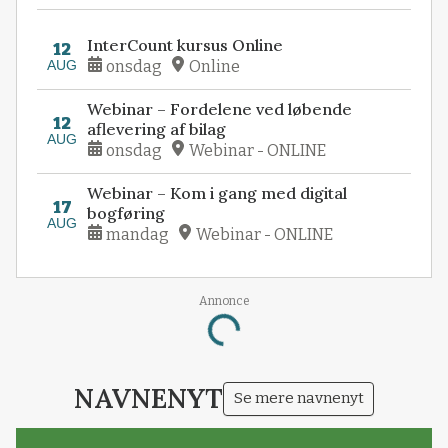
InterCount kursus Online
12
AUG
onsdag
Online
Webinar – Fordelene ved løbende
12
aflevering af bilag
AUG
onsdag
Webinar - ONLINE
Webinar – Kom i gang med digital
17
bogføring
AUG
mandag
Webinar - ONLINE
Annonce
Loading...
NAVNENYT
Se mere navnenyt