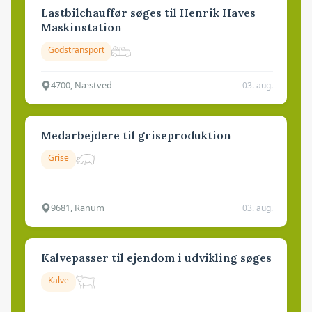
Lastbilchauffør søges til Henrik Haves
Maskinstation
Godstransport
4700, Næstved
03. aug.
Medarbejdere til griseproduktion
Grise
9681, Ranum
03. aug.
Kalvepasser til ejendom i udvikling søges
Kalve