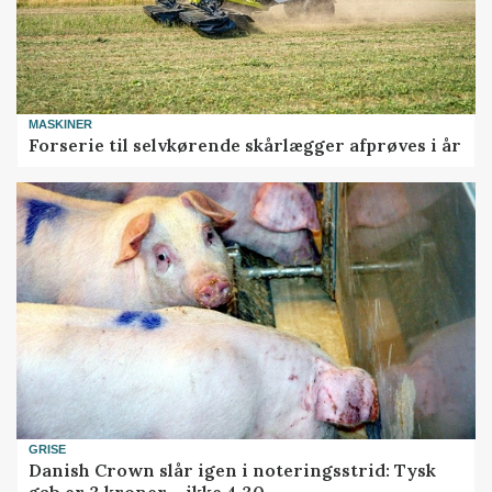
MASKINER
Forserie til selvkørende skårlægger afprøves i år
GRISE
Danish Crown slår igen i noteringsstrid: Tysk
gab er 3 kroner – ikke 4,30