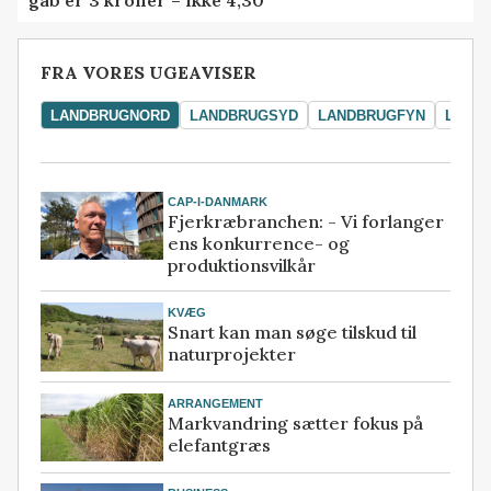
FRA VORES UGEAVISER
LANDBRUGNORD
LANDBRUGSYD
LANDBRUGFYN
LAND
CAP-I-DANMARK
Fjerkræbranchen: - Vi forlanger
ens konkurrence- og
produktionsvilkår
KVÆG
Snart kan man søge tilskud til
naturprojekter
ARRANGEMENT
Markvandring sætter fokus på
elefantgræs