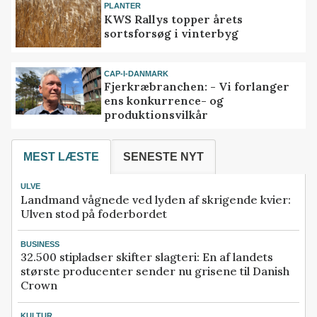
PLANTER
KWS Rallys topper årets
sortsforsøg i vinterbyg
CAP-I-DANMARK
Fjerkræbranchen: - Vi forlanger
ens konkurrence- og
produktionsvilkår
MEST LÆSTE
SENESTE NYT
ULVE
Landmand vågnede ved lyden af skrigende kvier:
Ulven stod på foderbordet
BUSINESS
32.500 stipladser skifter slagteri: En af landets
største producenter sender nu grisene til Danish
Crown
KULTUR