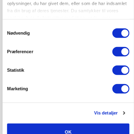
oplysninger, du har givet dem, eller som de har indsamlet
fra din brug af deres tjenester. Du samtykker til vores
cookies, hvis du fortsætter med at anvende vores
hjemmeside.
Samtykkevalg
Nødvendig
POLITIK
»Nu stopper I«: Landbrugsdebattør og
protestgruppe vil demonstrere mod ny
gødskningslov
Præferencer
Annonce
Statistik
KVÆG
Snart kan man søge tilskud til naturprojekter
Marketing
Annonce
Loading...
Vis detaljer
OK