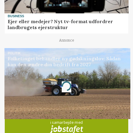
BUSINESS
Ejer eller medejer? Nyt tv-format udfordrer
landbrugets ejerstruktur
Annonce
POLITIK
Folketinget behandler ny gødskningslov: Sådan
kan den ændre din bedrift fra 2027
Annonce
Loading...
Jobs
i samarbejde med