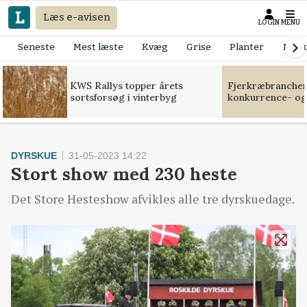
Læs e-avisen
LOGIN
MENU
Seneste
Mest læste
Kvæg
Grise
Planter
Mask
KWS Rallys topper årets
Fjerkræbranchen:
sortsforsøg i vinterbyg
konkurrence- og
DYRSKUE
31-05-2023 14:22
Stort show med 230 heste
Det Store Hesteshow afvikles alle tre dyrskuedage.