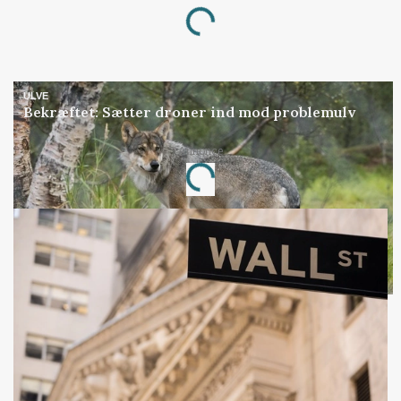
Loading...
ULVE
Bekræftet: Sætter droner ind mod problemulv
Annonce
Loading...