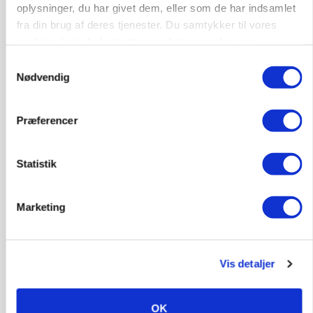
»Nu stopper I«: Landbrugsdebattør og
oplysninger, du har givet dem, eller som de har indsamlet
protestgruppe vil demonstrere mod ny
fra din brug af deres tjenester. Du samtykker til vores
gødskningslov
cookies, hvis du fortsætter med at anvende vores
hjemmeside.
Samtykkevalg
Annonce
Loading...
Nødvendig
Præferencer
Statistik
Marketing
Vis detaljer
POLITIK
Folketinget behandler ny gødskningslov: Sådan
kan den ændre din bedrift fra 2027
OK