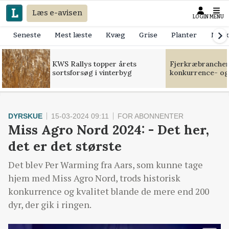
Læs e-avisen
LOGIN
MENU
Seneste
Mest læste
Kvæg
Grise
Planter
Mask
KWS Rallys topper årets
Fjerkræbranchen:
sortsforsøg i vinterbyg
konkurrence- og
DYRSKUE
15-03-2024 09:11
FOR ABONNENTER
Miss Agro Nord 2024: - Det her,
det er det største
Det blev Per Warming fra Aars, som kunne tage
hjem med Miss Agro Nord, trods historisk
konkurrence og kvalitet blande de mere end 200
dyr, der gik i ringen.