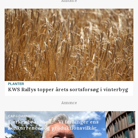
Annonce
PLANTER
KWS Rallys topper årets sortsforsøg i vinterbyg
Annonce
CAP-I-DANMARK
Fjerkræbranchen: - Vi forlanger ens
konkurrence- og produktionsvilkår