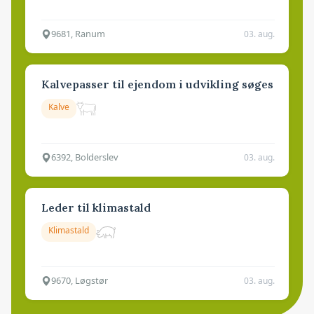
9681, Ranum
03. aug.
Kalvepasser til ejendom i udvikling søges
Kalve
6392, Bolderslev
03. aug.
Leder til klimastald
Klimastald
9670, Løgstør
03. aug.