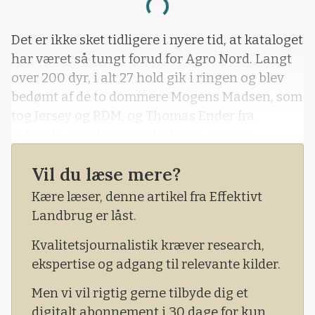
Loading...
Det er ikke sket tidligere i nyere tid, at kataloget
har været så tungt forud for Agro Nord. Langt
over 200 dyr, i alt 27 hold gik i ringen og blev
bedømt af de to dommere Mogens Madsen, som
tog Jersey og RDM, og Thomas Ender fra
Schweiz, som bedømte holstein-dyrene.
Som dagen gik, spidsede konkurrencen til.
Vil du læse mere?
Niveauet blev bare højere og højere, og til sidst
Kære læser, denne artikel fra Effektivt
stod dagens absolutte topdyr i ringen til
Landbrug er låst.
udpegning af årets Miss Agro Nord.
Kvalitetsjournalistik kræver research,
ekspertise og adgang til relevante kilder.
Men vi vil rigtig gerne tilbyde dig et
digitalt abonnement i 30 dage for kun