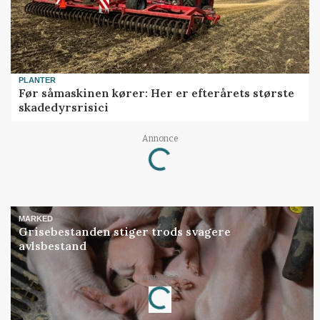
PLANTER
Før såmaskinen kører: Her er efterårets største
skadedyrsrisici
Annonce
Loading...
MARKED
Grisebestanden stiger trods svagere
avlsbestand
Annonce
Loading...