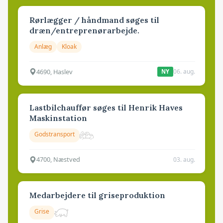
Rørlægger / håndmand søges til
dræn/entreprenørarbejde.
Anlæg
Kloak
4690, Haslev
06. aug.
NY
Lastbilchauffør søges til Henrik Haves
Maskinstation
Godstransport
4700, Næstved
03. aug.
Medarbejdere til griseproduktion
Grise