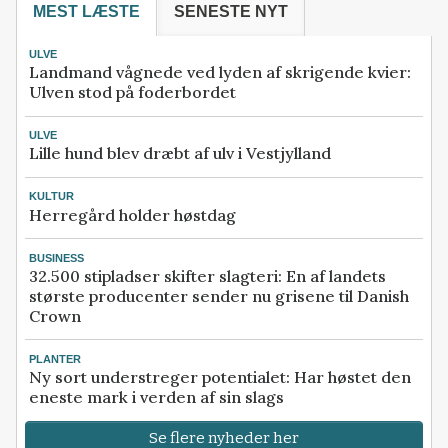
MEST LÆSTE
SENESTE NYT
ULVE
Landmand vågnede ved lyden af skrigende kvier:
Ulven stod på foderbordet
ULVE
Lille hund blev dræbt af ulv i Vestjylland
KULTUR
Herregård holder høstdag
BUSINESS
32.500 stipladser skifter slagteri: En af landets
største producenter sender nu grisene til Danish
Crown
PLANTER
Ny sort understreger potentialet: Har høstet den
eneste mark i verden af sin slags
Se flere nyheder her