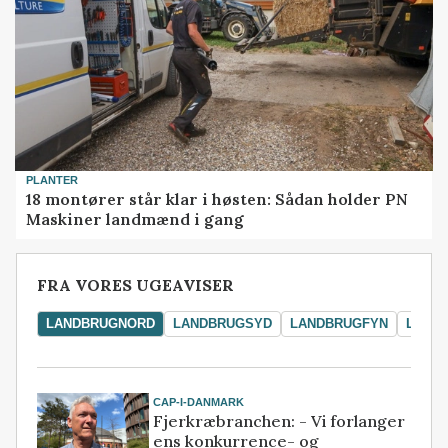
PLANTER
18 montører står klar i høsten: Sådan holder PN
Maskiner landmænd i gang
FRA VORES UGEAVISER
LANDBRUGNORD
LANDBRUGSYD
LANDBRUGFYN
LAND
CAP-I-DANMARK
Fjerkræbranchen: - Vi forlanger
ens konkurrence- og