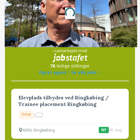
Annonce
Loading...
Jobs
i samarbejde med
76
ledige stillinger
Opret agent
Se alle jobs
Elevplads tilbydes ved Ringkøbing /
Trainee placement Ringkøbing
Grise
6950, Ringkøbing
06. aug.
NY