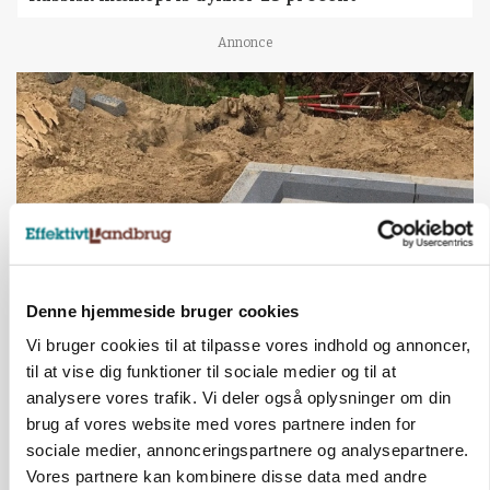
Annonce
Denne hjemmeside bruger cookies
BUSINESS
Vi bruger cookies til at tilpasse vores indhold og annoncer,
Fra mark til mur: Byggeriet kan åbne nyt
til at vise dig funktioner til sociale medier og til at
marked for biokul
analysere vores trafik. Vi deler også oplysninger om din
brug af vores website med vores partnere inden for
Annonce
sociale medier, annonceringspartnere og analysepartnere.
Vores partnere kan kombinere disse data med andre
POLITIK