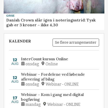
GRISE
Danish Crown slår igen i noteringsstrid: Tysk
gab er 3 kroner – ikke 4,30
KALENDER
Se flere arrangementer
InterCount kursus Online
12
AUG
onsdag
Online
Webinar – Fordelene ved løbende
12
aflevering af bilag
AUG
onsdag
Webinar - ONLINE
Webinar – Kom i gang med digital
17
bogføring
AUG
mandag
Webinar - ONLINE