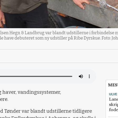
lsen Hegn & Landbrug var blandt udstillerne i forbindelse 
e have debuteret som ny udstiller på Ribe Dyrskue. Foto: J
MES
g haver, vandingssystemer,
ULVE
Lan
ere.
skri
fod
Tønder var blandt udstillerne tidligere