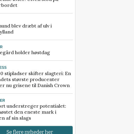
rbordet
 hund blev dræbt af ulv i
ylland
UR
egård holder høstdag
ESS
0 stipladser skifter slagteri: En
ndets største producenter
r nu grisene til Danish Crown
TER
rt understreger potentialet:
høstet den eneste mark i
n af sin slags
Se flere nyheder her