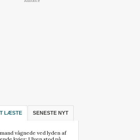
Annonce
T LÆSTE
SENESTE NYT
mand vågnede ved lyden af
ende kvier: Ulven stod på