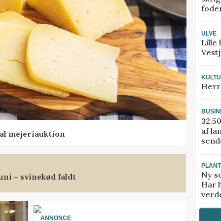
fode
ULVE
Lille
Vestj
KULT
Herr
BUSIN
32.50
af la
al mejeriauktion
sende
PLAN
Ny so
uni – svinekød faldt
Har 
verde
ANNONCE