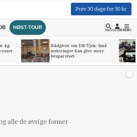
Prøv 30 dage for 30 kr.
OB
HØST-TOUR
SØG
LOGIN
MENU
r. kg
Rådgiver om DB-Tjek: Små
presser
justeringer kan give store
besparelser
g alle de øvrige former