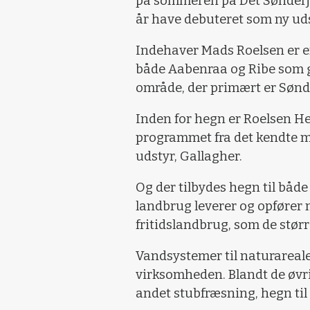
på sommeren på Det Sønderjy
år have debuteret som ny udst
Indehaver Mads Roelsen er er
både Aabenraa og Ribe som go
område, der primært er Sønde
Inden for hegn er Roelsen H
programmet fra det kendte m
udstyr, Gallagher.
Og der tilbydes hegn til båd
landbrug leverer og opfører
fritidslandbrug, som de størr
Vandsystemer til naturareale
virksomheden. Blandt de øvr
andet stubfræsning, hegn til