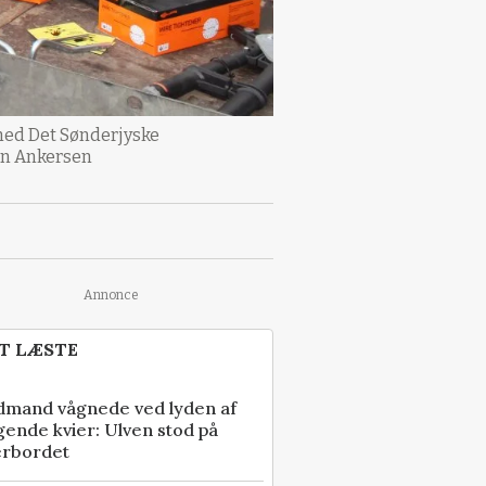
med Det Sønderjyske
ohn Ankersen
Annonce
T LÆSTE
dmand vågnede ved lyden af
gende kvier: Ulven stod på
erbordet