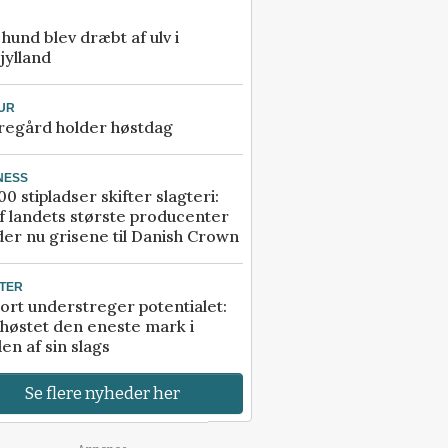
e hund blev dræbt af ulv i
jylland
UR
regård holder høstdag
NESS
00 stipladser skifter slagteri:
f landets største producenter
er nu grisene til Danish Crown
TER
ort understreger potentialet:
høstet den eneste mark i
en af sin slags
Se flere nyheder her