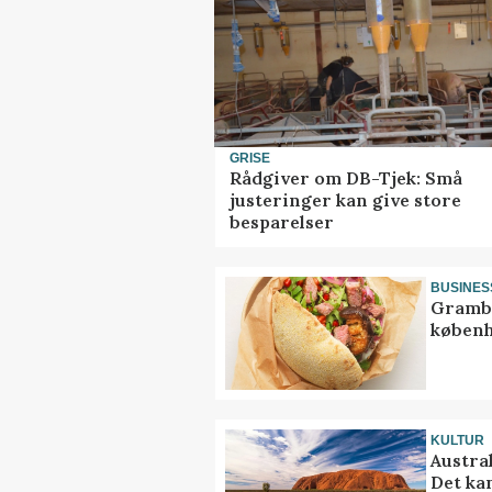
GRISE
Rådgiver om DB-Tjek: Små
justeringer kan give store
besparelser
BUSINES
Grambo
københ
KULTUR
Austra
Det ka