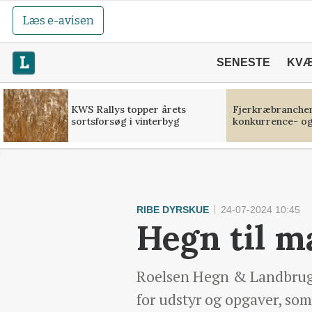
Læs e-avisen
SENESTE
KV
KWS Rallys topper årets
Fjerkræbranchen:
sortsforsøg i vinterbyg
konkurrence- og
RIBE DYRSKUE
24-07-2024 10:45
Hegn til m
Roelsen Hegn & Landbrug v
for udstyr og opgaver, so