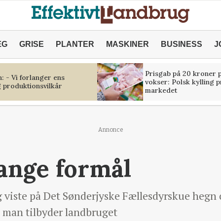
ÆG
GRISE
PLANTER
MASKINER
BUSINESS
J
Prisgab på 20 kroner p
 - Vi forlanger ens
vokser: Polsk kylling 
 produktionsvilkår
markedet
Annonce
ange formål
iste på Det Sønderjyske Fællesdyrskue hegn o
m man tilbyder landbruget