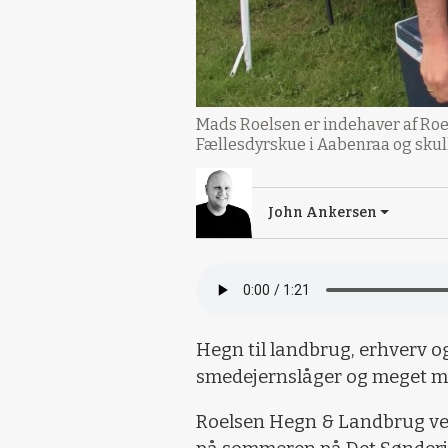
Mads Roelsen er indehaver af Roe
Fællesdyrskue i Aabenraa og skull
John Ankersen
Hegn til landbrug, erhverv o
smedejernslåger og meget m
Roelsen Hegn & Landbrug ved 