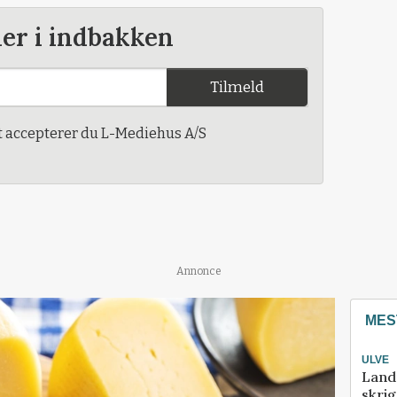
der i indbakken
Tilmeld
t accepterer du L-Mediehus A/S
Annonce
MES
ULVE
Land
skrig