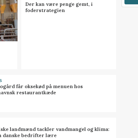
Der kan være penge gemt, i
foderstrategien
S
gård får oksekød på menuen hos
avnsk restaurantkæde
lske landmænd tackler vandmangel og klima:
n danske bedrifter lære