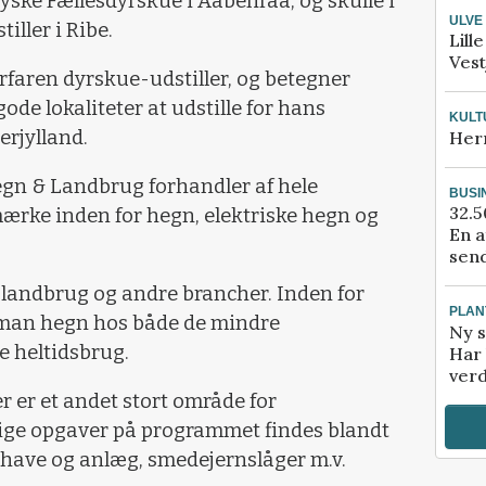
ske Fællesdyrskue i Aabenraa, og skulle i
ULVE
iller i Ribe.
Lill
Vest
faren dyrskue-udstiller, og betegner
de lokaliteter at udstille for hans
KULT
rjylland.
Her
egn & Landbrug forhandler af hele
BUSI
32.5
ærke inden for hegn, elektriske hegn og
En a
send
e landbrug og andre brancher. Inden for
PLAN
 man hegn hos både de mindre
Ny s
e heltidsbrug.
Har 
verd
r er et andet stort område for
ige opgaver på programmet findes blandt
 have og anlæg, smedejernslåger m.v.