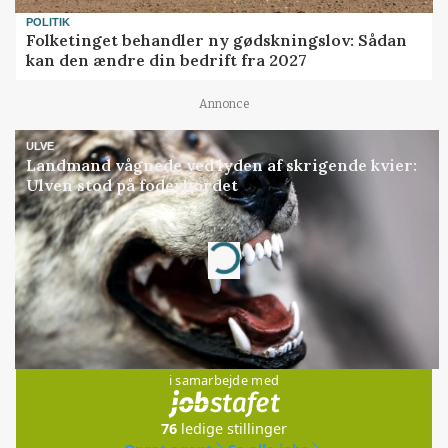
POLITIK
Folketinget behandler ny gødskningslov: Sådan
kan den ændre din bedrift fra 2027
Annonce
ULVE
Landmand vågnede ved lyden af skrigende kvier:
Ulven stod på foderbordet
Annonce
Loading...
Jobs
i samarbejde med
76
ledige stillinger