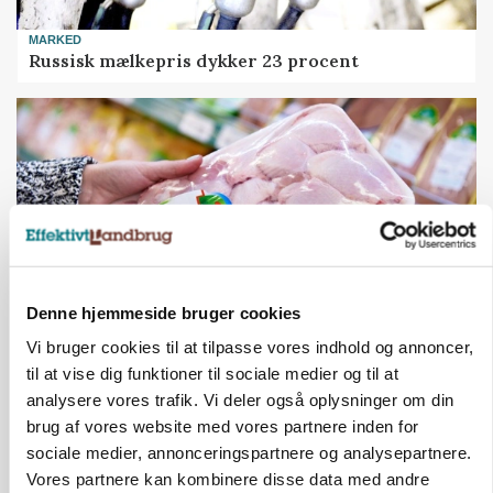
MARKED
Russisk mælkepris dykker 23 procent
Denne hjemmeside bruger cookies
Vi bruger cookies til at tilpasse vores indhold og annoncer,
MARKEDSFOKUS
til at vise dig funktioner til sociale medier og til at
Prisgab på 20 kroner pr. kg vokser: Polsk kylling
analysere vores trafik. Vi deler også oplysninger om din
presser markedet
brug af vores website med vores partnere inden for
sociale medier, annonceringspartnere og analysepartnere.
Vores partnere kan kombinere disse data med andre