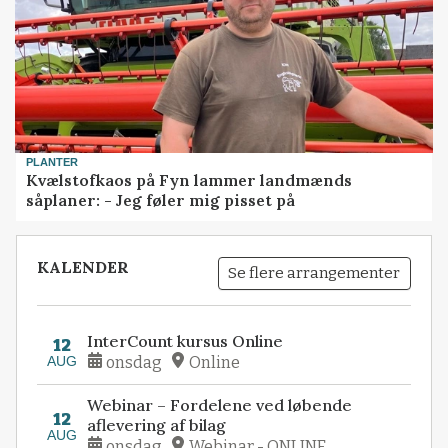
PLANTER
Kvælstofkaos på Fyn lammer landmænds
såplaner: - Jeg føler mig pisset på
KALENDER
Se flere arrangementer
InterCount kursus Online
12
AUG
onsdag
Online
Webinar – Fordelene ved løbende
12
aflevering af bilag
AUG
onsdag
Webinar - ONLINE