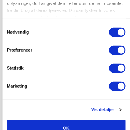
oplysninger, du har givet dem, eller som de har indsamlet
fra din brug af deres tjenester. Du samtykker til vores
cookies, hvis du fortsætter med at anvende vores
hjemmeside.
Samtykkevalg
Nødvendig
Præferencer
GRISE
Rådgiver om DB-Tjek: Små justeringer kan give
Statistik
store besparelser
Annonce
Marketing
Loading...
Vis detaljer
OK