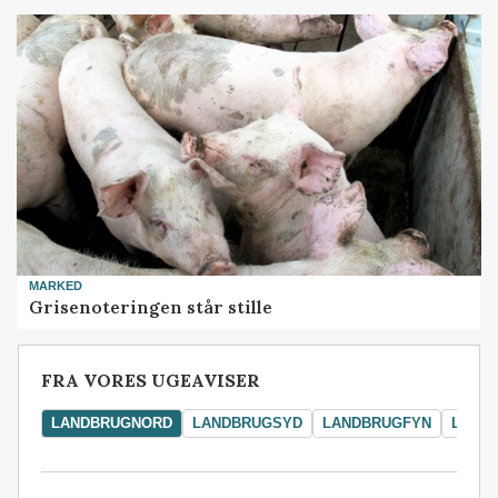
MARKED
Grisenoteringen står stille
FRA VORES UGEAVISER
LANDBRUGNORD
LANDBRUGSYD
LANDBRUGFYN
LAND