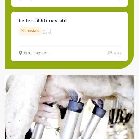
Leder til klimastald
Klimastald
9670, Løgstør
03. aug.