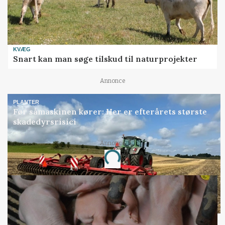
KVÆG
Snart kan man søge tilskud til naturprojekter
Annonce
PLANTER
Før såmaskinen kører: Her er efterårets største
skadedyrsrisici
Annonce
Loading...