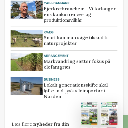
CAP-I-DANMARK
Fjerkræbranchen: - Vi forlanger
ens konkurrence- og
produktionsvilkår
KVÆG
Snart kan man søge tilskud til
naturprojekter
ARRANGEMENT
Markvandring sætter fokus på
elefantgræs
BUSINESS
Lokalt generationsskifte skal
løfte midtjysk siloimportør i
Norden
Læs flere
nyheder fra din