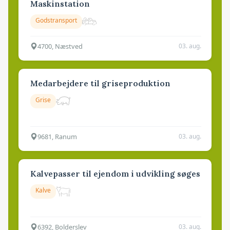
Maskinstation
Godstransport
4700, Næstved
03. aug.
Medarbejdere til griseproduktion
Grise
9681, Ranum
03. aug.
Kalvepasser til ejendom i udvikling søges
Kalve
6392, Bolderslev
03. aug.