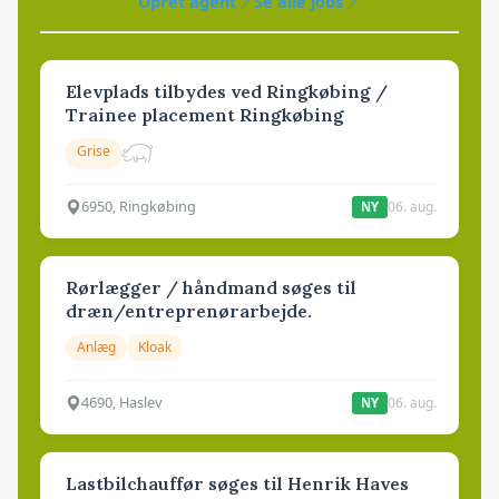
Opret agent
Se alle jobs
Elevplads tilbydes ved Ringkøbing /
Trainee placement Ringkøbing
Grise
6950, Ringkøbing
06. aug.
NY
Rørlægger / håndmand søges til
dræn/entreprenørarbejde.
Anlæg
Kloak
4690, Haslev
06. aug.
NY
Lastbilchauffør søges til Henrik Haves