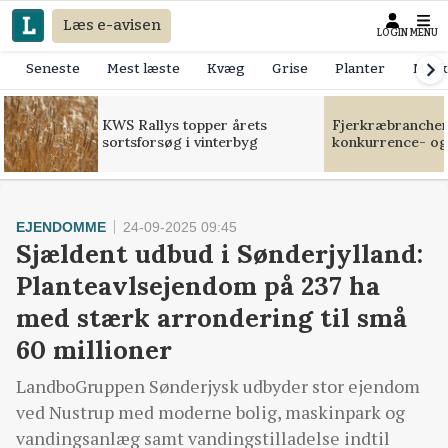
Læs e-avisen
LOGIN
MENU
Seneste
Mest læste
Kvæg
Grise
Planter
Mask
KWS Rallys topper årets
Fjerkræbranchen:
sortsforsøg i vinterbyg
konkurrence- og
EJENDOMME
24-09-2025 09:45
Sjældent udbud i Sønderjylland:
Planteavlsejendom på 237 ha
med stærk arrondering til små
60 millioner
LandboGruppen Sønderjysk udbyder stor ejendom
ved Nustrup med moderne bolig, maskinpark og
vandingsanlæg samt vandingstilladelse indtil