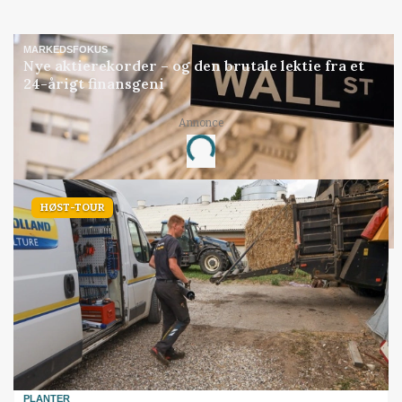
MARKEDSFOKUS
Nye aktierekorder – og den brutale lektie fra et
24-årigt finansgeni
Annonce
Loading...
HØST-TOUR
PLANTER