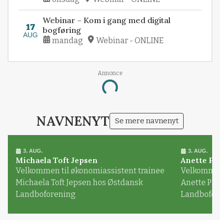
Webinar – Kom i gang med digital
17
bogføring
AUG
mandag
Webinar - ONLINE
Annonce
Loading...
NAVNENYT
Se mere navnenyt
3. AUG.
3. AUG.
Michaela Toft Jepsen
Anette Pl
Velkommen til økonomiassistent trainee
Velkommen 
Michaela Toft Jepsen hos Østdansk
Anette Pl
Landboforening
Landbofor