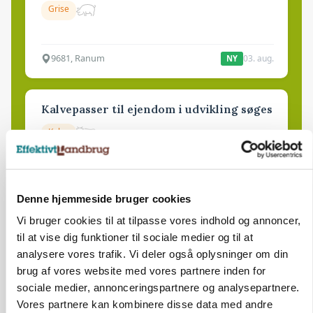
Grise
9681, Ranum
03. aug.
NY
Kalvepasser til ejendom i udvikling søges
Kalve
6392, Bolderslev
03. aug.
NY
Denne hjemmeside bruger cookies
Vi bruger cookies til at tilpasse vores indhold og annoncer,
Leder til klimastald
til at vise dig funktioner til sociale medier og til at
analysere vores trafik. Vi deler også oplysninger om din
Klimastald
brug af vores website med vores partnere inden for
sociale medier, annonceringspartnere og analysepartnere.
9670, Løgstør
Vores partnere kan kombinere disse data med andre
03. aug.
NY