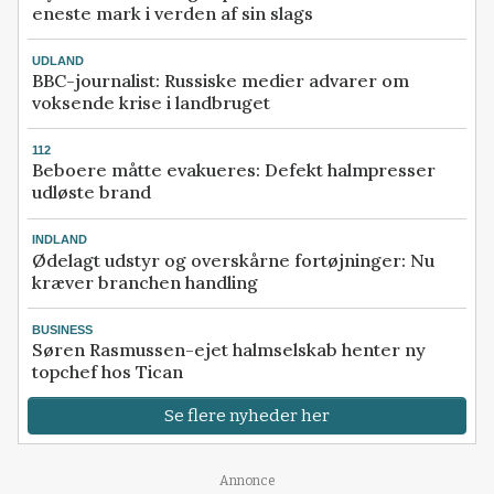
eneste mark i verden af sin slags
UDLAND
BBC-journalist: Russiske medier advarer om
voksende krise i landbruget
112
Beboere måtte evakueres: Defekt halmpresser
udløste brand
INDLAND
Ødelagt udstyr og overskårne fortøjninger: Nu
kræver branchen handling
BUSINESS
Søren Rasmussen-ejet halmselskab henter ny
topchef hos Tican
Se flere nyheder her
Annonce