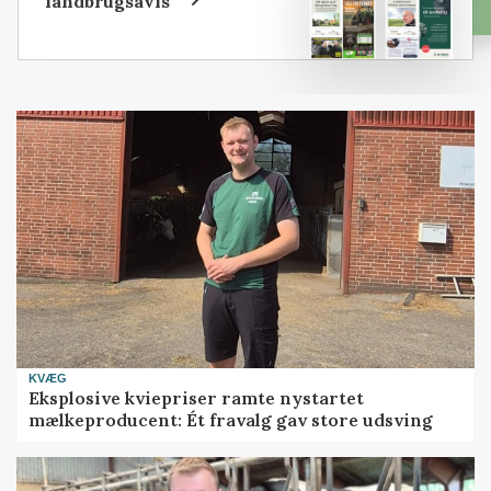
landbrugsavis
KVÆG
Eksplosive kviepriser ramte nystartet
mælkeproducent: Ét fravalg gav store udsving