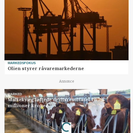
MARKEDSFOKUS
Olien styrer råvaremarkederne
Annonce
MARKED
Malkekvæg løftede driftsresultatet til 2,8
millioner kroner
Annonce
Loading...