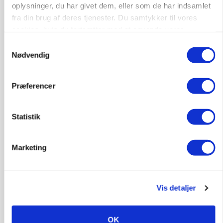
oplysninger, du har givet dem, eller som de har indsamlet
fra din brug af deres tjenester. Du samtykker til vores
Produktionsleder til nyrenoveret
cookies, hvis du fortsætter med at anvende vores
polteopformering
hjemmeside.
Samtykkevalg
Nødvendig
Avl/opformering
9670, Løgstør
03. aug.
NY
Præferencer
Statistik
Medarbejder - fodermester søges
Kalve
Grovfoder
Marketing
6270, Tønder
31. jul.
Vis detaljer
OK