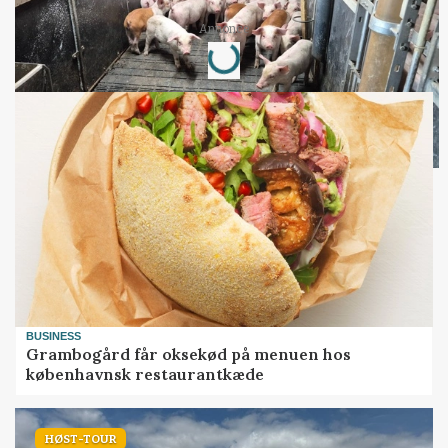
Loading...
Annonce
BUSINESS
Grambogård får oksekød på menuen hos
københavnsk restaurantkæde
HØST-TOUR