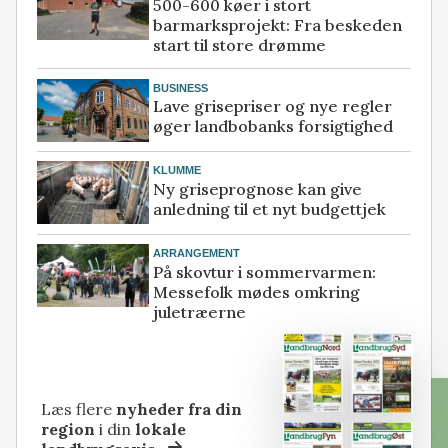
500-600 køer i stort
barmarksprojekt: Fra beskeden
start til store drømme
BUSINESS
Lave grisepriser og nye regler
øger landbobanks forsigtighed
KLUMME
Ny griseprognose kan give
anledning til et nyt budgettjek
ARRANGEMENT
På skovtur i sommervarmen:
Messefolk mødes omkring
juletræerne
Læs flere
nyheder fra din
region
i din
lokale