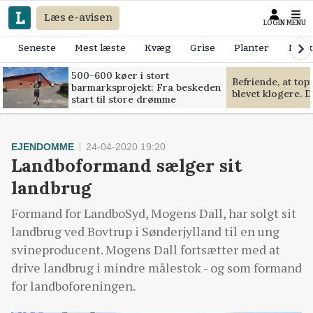
Læs e-avisen
LOGIN
MENU
Seneste
Mest læste
Kvæg
Grise
Planter
Mask
500-600 køer i stort
Befriende, at to
barmarksprojekt: Fra beskeden
blevet klogere. D
start til store drømme
EJENDOMME
24-04-2020 19:20
Landboformand sælger sit
landbrug
Formand for LandboSyd, Mogens Dall, har solgt sit
landbrug ved Bovtrup i Sønderjylland til en ung
svineproducent. Mogens Dall fortsætter med at
drive landbrug i mindre målestok - og som formand
for landboforeningen.