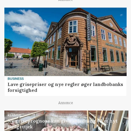
BUSINESS
Lave grisepriser og nye regler øger landbobanks
forsigtighed
Annonce
KLUMME
Ny griseprognose kan give anledning til et nyt
budgettjek