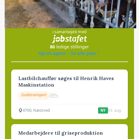
Jobs
i samarbejde med
80
ledige stillinger
Opret agent
Se alle jobs
Lastbilchauffør søges til Henrik Haves
Maskinstation
Godstransport
4700, Næstved
03. aug.
NY
Medarbejdere til griseproduktion