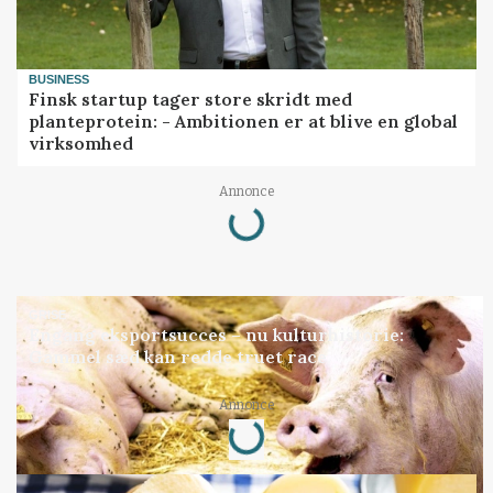
BUSINESS
Finsk startup tager store skridt med
planteprotein: - Ambitionen er at blive en global
virksomhed
Loading...
Annonce
GRISE
Engang eksportsucces – nu kulturhistorie:
Gammel sæd kan redde truet race
Loading...
Annonce