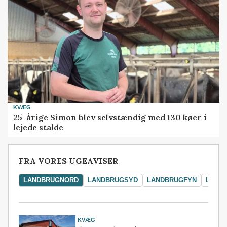
KVÆG
25-årige Simon blev selvstændig med 130 køer i
lejede stalde
FRA VORES UGEAVISER
LANDBRUGNORD
LANDBRUGSYD
LANDBRUGFYN
LAND
KVÆG