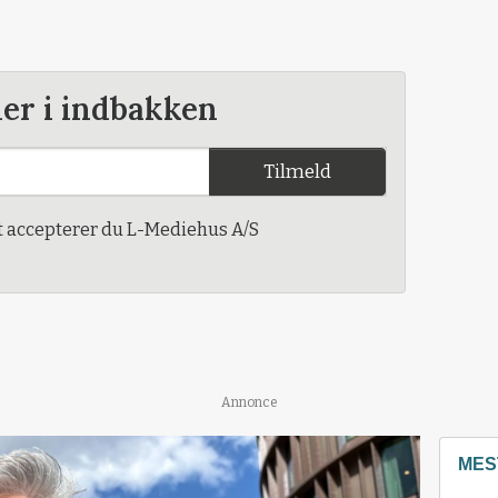
der i indbakken
Tilmeld
t accepterer du L-Mediehus A/S
Annonce
MES