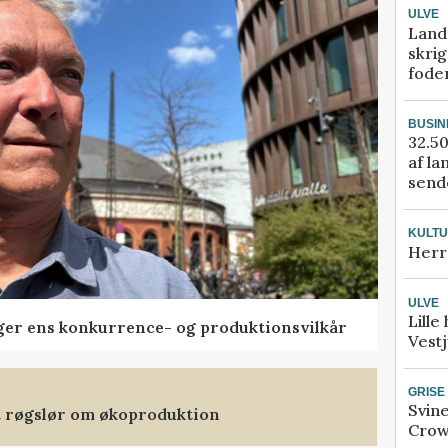
ULVE
Land
skrig
fode
BUSIN
32.50
af la
sende
KULT
Herr
ULVE
Lille
ger ens konkurrence- og produktionsvilkår
Vestj
GRISE
Svin
et røgslør om økoproduktion
Crow