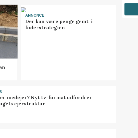
ANNONCE
Der kan være penge gemt, i
foderstrategien
kan
S
ller medejer? Nyt tv-format udfordrer
ugets ejerstruktur