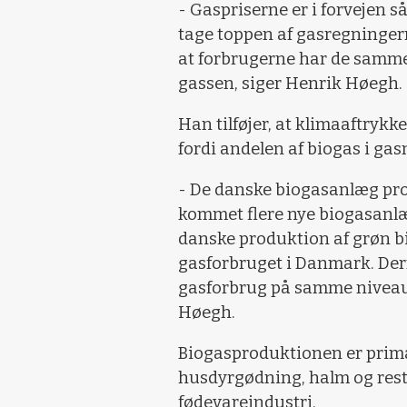
- Gaspriserne er i forvejen så
tage toppen af gasregningern
at forbrugerne har de samme 
gassen, siger Henrik Høegh.
Han tilføjer, at klimaaftrykk
fordi andelen af biogas i gasn
- De danske biogasanlæg prod
kommet flere nye biogasanlæg t
danske produktion af grøn b
gasforbruget i Danmark. Der
gasforbrug på samme niveau 
Høegh.
Biogasproduktionen er primæ
husdyrgødning, halm og rest
fødevareindustri.