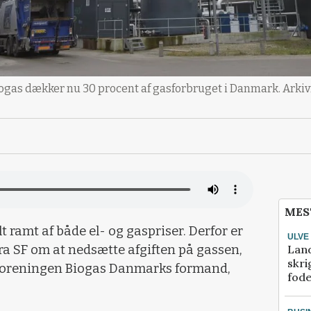
ogas dækker nu 30 procent af gasforbruget i Danmark. Arkiv
MES
 ramt af både el- og gaspriser. Derfor er
ULVE
Lan
 fra SF om at nedsætte afgiften på gassen,
skri
eforeningen Biogas Danmarks formand,
fod