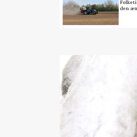
Folket
den æn