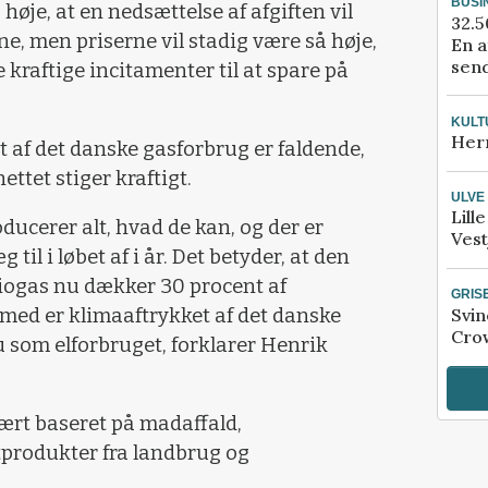
BUSI
 høje, at en nedsættelse af afgiften vil
32.5
e, men priserne vil stadig være så høje,
En a
send
kraftige incitamenter til at spare på
KULT
Her
et af det danske gasforbrug er faldende,
ettet stiger kraftigt.
ULVE
Lill
ucerer alt, hvad de kan, og der er
Vest
il i løbet af i år. Det betyder, at den
iogas nu dækker 30 procent af
GRIS
Svin
med er klimaaftrykket af det danske
Crow
som elforbruget, forklarer Henrik
rt baseret på madaffald,
produkter fra landbrug og