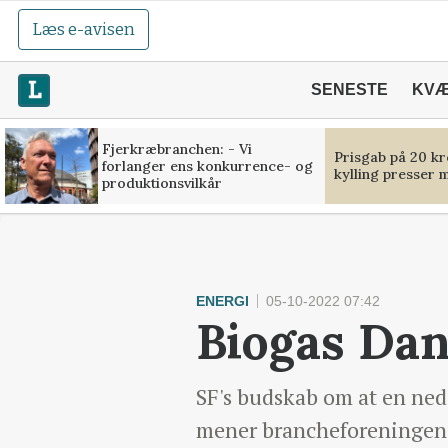
Læs e-avisen
SENESTE
KV
Fjerkræbranchen: - Vi
Prisgab på 20 kr
forlanger ens konkurrence- og
kylling presser 
produktionsvilkår
ENERGI
05-10-2022 07:42
Biogas Dan
SF's budskab om at en neds
mener brancheforeningen 