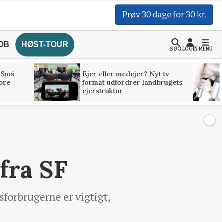
Prøv 30 dage for 30 kr.
OB
HØST-TOUR
SØG
LOGIN
MENU
 Små
Ejer eller medejer? Nyt tv-
tore
format udfordrer landbrugets
ejerstruktur
fra SF
sforbrugerne er vigtigt,