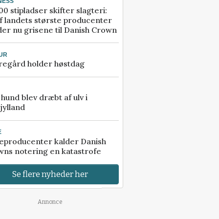
NESS
00 stipladser skifter slagteri:
f landets største producenter
er nu grisene til Danish Crown
UR
regård holder høstdag
e hund blev dræbt af ulv i
jylland
E
eproducenter kalder Danish
ns notering en katastrofe
Se flere nyheder her
Annonce