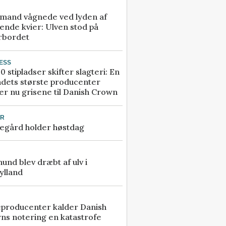
mand vågnede ved lyden af
ende kvier: Ulven stod på
rbordet
ESS
0 stipladser skifter slagteri: En
ndets største producenter
r nu grisene til Danish Crown
UR
egård holder høstdag
 hund blev dræbt af ulv i
ylland
eproducenter kalder Danish
ns notering en katastrofe