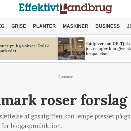
ÆG
GRISE
PLANTER
MASKINER
BUSINESS
J
Rådgiver om DB-Tjek:
oner pr. kg vokser: Polsk
justeringer kan give s
markedet
besparelser
Annonce
mark roser forslag 
ættelse af gasafgiften kan lempe presset på ga
for biogasproduktion.