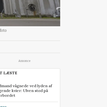
foto
Annonce
T LÆSTE
dmand vågnede ved lyden af
gende kvier: Ulven stod på
erbordet