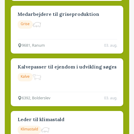
Medarbejdere til griseproduktion
Grise
9681, Ranum
03. aug.
Kalvepasser til ejendom i udvikling søges
Kalve
6392, Bolderslev
03. aug.
Leder til klimastald
Klimastald