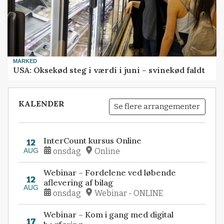
MARKED
USA: Oksekød steg i værdi i juni – svinekød faldt
KALENDER
Se flere arrangementer
InterCount kursus Online
12
AUG
onsdag
Online
Webinar – Fordelene ved løbende
12
aflevering af bilag
AUG
onsdag
Webinar - ONLINE
Webinar – Kom i gang med digital
17