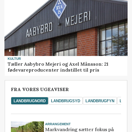
KULTUR
Tæller Aabybro Mejeri og Axel Månsson: 21
fødevareproducenter indstillet til pris
FRA VORES UGEAVISER
LANDBRUGNORD
LANDBRUGSYD
LANDBRUGFYN
LAND
ARRANGEMENT
Markvandring sætter fokus på