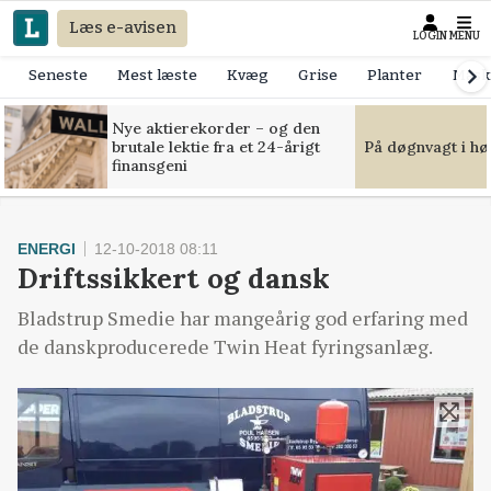
Læs e-avisen
LOGIN
MENU
Seneste
Mest læste
Kvæg
Grise
Planter
Mask
Nye aktierekorder – og den
brutale lektie fra et 24-årigt
På døgnvagt i hø
finansgeni
ENERGI
12-10-2018 08:11
Driftssikkert og dansk
Bladstrup Smedie har mangeårig god erfaring med
de danskproducerede Twin Heat fyringsanlæg.