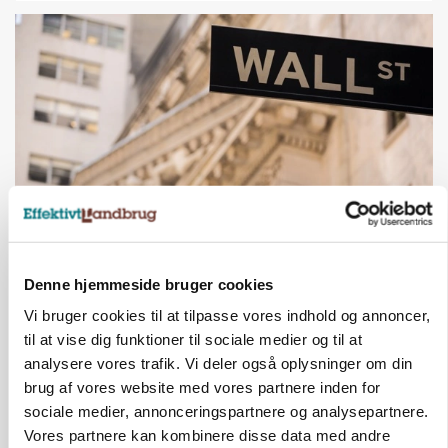
MARKEDSFOKUS
Nye aktierekorder – og den brutale lektie fra et
Denne hjemmeside bruger cookies
24-årigt finansgeni
Vi bruger cookies til at tilpasse vores indhold og annoncer,
til at vise dig funktioner til sociale medier og til at
HØST-TOUR
analysere vores trafik. Vi deler også oplysninger om din
brug af vores website med vores partnere inden for
sociale medier, annonceringspartnere og analysepartnere.
Vores partnere kan kombinere disse data med andre