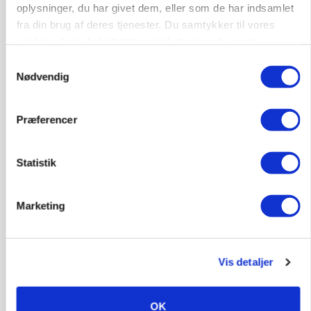
oplysninger, du har givet dem, eller som de har indsamlet
fra din brug af deres tjenester. Du samtykker til vores
cookies, hvis du fortsætter med at anvende vores
hjemmeside.
Samtykkevalg
Nødvendig
PLANTER
På døgnvagt i høsten
Præferencer
Annonce
Loading...
Statistik
Marketing
Vis detaljer
OK