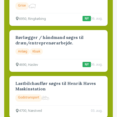
Grise
6950, Ringkøbing
06. aug.
NY
Rørlægger / håndmand søges til
dræn/entreprenørarbejde.
Anlæg
Kloak
4690, Haslev
06. aug.
NY
Lastbilchauffør søges til Henrik Haves
Maskinstation
Godstransport
4700, Næstved
03. aug.