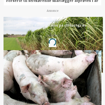
Forserie til selvkørende skårlægger afprøves i år
Annonce
ARRANGEMENT
Markvandring sætter fokus på elefantgræs
Annonce
Loading...