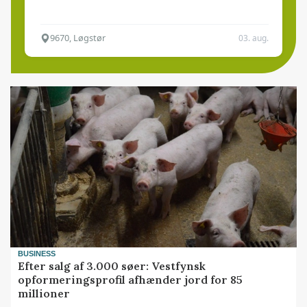
9670, Løgstør
03. aug.
BUSINESS
Efter salg af 3.000 søer: Vestfynsk
opformeringsprofil afhænder jord for 85
millioner