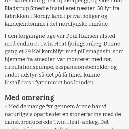
Det kører stadig helt upåklageligt, og siden har
Bladstrup Smedie installeret næsten 50 fyr fra
fabrikken i Nordjylland i privatboliger og
landejendomme i det nordfynske område.
I den forgangne uge var Poul Hansen afsted
med endnu et Twin Heat fyringsanlæg. Denne
gang et 29 kW kombifyr med pillemagasin, som
hjemme fra smedien var monteret med rør,
cirkulationspumpe, ekspansionsbeholder og
andet udstyr, så det på få timer kunne
installeres i fyrrummet hos kunden.
Med omrøring
- Med de mange fyr gennem årene har vi
naturligvis oparbejdet en stor erfaring med de
danskproducerede Twin Heat-anlæg. Det