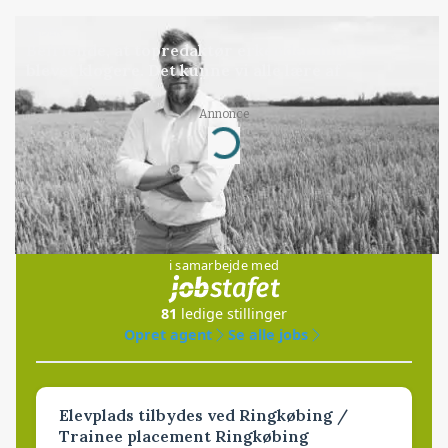
LEDER
Befriende, at topredaktør erkender, hun er
blevet klogere. Det kunne vi alle lære af
Annonce
Loading...
Jobs
i samarbejde med
81
ledige stillinger
Opret agent
Se alle jobs
Elevplads tilbydes ved Ringkøbing /
Trainee placement Ringkøbing