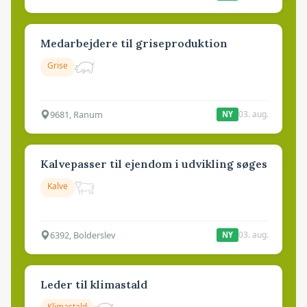
Medarbejdere til griseproduktion
Grise
9681, Ranum
03. aug.
NY
Kalvepasser til ejendom i udvikling søges
Kalve
6392, Bolderslev
03. aug.
NY
Leder til klimastald
Klimastald