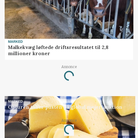
MARKED
Malkekvæg løftede driftsresultatet til 2,8
millioner kroner
Annonce
Loading...
MARKED
Opturen taber pusten på global mejeriauktion
Annonce
Loading...