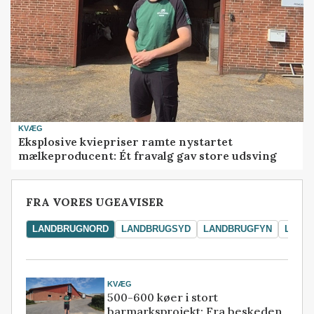
KVÆG
Eksplosive kviepriser ramte nystartet
mælkeproducent: Ét fravalg gav store udsving
FRA VORES UGEAVISER
LANDBRUGNORD
LANDBRUGSYD
LANDBRUGFYN
LAND
KVÆG
500-600 køer i stort
barmarksprojekt: Fra beskeden