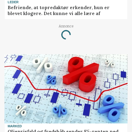
LEDER
Befriende, at topredaktør erkender, hun er
blevet klogere. Det kunne vi alle lære af
Annonce
Loading...
MARKED
Olieprisfald og fredshåb sender F5-renten ned