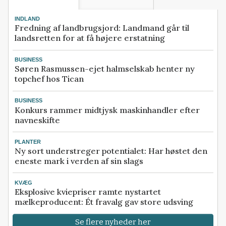
INDLAND
Fredning af landbrugsjord: Landmand går til
landsretten for at få højere erstatning
BUSINESS
Søren Rasmussen-ejet halmselskab henter ny
topchef hos Tican
BUSINESS
Konkurs rammer midtjysk maskinhandler efter
navneskifte
PLANTER
Ny sort understreger potentialet: Har høstet den
eneste mark i verden af sin slags
KVÆG
Eksplosive kviepriser ramte nystartet
mælkeproducent: Ét fravalg gav store udsving
Se flere nyheder her