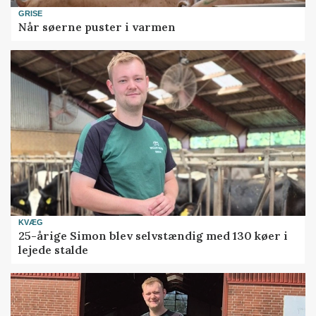
GRISE
Når søerne puster i varmen
KVÆG
25-årige Simon blev selvstændig med 130 køer i
lejede stalde