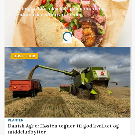
BUSINESS
Grambogård får oksekød på menuen hos
københavnsk restaurantkæde
Annonce
Loading...
HØST-TOUR
PLANTER
Danish Agro: Høsten tegner til god kvalitet og
middeludbytter