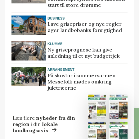
start til store drømme
BUSINESS
Lave grisepriser og nye regler
øger landbobanks forsigtighed
KLUMME
Ny griseprognose kan give
anledning til et nyt budgettjek
ARRANGEMENT
På skovtur i sommervarmen:
Messefolk mødes omkring
juletræerne
Læs flere
nyheder fra din
region
i din
lokale
landbrugsavis