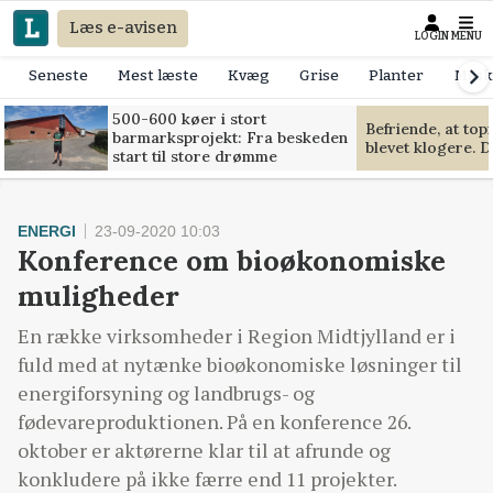
Læs e-avisen
LOGIN
MENU
Seneste
Mest læste
Kvæg
Grise
Planter
Mask
500-600 køer i stort
Befriende, at to
barmarksprojekt: Fra beskeden
blevet klogere. D
start til store drømme
ENERGI
23-09-2020 10:03
Konference om bioøkonomiske
muligheder
En række virksomheder i Region Midtjylland er i
fuld med at nytænke bioøkonomiske løsninger til
energiforsyning og landbrugs- og
fødevareproduktionen. På en konference 26.
oktober er aktørerne klar til at afrunde og
konkludere på ikke færre end 11 projekter.