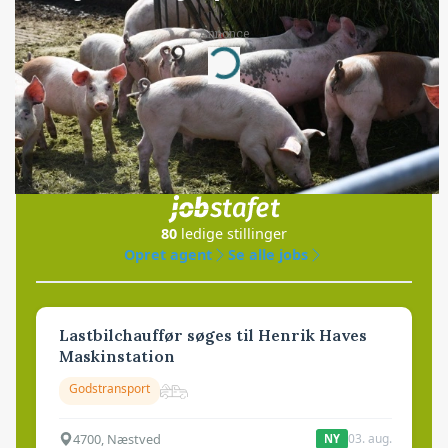
Annonce
Loading...
Jobs
i samarbejde med
80
ledige stillinger
Opret agent
Se alle jobs
Lastbilchauffør søges til Henrik Haves
Maskinstation
Godstransport
4700, Næstved
03. aug.
NY