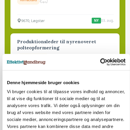
9670, Løgstør
03. aug.
NY
Produktionsleder til nyrenoveret
polteopformering
Avl/opformering
9670, Løgstør
03. aug.
NY
Denne hjemmeside bruger cookies
Vi bruger cookies til at tilpasse vores indhold og annoncer,
Medarbejder - fodermester søges
til at vise dig funktioner til sociale medier og til at
Kalve
Grovfoder
analysere vores trafik. Vi deler også oplysninger om din
brug af vores website med vores partnere inden for
sociale medier, annonceringspartnere og analysepartnere.
6270, Tønder
31. jul.
Vores partnere kan kombinere disse data med andre