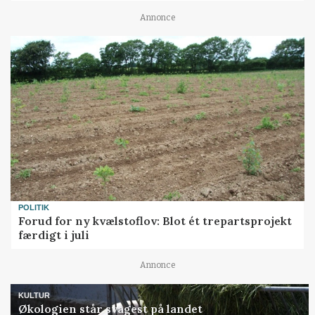
Annonce
POLITIK
Forud for ny kvælstoflov: Blot ét trepartsprojekt
færdigt i juli
Annonce
KULTUR
Økologien står svagest på landet