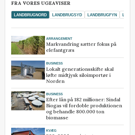
FRA VORES UGEAVISER
LANDBRUGNORD
LANDBRUGSYD
LANDBRUGFYN
LAND
ARRANGEMENT
Markvandring sætter fokus på
elefantgræs
BUSINESS
Lokalt generationsskifte skal
løfte midtjysk siloimportør i
Norden
BUSINESS
Efter lån på 182 millioner: Sindal
Biogas vil fordoble produktionen
og behandle 800.000 ton
biomasse
KVÆG