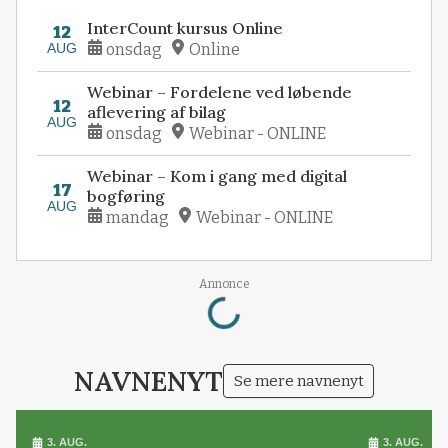
InterCount kursus Online
12
AUG
onsdag
Online
Webinar – Fordelene ved løbende
12
aflevering af bilag
AUG
onsdag
Webinar - ONLINE
Webinar – Kom i gang med digital
17
bogføring
AUG
mandag
Webinar - ONLINE
Loading...
Annonce
NAVNENYT
Se mere navnenyt
3. AUG.
3. AUG.