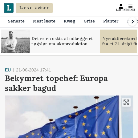
Læs e-avisen
LOGIN
MENU
Seneste
Mest læste
Kvæg
Grise
Planter
Mask
Det er en uskik at udlægge et
Nye aktierekorde
røgslør om økoproduktion
fra et 24-årigt f
EU
21-06-2024 17:41
Bekymret topchef: Europa
sakker bagud