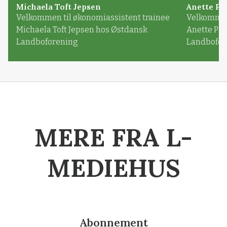
Michaela Toft Jepsen
Anette Pl
Velkommen til økonomiassistent trainee
Velkommen 
Michaela Toft Jepsen hos Østdansk
Anette Pl
Landboforening
Landbofor
MERE FRA L-
MEDIEHUS
Abonnement