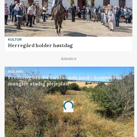
KULTUR
Herregård holder høstdag
Annonce
INDLAND
Fredning binder landmands jord – kommunen
mangler stadig plejeplan
Annonce
Loading...
Jobs