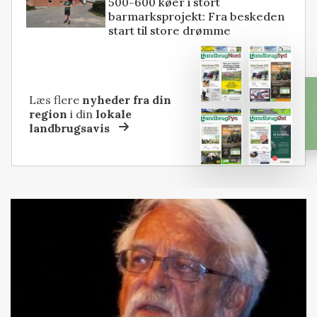
500-600 køer i stort
barmarksprojekt: Fra beskeden
start til store drømme
Læs flere
nyheder fra din
region
i din
lokale
landbrugsavis