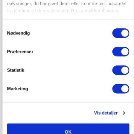
oplysninger, du har givet dem, eller som de har indsamlet
fra din brug af deres tjenester. Du samtykker til vores
cookies, hvis du fortsætter med at anvende vores
hjemmeside.
Samtykkevalg
Nødvendig
MASKINER
Præferencer
Forserie til selvkørende skårlægger afprøves i år
Annonce
Statistik
ARRANGEMENT
Markvandring sætter fokus på elefantgræs
Marketing
Loading...
Annonce
Vis detaljer
OK