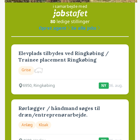
i samarbejde med
80
ledige stillinger
Opret agent
Se alle jobs
Elevplads tilbydes ved Ringkøbing /
Trainee placement Ringkøbing
Grise
6950, Ringkøbing
06. aug.
NY
Rørlægger / håndmand søges til
dræn/entreprenørarbejde.
Anlæg
Kloak