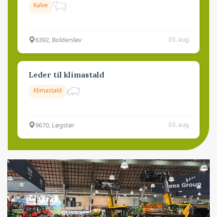
Kalve
6392, Bolderslev
03. aug.
Leder til klimastald
Klimastald
9670, Løgstør
03. aug.