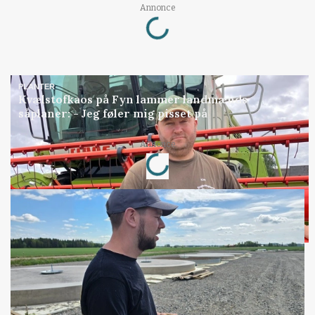
Loading...
Annonce
PLANTER
Kvælstofkaos på Fyn lammer landmænds
såplaner: - Jeg føler mig pisset på
Loading...
Annonce