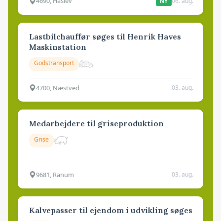
4690, Haslev
06. aug.
NY
Lastbilchauffør søges til Henrik Haves
Maskinstation
Godstransport
4700, Næstved
03. aug.
Medarbejdere til griseproduktion
Grise
9681, Ranum
03. aug.
Kalvepasser til ejendom i udvikling søges