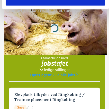
GRISE
Engang eksportsucces – nu kulturhistorie:
Gammel sæd kan redde truet race
Annonce
Loading...
Jobs
i samarbejde med
72
ledige stillinger
Opret agent
Se alle jobs
Elevplads tilbydes ved Ringkøbing /
Trainee placement Ringkøbing
Grise