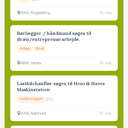
6950, Ringkøbing
06. aug.
Rørlægger / håndmand søges til
dræn/entreprenørarbejde.
Anlæg
Kloak
4690, Haslev
06. aug.
Lastbilchauffør søges til Henrik Haves
Maskinstation
Godstransport
4700, Næstved
03. aug.