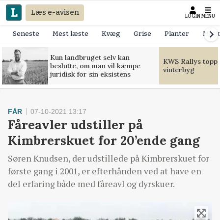
Læs e-avisen
LOGIN
MENU
Seneste
Mest læste
Kvæg
Grise
Planter
Mask
Kun landbruget selv kan
KWS Rallys toppe
beslutte, om man vil kæmpe
vinterbyg
juridisk for sin eksistens
FÅR
07-10-2021 13:17
Fåreavler udstiller på
Kimbrerskuet for 20’ende gang
Søren Knudsen, der udstillede på Kimbrerskuet for
første gang i 2001, er efterhånden ved at have en
del erfaring både med fåreavl og dyrskuer.