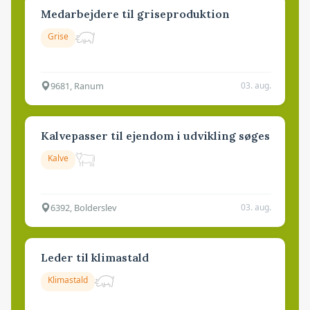
Medarbejdere til griseproduktion
Grise
9681, Ranum
03. aug.
Kalvepasser til ejendom i udvikling søges
Kalve
6392, Bolderslev
03. aug.
Leder til klimastald
Klimastald