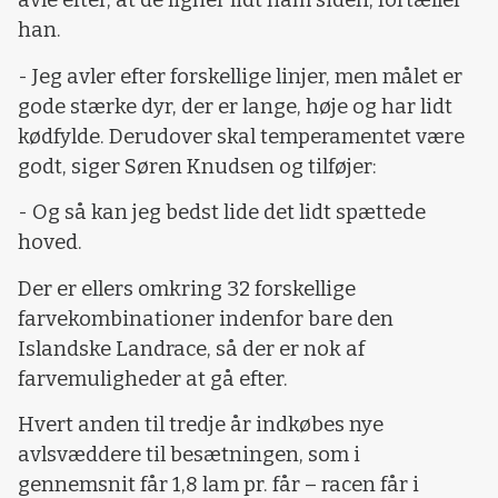
avle efter, at de ligner lidt ham siden, fortæller
han.
- Jeg avler efter forskellige linjer, men målet er
gode stærke dyr, der er lange, høje og har lidt
kødfylde. Derudover skal temperamentet være
godt, siger Søren Knudsen og tilføjer:
- Og så kan jeg bedst lide det lidt spættede
hoved.
Der er ellers omkring 32 forskellige
farvekombinationer indenfor bare den
Islandske Landrace, så der er nok af
farvemuligheder at gå efter.
Hvert anden til tredje år indkøbes nye
avlsvæddere til besætningen, som i
gennemsnit får 1,8 lam pr. får – racen får i