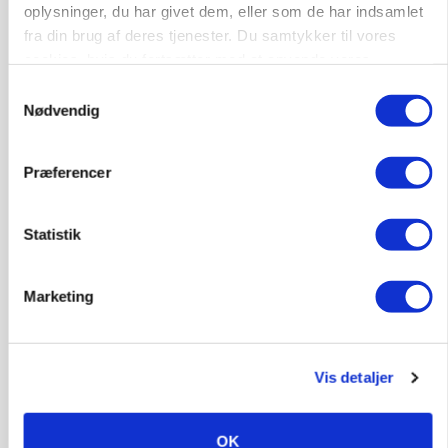
oplysninger, du har givet dem, eller som de har indsamlet
klima: Det kan danske bedrifter lære
fra din brug af deres tjenester. Du samtykker til vores
Annonce
cookies, hvis du fortsætter med at anvende vores
hjemmeside.
Samtykkevalg
Nødvendig
Præferencer
Statistik
Marketing
BUSINESS
Ny HR-chef skal koble kultur og forretning i
Seges Innovation
Vis detaljer
Annonce
OK