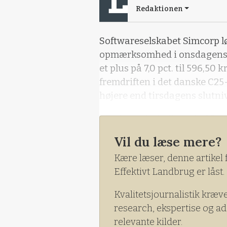
Redaktionen
Softwareselskabet Simcorp l
opmærksomhed i onsdagens a
et plus på 7,0 pct. til 596,50 
fremdriften i det danske C25-i
højere end tirsdagens slutni
- De kom rigtig fint ud af fje
senioraktiehandler i Sydban
Vil du læse mere?
højdespringer.
Kære læser, denne artikel 
Simcorp havde i
Effektivt Landbrug er låst.
Kvalitetsjournalistik kræv
research, ekspertise og ad
relevante kilder.