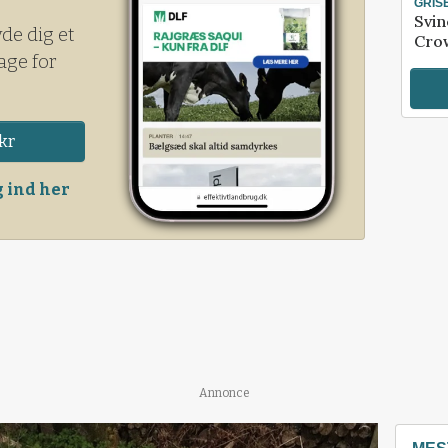
GRIS
Svin
yde dig et
Crow
age for
kr
 ind her
Annonce