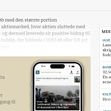
øb med den største portion
ktiemarked, hvor aktien sluttede med
MES
kr. og dermed leverede sit positive bidrag til
ndeks, der lukkede i 1092,48 eller 0,8 pct.
ULVE
Lan
veau.
skri
fod
rde kvartal, konstaterer
k Christian Thatje om onsdagens
BUSI
32.5
En a
fra
send
er
KULT
Her
gang til