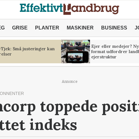
ÆG
GRISE
PLANTER
MASKINER
BUSINESS
J
Ejer eller medejer? Ny
Tjek: Små justeringer kan
format udfordrer land
relser
ejerstruktur
Annonce
BONNENTER
mcorp toppede posit
tet indeks