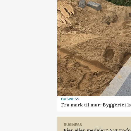
BUSINESS
Fra mark til mur: Byggeriet 
BUSINESS
Ejer eller medejer? Nyt tv-