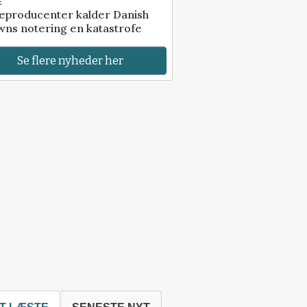
E
eproducenter kalder Danish
ns notering en katastrofe
Se flere nyheder her