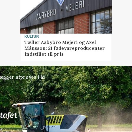
KULTUR
Tæller Aabybro Mejeri og Axel
Månsson: 21 fødevareproducenter
indstillet til pris
lægger afprøves i år
Annonce
77
ledige stillinger