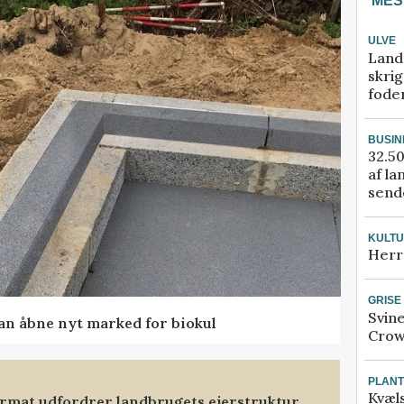
MES
ULVE
Land
skrig
fode
BUSIN
32.50
af la
sende
KULT
Herr
GRISE
Svin
kan åbne nyt marked for biokul
Crow
PLAN
Kvæl
format udfordrer landbrugets ejerstruktur