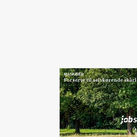
MASKINER
Forserie til selvkørende skår
Jobs
i samarbejde med