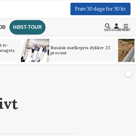
Prøv 30 dage for 30 kr.
OB
HØST-TOUR
SØG
LOGIN
MENU
t tv-
Russisk mælkepris dykker 23
brugets
procent
ivt