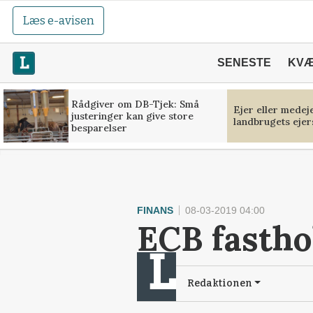
Læs e-avisen
SENESTE
KV
Rådgiver om DB-Tjek: Små
Ejer eller medej
justeringer kan give store
landbrugets ejer
besparelser
FINANS
08-03-2019 04:00
ECB fastho
Redaktionen