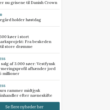
r nu grisene til Danish Crown
UR
egård holder høstdag
00 køer i stort
arksprojekt: Fra beskeden
 til store drømme
ESS
 salg af 3.000 søer: Vestfynsk
rmeringsprofil afhænder jord
5 millioner
ESS
urs rammer midtjysk
inhandler efter navneskifte
Se flere nyheder her