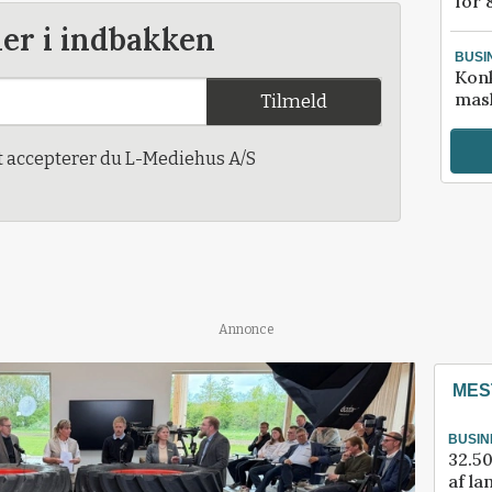
for 
der i indbakken
BUSI
Kon
mask
Tilmeld
t accepterer du L-Mediehus A/S
Annonce
MES
BUSIN
32.50
af la