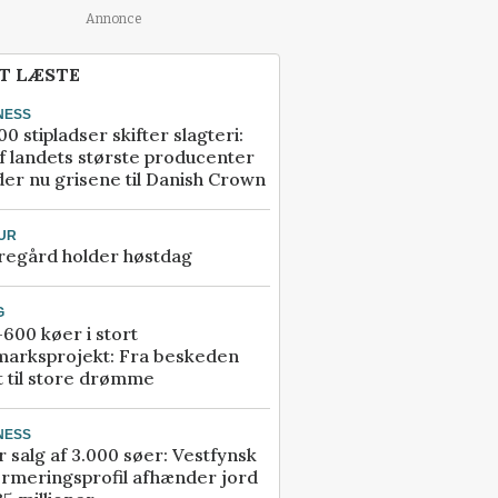
Annonce
T LÆSTE
NESS
00 stipladser skifter slagteri:
f landets største producenter
er nu grisene til Danish Crown
UR
regård holder høstdag
G
600 køer i stort
marksprojekt: Fra beskeden
t til store drømme
NESS
r salg af 3.000 søer: Vestfynsk
rmeringsprofil afhænder jord