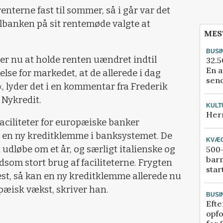
renterne fast til sommer, så i går var det
albanken på sit rentemøde valgte at
MES
BUSI
r nu at holde renten uændret indtil
32.5
En a
else for markedet, at de allerede i dag
send
 lyder det i en kommentar fra Frederik
 Nykredit.
KULT
Her
aciliteter for europæiske banker
e en ny kreditklemme i banksystemet. De
KVÆ
udløbe om et år, og særligt italienske og
500-
bar
som stort brug af faciliteterne. Frygten
star
est, så kan en ny kreditklemme allerede nu
isk vækst, skriver han.
BUSI
Efte
opfo