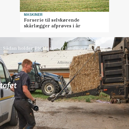
MASKINER
Forserie til selvkørende
skårlægger afprøves i år
en: Sådan holder PN Maskiner landmænd i gang
Annonce
77
ledige stillinger
ngkøbing / Trainee
Rørlægger / håndmand s
dræn/entreprenørarbe
Anlæg
Kloak