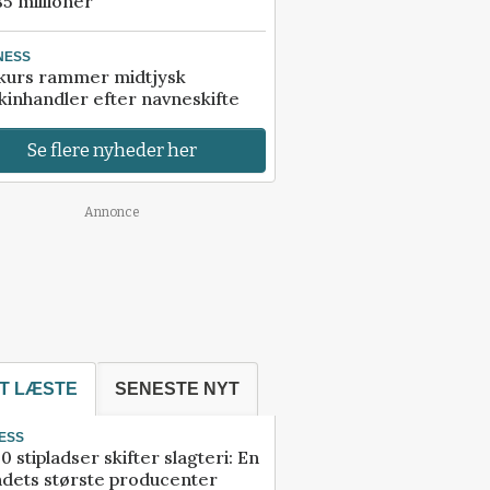
85 millioner
NESS
kurs rammer midtjysk
inhandler efter navneskifte
Se flere nyheder her
Annonce
T LÆSTE
SENESTE NYT
ESS
0 stipladser skifter slagteri: En
ndets største producenter