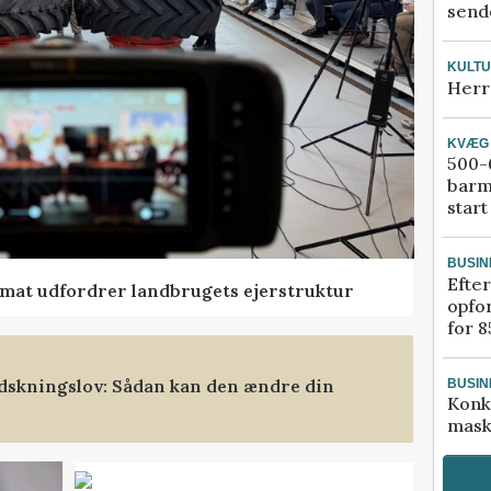
sende
KULT
Herr
KVÆG
500-6
barm
start
BUSIN
Efter
ormat udfordrer landbrugets ejerstruktur
opfo
for 8
dskningslov: Sådan kan den ændre din
BUSIN
Konk
mask