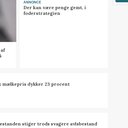
ANNONCE
Der kan være penge gemt, i
foderstrategien
af
å
k mælkepris dykker 23 procent
estanden stiger trods svagere avlsbestand