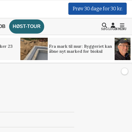
Prøv 30 dage for 30 kr.
OB
HØST-TOUR
SØG
LOGIN
MENU
ker 23
Fra mark til mur: Byggeriet kan
åbne nyt marked for biokul