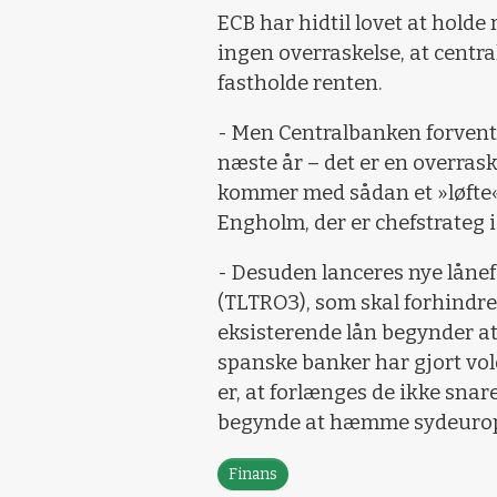
ECB har hidtil lovet at holde 
ingen overraskelse, at centr
fastholde renten.
- Men Centralbanken forvente
næste år – det er en overrask
kommer med sådan et »løfte«,
Engholm, der er chefstrateg i
- Desuden lanceres nye lånef
(TLTRO3), som skal forhindr
eksisterende lån begynder at 
spanske banker har gjort vold
er, at forlænges de ikke snar
begynde at hæmme sydeuropæ
Finans