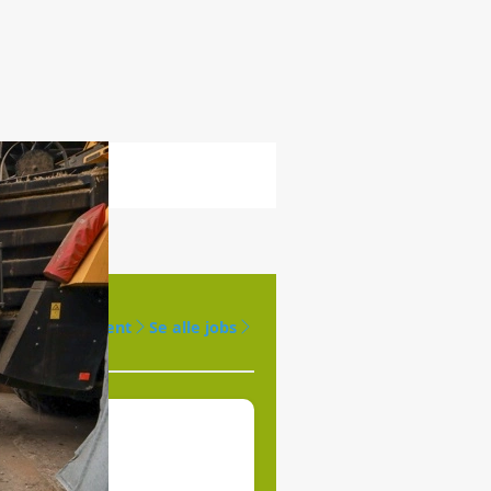
Opret agent
Se alle jobs
øges til
jde.