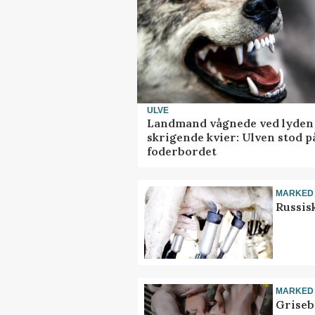
ULVE
Landmand vågnede ved lyden 
skrigende kvier: Ulven stod p
foderbordet
MARKED
Russis
MARKED
Griseb