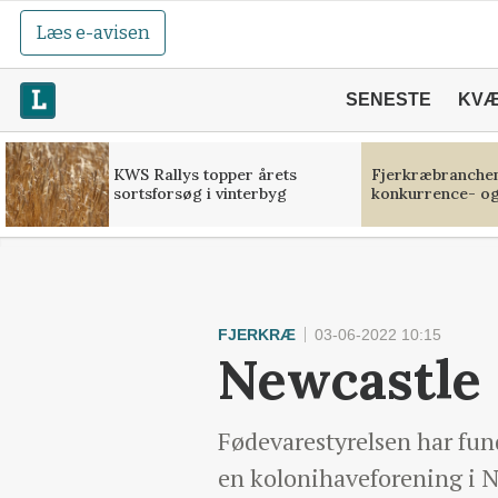
Læs e-avisen
SENESTE
KV
KWS Rallys topper årets
Fjerkræbranchen:
sortsforsøg i vinterbyg
konkurrence- og
FJERKRÆ
03-06-2022 10:15
Newcastle 
Fødevarestyrelsen har fun
en kolonihaveforening i 