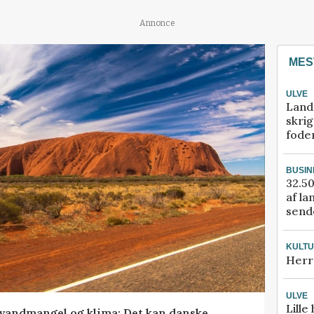
Annonce
MES
ULVE
Land
skrig
fode
BUSIN
32.50
af la
sende
KULT
Herr
ULVE
Lille
vandmangel og klima: Det kan danske