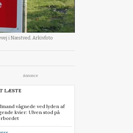
ej i Næstved. Arkivfoto
Annonce
T LÆSTE
dmand vågnede ved lyden af
gende kvier: Ulven stod på
erbordet