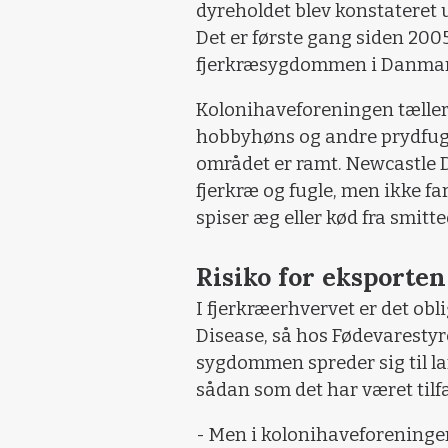
dyreholdet blev konstateret
Det er første gang siden 200
fjerkræsygdommen i Danmar
Kolonihaveforeningen tæller
hobbyhøns og andre prydfugl
området er ramt. Newcastle Di
fjerkræ og fugle, men ikke fa
spiser æg eller kød fra smitte
Risiko for eksporten
I fjerkræerhvervet er det ob
Disease, så hos Fødevarestyr
sygdommen spreder sig til l
sådan som det har været tilf
- Men i kolonihaveforeningen 