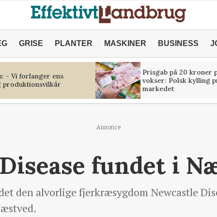
ÆG
GRISE
PLANTER
MASKINER
BUSINESS
J
Prisgab på 20 kroner p
 - Vi forlanger ens
vokser: Polsk kylling 
 produktionsvilkår
markedet
Annonce
Disease fundet i N
det den alvorlige fjerkræsygdom Newcastle Dise
Næstved.