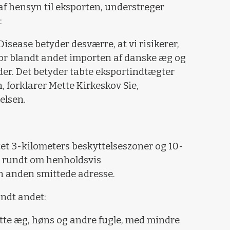
af hensyn til eksporten, understreger
:
sease betyder desværre, at vi risikerer,
for blandt andet importen af danske æg og
er. Det betyder tabte eksportindtægter
n, forklarer Mette Kirkeskov Sie,
elsen.
et 3-kilometers beskyttelseszoner og 10-
r rundt om henholdsvis
 anden smittede adresse.
ndt andet:
lytte æg, høns og andre fugle, med mindre