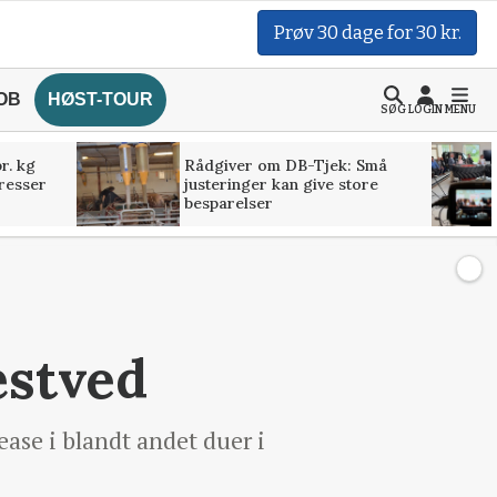
Prøv 30 dage for 30 kr.
OB
HØST-TOUR
SØG
LOGIN
MENU
r. kg
Rådgiver om DB-Tjek: Små
presser
justeringer kan give store
besparelser
æstved
ase i blandt andet duer i