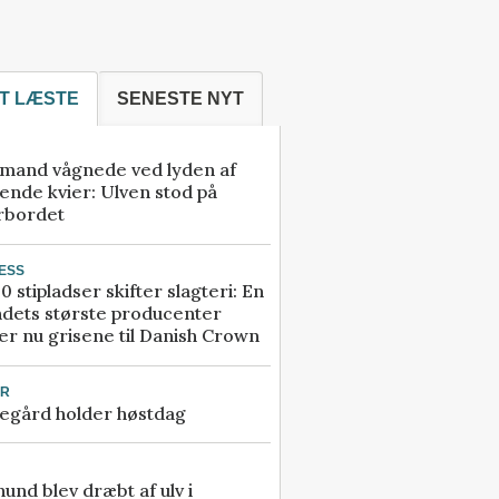
T LÆSTE
SENESTE NYT
mand vågnede ved lyden af
ende kvier: Ulven stod på
rbordet
ESS
0 stipladser skifter slagteri: En
ndets største producenter
r nu grisene til Danish Crown
UR
egård holder høstdag
 hund blev dræbt af ulv i