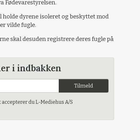
fra Fødevarestyrelsen.
al holde dyrene isoleret og beskyttet mod
r vilde fugle.
rne skal desuden registrere deres fugle på
der i indbakken
Tilmeld
t accepterer du L-Mediehus A/S