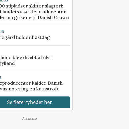
NESS
00 stipladser skifter slagteri:
f landets største producenter
er nu grisene til Danish Crown
UR
regård holder høstdag
e hund blev dræbt af ulv i
jylland
E
eproducenter kalder Danish
ns notering en katastrofe
Se flere nyheder her
Annonce