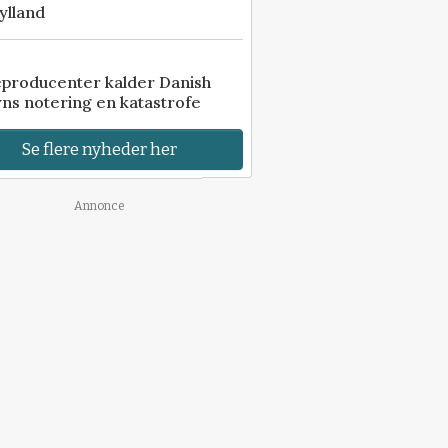
ylland
eproducenter kalder Danish
ns notering en katastrofe
Se flere nyheder her
Annonce