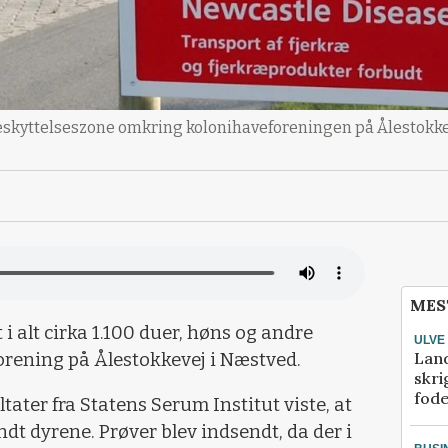
eskyttelseszone omkring kolonihaveforeningen på Ålestokkev
MES
 i alt cirka 1.100 duer, høns og andre
ULVE
Lan
orening på Ålestokkevej i Næstved.
skri
fod
ltater fra Statens Serum Institut viste, at
dt dyrene. Prøver blev indsendt, da der i