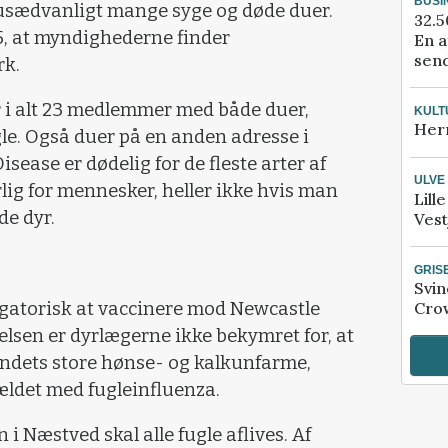
BUSI
 usædvanligt mange syge og døde duer.
32.5
5, at myndighederne finder
En a
send
k.
 i alt 23 medlemmer med både duer,
KULT
Her
e. Også duer på en anden adresse i
sease er dødelig for de fleste arter af
ULVE
rlig for mennesker, heller ikke hvis man
Lill
de dyr.
Vest
GRIS
Svin
ligatorisk at vaccinere mod Newcastle
Crow
elsen er dyrlægerne ikke bekymret for, at
andets store hønse- og kalkunfarme,
ældet med fugleinfluenza.
i Næstved skal alle fugle aflives. Af