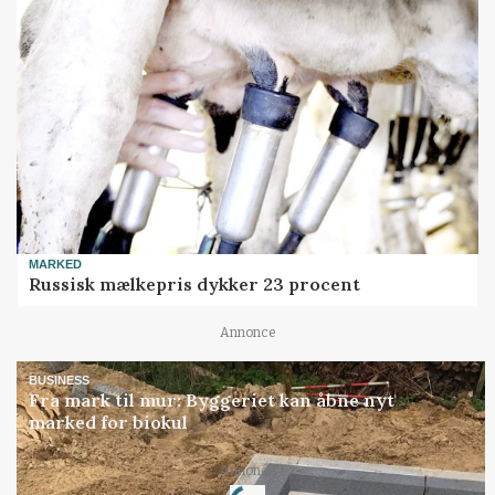
MARKED
Russisk mælkepris dykker 23 procent
Annonce
BUSINESS
Fra mark til mur: Byggeriet kan åbne nyt
marked for biokul
Loading...
Annonce