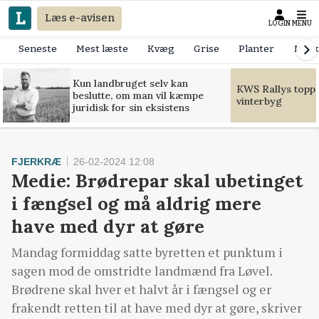
Læs e-avisen
LOGIN
MENU
Seneste
Mest læste
Kvæg
Grise
Planter
Mask
Kun landbruget selv kan
KWS Rallys toppe
beslutte, om man vil kæmpe
vinterbyg
juridisk for sin eksistens
FJERKRÆ
26-02-2024 12:08
Medie: Brødrepar skal ubetinget
i fængsel og må aldrig mere
have med dyr at gøre
Mandag formiddag satte byretten et punktum i
sagen mod de omstridte landmænd fra Løvel.
Brødrene skal hver et halvt år i fængsel og er
frakendt retten til at have med dyr at gøre, skriver