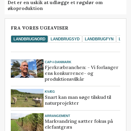
Det er en uskik at udlægge et røgslør om
økoproduktion
FRA VORES UGEAVISER
LANDBRUGNORD
LANDBRUGSYD
LANDBRUGFYN
LAND
CAP-I-DANMARK
Fjerkræbranchen: - Vi forlanger
ens konkurrence- og
produktionsvilkår
KVÆG
Snart kan man søge tilskud til
naturprojekter
ARRANGEMENT
Markvandring sætter fokus på
elefantgræs