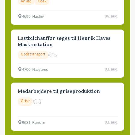
Anlæg
Kloak
4690, Haslev
06. aug.
Lastbilchauffør søges til Henrik Haves
Maskinstation
Godstransport
4700, Næstved
03. aug.
Medarbejdere til griseproduktion
Grise
9681, Ranum
03. aug.