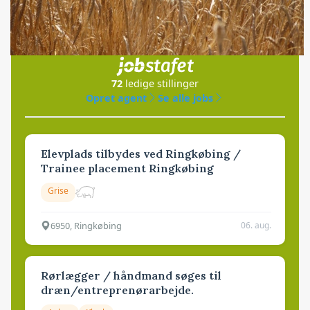
Jobs
i samarbejde med
72
ledige stillinger
Opret agent
Se alle jobs
Elevplads tilbydes ved Ringkøbing /
Trainee placement Ringkøbing
Grise
6950, Ringkøbing
06. aug.
Rørlægger / håndmand søges til
dræn/entreprenørarbejde.