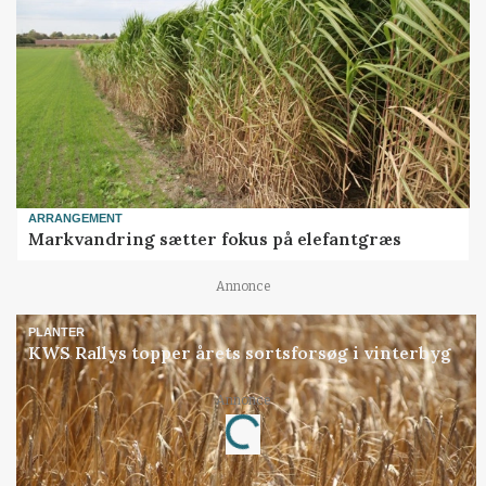
ARRANGEMENT
Markvandring sætter fokus på elefantgræs
Annonce
PLANTER
KWS Rallys topper årets sortsforsøg i vinterbyg
Annonce
Loading...