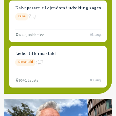
Kalvepasser til ejendom i udvikling søges
Kalve
6392, Bolderslev
03. aug.
Leder til klimastald
Klimastald
9670, Løgstør
03. aug.