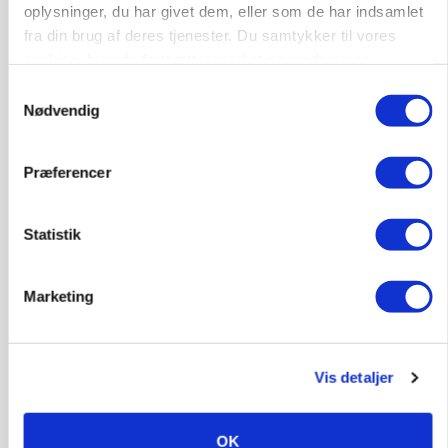
oplysninger, du har givet dem, eller som de har indsamlet
fra din brug af deres tjenester. Du samtykker til vores
LEDER
cookies, hvis du fortsætter med at anvende vores
Kun landbruget selv kan beslutte, om man vil
kæmpe juridisk for sin eksistens
hjemmeside.
Samtykkevalg
Nødvendig
Præferencer
Statistik
Marketing
MARKEDSFOKUS
Vis detaljer
Prisgab på 20 kroner pr. kg vokser: Polsk kylling
presser markedet
OK
Annonce