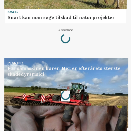
KVÆG
Snart kan man søge tilskud til naturprojekter
Loading...
Annonce
PLANTER
Før såmaskinen kører: Her er efterårets største
skadedyrsrisici
Loading...
Annonce