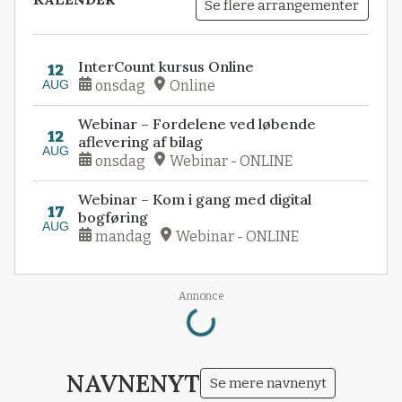
Se flere arrangementer
InterCount kursus Online
12
AUG
onsdag
Online
Webinar – Fordelene ved løbende
12
aflevering af bilag
AUG
onsdag
Webinar - ONLINE
Webinar – Kom i gang med digital
17
bogføring
AUG
mandag
Webinar - ONLINE
Loading...
Annonce
NAVNENYT
Se mere navnenyt