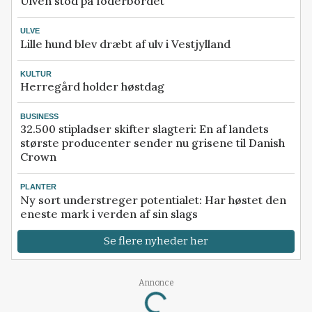
Ulven stod på foderbordet
ULVE
Lille hund blev dræbt af ulv i Vestjylland
KULTUR
Herregård holder høstdag
BUSINESS
32.500 stipladser skifter slagteri: En af landets
største producenter sender nu grisene til Danish
Crown
PLANTER
Ny sort understreger potentialet: Har høstet den
eneste mark i verden af sin slags
Se flere nyheder her
Annonce
Loading...