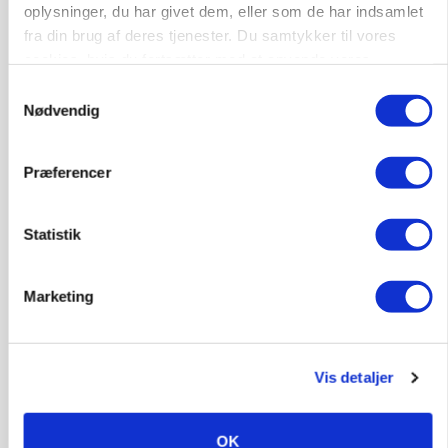
9681, Ranum
03. aug.
oplysninger, du har givet dem, eller som de har indsamlet
fra din brug af deres tjenester. Du samtykker til vores
cookies, hvis du fortsætter med at anvende vores
Kalvepasser til ejendom i udvikling søges
hjemmeside.
Samtykkevalg
Nødvendig
Kalve
Præferencer
6392, Bolderslev
03. aug.
Statistik
Leder til klimastald
Klimastald
Marketing
9670, Løgstør
03. aug.
Vis detaljer
OK