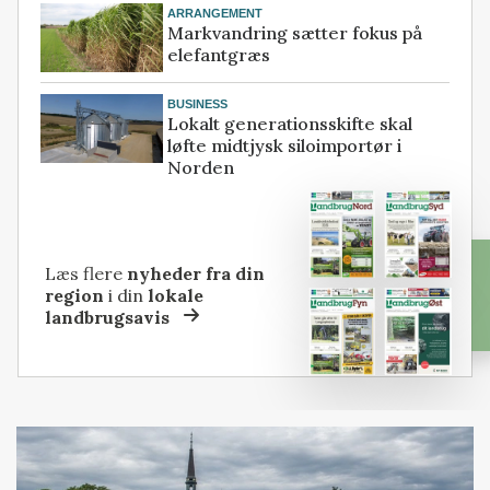
ARRANGEMENT
Markvandring sætter fokus på
elefantgræs
BUSINESS
Lokalt generationsskifte skal
løfte midtjysk siloimportør i
Norden
Læs flere
nyheder fra din
region
i din
lokale
landbrugsavis