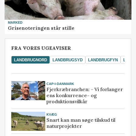
MARKED
Grisenoteringen står stille
FRA VORES UGEAVISER
LANDBRUGNORD
LANDBRUGSYD
LANDBRUGFYN
LAND
CAP-I-DANMARK
Fjerkræbranchen: - Vi forlanger
ens konkurrence- og
produktionsvilkår
KVÆG
Snart kan man søge tilskud til
naturprojekter