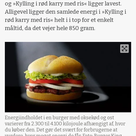
og »Kylling i rød karry med ris« ligger lavest.
Alligevel ligger den samlede energi i »Kylling i
rød karry med ris« helt i i top for et enkelt
måltid, da det vejer hele 850 gram.
Energiindholdet i en burger med oksekød og ost
varierer fra 2.300 til 4.100 kilojoule afhængigt af, hvor
du køber den. Det gør det svært for forbrugerne at
vurdere, hvor meget energi de får. Foto: Burger King