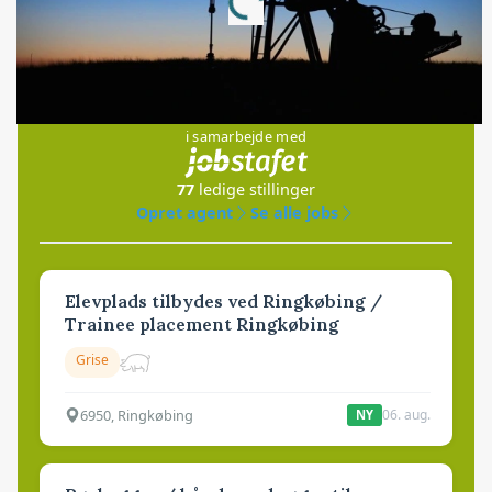
Loading...
Jobs
i samarbejde med
77
ledige stillinger
Opret agent
Se alle jobs
Elevplads tilbydes ved Ringkøbing /
Trainee placement Ringkøbing
Grise
6950, Ringkøbing
06. aug.
NY