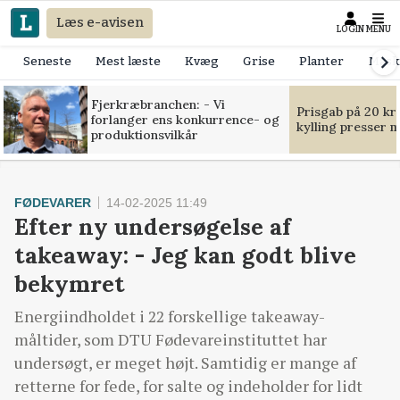
Læs e-avisen
LOGIN
MENU
Seneste
Mest læste
Kvæg
Grise
Planter
Mask
Fjerkræbranchen: - Vi
Prisgab på 20 kr
forlanger ens konkurrence- og
kylling presser 
produktionsvilkår
FØDEVARER
14-02-2025 11:49
Efter ny undersøgelse af
takeaway: - Jeg kan godt blive
bekymret
Energiindholdet i 22 forskellige takeaway-
måltider, som DTU Fødevareinstituttet har
undersøgt, er meget højt. Samtidig er mange af
retterne for fede, for salte og indeholder for lidt