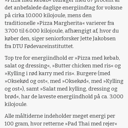
det anbefalede daglige energiindtag for voksne
på cirka 10.000 kilojoule, mens den
traditionelle »Pizza Margherita« varierer fra
3.700 til 6.000 kilojoule, afhængigt af, hvor du
køber den, siger seniorforsker Jette Jakobsen
fra DTU Fødevareinstituttet.
Top tre for energiindhold er »Pizza med kebab,
salat og dressing«, »Butter chicken med ris« og
»Kylling i rød karry med ris«. Burgere (med
»Oksekød og ost«, med »Oksekød«, med »Kylling
og ost«), samt »Salat med kylling, dressing og
brød«, har de laveste energiindhold på ca. 3.000
kilojoule.
Alle måltiderne indeholder meget energi per
100 gram, hvor retterne »Pad Thai med rejer«