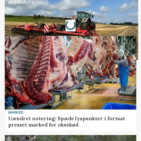
skadedyrsrisici
Annonce
Loading...
MARKED
Uændret notering: Spæde lyspunkter i fortsat
presset marked for oksekød