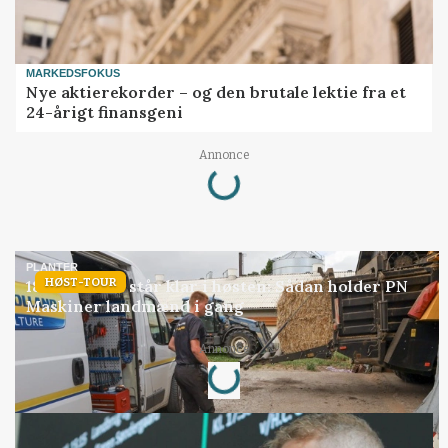
MARKEDSFOKUS
Nye aktierekorder – og den brutale lektie fra et
24-årigt finansgeni
Annonce
Loading...
PLANTER
HØST-TOUR
18 montører står klar i høsten: Sådan holder PN
Maskiner landmænd i gang
Annonce
Loading...