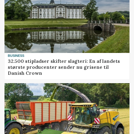
BUSINESS
32.500 stipladser skifter slagteri: En af landets
største producenter sender nu grisene til
Danish Crown