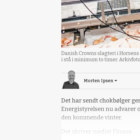
Danish Crowns slagteri i Horsens 
i stå i minimum to timer. Arkivfot
Morten Ipsen
Det har sendt chokbølger ge
Energistyrelsen nu advarer o
den kommende vinter.
Det skriver mediet Finans.