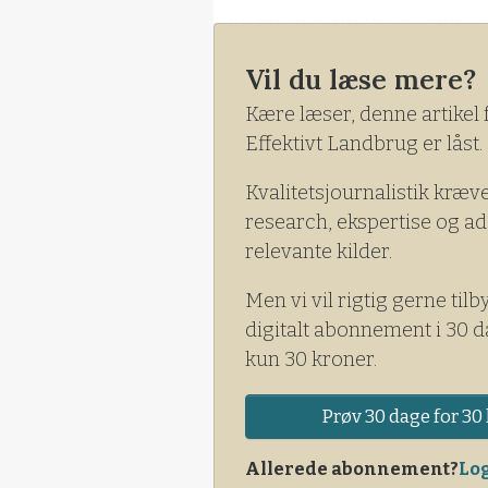
- En strømafbrydelse uden var
slagterierne vil sådanne afbr
Vil du læse mere?
Eriksen, produktionsdirektør
Kære læser, denne artikel 
Effektivt Landbrug er låst.
Kvalitetsjournalistik kræv
research, ekspertise og ad
relevante kilder.
Men vi vil rigtig gerne tilb
digitalt abonnement i 30 d
kun 30 kroner.
Prøv 30 dage for 30 
Allerede abonnement?
Log