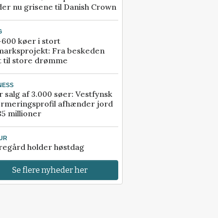
er nu grisene til Danish Crown
G
600 køer i stort
marksprojekt: Fra beskeden
t til store drømme
NESS
r salg af 3.000 søer: Vestfynsk
rmeringsprofil afhænder jord
85 millioner
UR
regård holder høstdag
Se flere nyheder her