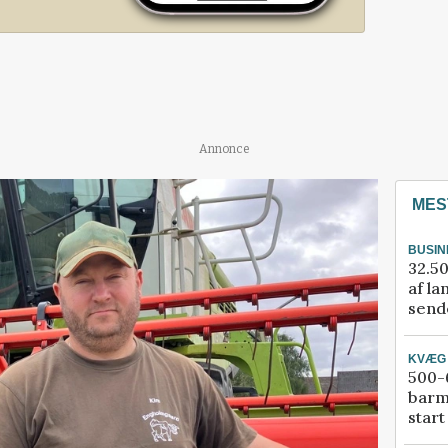
Annonce
MES
BUSIN
32.50
af la
sende
KVÆG
500-6
barm
start