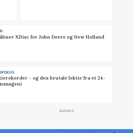
ER
åbner XDisc for John Deere og New Holland
SFOKUS
ierekorder – og den brutale lektie fra et 24-
finansgeni
Annonce