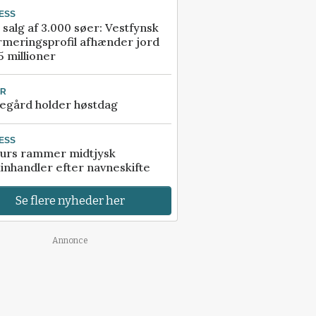
ESS
 salg af 3.000 søer: Vestfynsk
rmeringsprofil afhænder jord
5 millioner
UR
egård holder høstdag
ESS
urs rammer midtjysk
inhandler efter navneskifte
Se flere nyheder her
Annonce