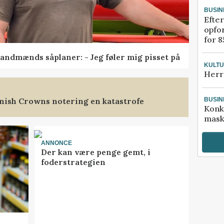
BUSIN
Efter
opfo
for 8
andmænds såplaner: - Jeg føler mig pisset på
KULT
Herr
nish Crowns notering en katastrofe
BUSIN
Konk
mask
ANNONCE
Der kan være penge gemt, i
foderstrategien