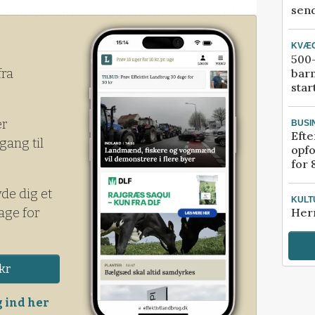
send
sel vil være ekstremt kritisk for os. På
ydelser medføre milliontab, siger Søren F.
KVÆ
 i Danish Crown-koncernen, til mediet.
500-
bar
fra
star
er
BUSI
Efte
gang til
opfo
for 
yde dig et
KULT
age for
Her
kr
 ind her