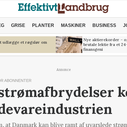
ÆG
GRISE
PLANTER
MASKINER
BUSINESS
J
Nye aktierekorder – o
at udlægge et røgslør om
brutale lektie fra et 24
finansgeni
Annonce
OR ABONNENTER
strømafbrydelser k
ødevareindustrien
, at Danmark kan blive ramt af uvarslede strøma