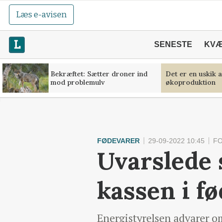
Læs e-avisen
SENESTE
KV
Bekræftet: Sætter droner ind
Det er en uskik 
mod problemulv
økoproduktion
FØDEVARER
29-09-2022 10:45
F
Uvarslede 
kassen i f
Energistyrelsen advarer om