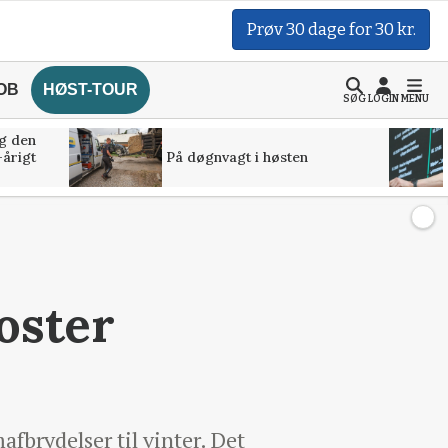
Prøv 30 dage for 30 kr.
OB
HØST-TOUR
SØG
LOGIN
MENU
g den
-årigt
På døgnvagt i høsten
oster
fbrydelser til vinter. Det