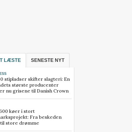
T LÆSTE
SENESTE NYT
ESS
0 stipladser skifter slagteri: En
ndets største producenter
r nu grisene til Danish Crown
00 køer i stort
arksprojekt: Fra beskeden
 til store drømme