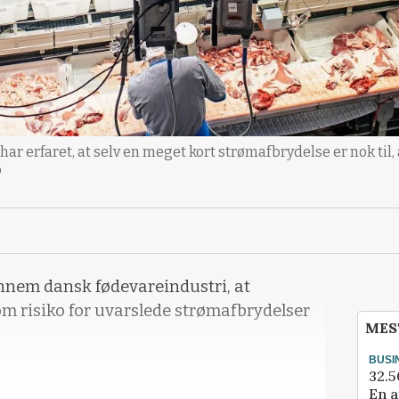
har erfaret, at selv en meget kort strømafbrydelse er nok til
o
nnem dansk fødevareindustri, at
m risiko for uvarslede strømafbrydelser
MES
BUSI
32.5
En a