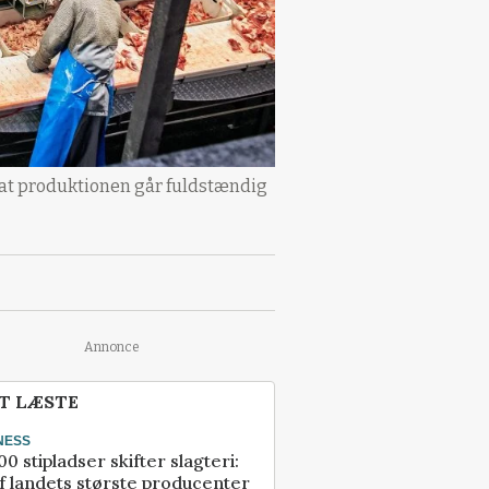
, at produktionen går fuldstændig
Annonce
T LÆSTE
NESS
00 stipladser skifter slagteri:
f landets største producenter