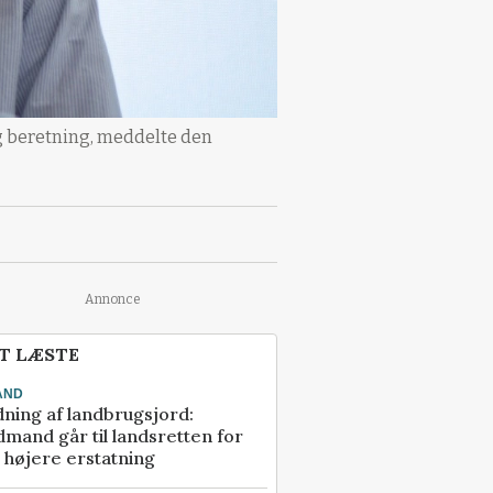
g beretning, meddelte den
Annonce
T LÆSTE
AND
ning af landbrugsjord:
mand går til landsretten for
å højere erstatning