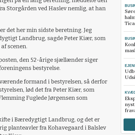
ingen på en lang beretning, meddelte den
BUSI
ra Storgården ved Haslev nemlig, at han
Sør
halm
Tic
iver det her min sidste beretning. Jeg
ygtigt Landbrug, sagde Peter Kiær, som
BUSI
Kon
 af scenen.
mask
posten, den 52-årige sjællænder siger
EJE
 foreningens bestyrelse.
Udby
Udsi
værende formand i bestyrelsen, så derfor
estyrelsen, lød det fra Peter Kiær, som
KVÆ
te Flemming Fuglede Jørgensen som
Eksp
nyst
frav
ifte i Bæredygtigt Landbrug, og det er
ig planteavler fra Kohavegaard i Balslev