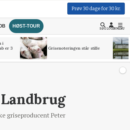
Prøv 30 dage for 30 kr.
OB
HØST-TOUR
SØG
LOGIN
MENU
 i
ab er 3
Grisenoteringen står stille
t Landbrug
ke griseproducent Peter