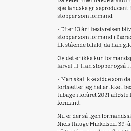
Da Peter Kiær nåede afslutn
sjællandske griseproducent f
stopper som formand.
- Efter 13 år i bestyrelsen bl
stopper som formand i Bæred
fik stående bifald, da han gik
Og det er ikke kun formands
farvel til. Han stopper også i
- Man skal ikke sidde som da
fortsætter jeg heller ikke i b
tilbage i foråret 2021 afløs
formand.
Nu er der så igen formandssk
Niels Hauge Mikkelsen, 39-år