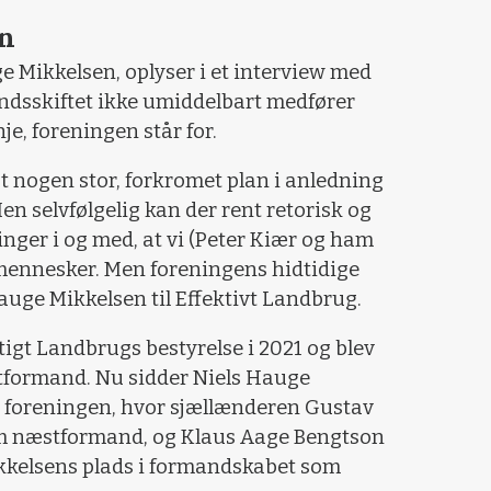
an
 Mikkelsen, oplyser i et interview med
ndsskiftet ikke umiddelbart medfører
e, foreningen står for.
agt nogen stor, forkromet plan i anledning
Men selvfølgelig kan der rent retorisk og
ger i og med, at vi (Peter Kiær og ham
m mennesker. Men foreningens hidtidige
 Hauge Mikkelsen til Effektivt Landbrug.
tigt Landbrugs bestyrelse i 2021 og blev
stformand. Nu sidder Niels Hauge
i foreningen, hvor sjællænderen Gustav
m næstformand, og Klaus Aage Bengtson
ikkelsens plads i formandskabet som