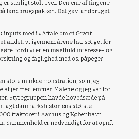
eg er særligt stolt over. Den ene af tingene
lse på landbrugspakken. Det gav landbruget
fik inputs med i »Aftale om et Grønt
det andet, vi igennem årene har sørget for
gøre, fordi vi er en magtfuld interesse- og
orskning og faglighed med os, påpeger
den store minkdemonstration, som jeg
af jer medlemmer. Malene og jeg var for
ter. Styregruppen havde hovedsæde på
anlagt danmarkshistoriens største
000 traktorer i Aarhus og København.
n. Sammenhold er nødvendigt for at opnå