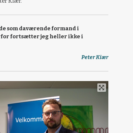
ter Kiær.
idde som daværende formand i
for fortsætter jeg heller ikke i
Peter Kiær