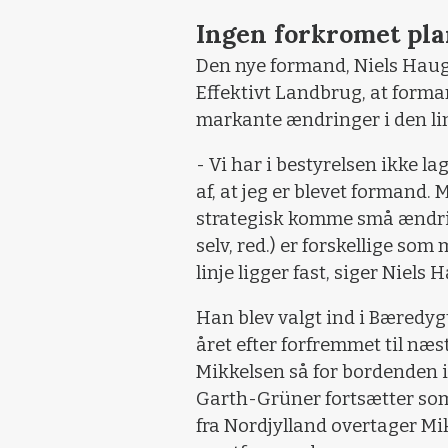
Ingen forkromet pl
Den nye formand, Niels Hauge
Effektivt Landbrug, at forma
markante ændringer i den linj
- Vi har i bestyrelsen ikke l
af, at jeg er blevet formand. 
strategisk komme små ændrin
selv, red.) er forskellige so
linje ligger fast, siger Niels
Han blev valgt ind i Bæredyg
året efter forfremmet til næ
Mikkelsen så for bordenden 
Garth-Grüner fortsætter so
fra Nordjylland overtager M