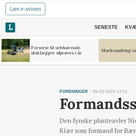
Læs e-avisen
SENESTE
KV
Forserie til selvkørende
Markvandring sæ
skårlægger afprøves i år
FORENINGER
06-03-2025 13:51
Formandssk
Den fynske planteavler Ni
Kiær som formand for Bær