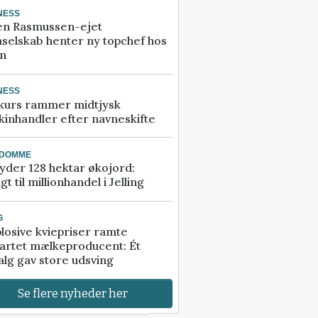
NESS
en Rasmussen-ejet
selskab henter ny topchef hos
an
NESS
kurs rammer midtjysk
inhandler efter navneskifte
NDOMME
der 128 hektar økojord:
gt til millionhandel i Jelling
G
losive kviepriser ramte
artet mælkeproducent: Ét
alg gav store udsving
Se flere nyheder her