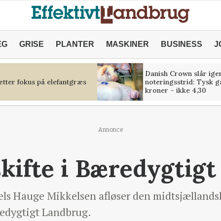
ÆG
GRISE
PLANTER
MASKINER
BUSINESS
J
Danish Crown slår igen
tter fokus på elefantgræs
noteringsstrid: Tysk g
kroner – ikke 4,30
Annonce
ifte i Bæredygtig
els Hauge Mikkelsen afløser den midtsjællands
edygtigt Landbrug.