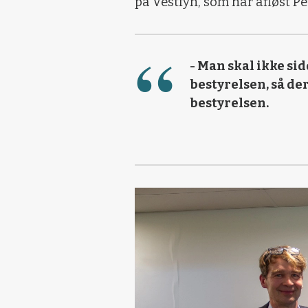
på Vestfyn, som har afløst Pe
- Man skal ikke s
bestyrelsen, så der
bestyrelsen.