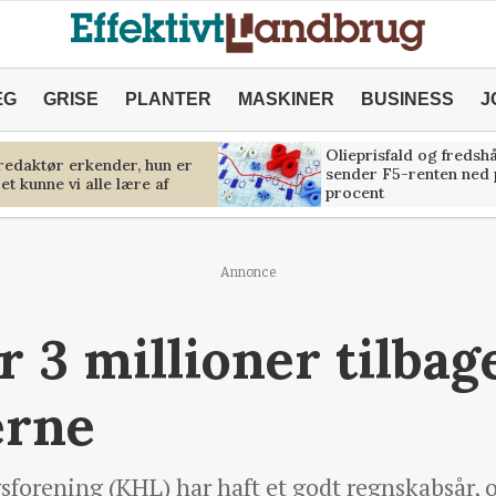
ÆG
GRISE
PLANTER
MASKINER
BUSINESS
J
Olieprisfald og fredsh
predaktør erkender, hun er
sender F5-renten ned 
et kunne vi alle lære af
procent
Annonce
3 millioner tilbage
rne
forening (KHL) har haft et godt regnskabsår, o