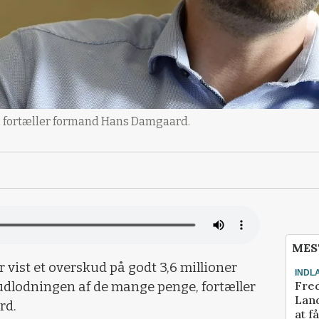
L, fortæller formand Hans Damgaard.
MES
vist et overskud på godt 3,6 millioner
INDL
Fred
l udlodningen af de mange penge, fortæller
Land
rd.
at f