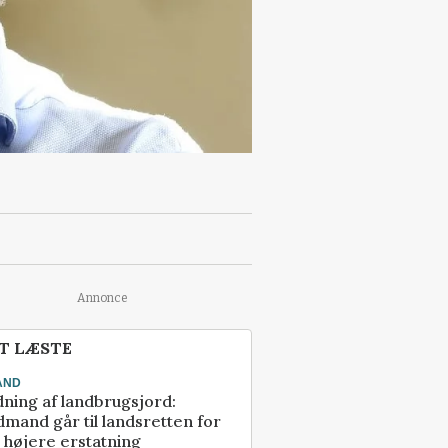
Annonce
T LÆSTE
AND
ning af landbrugsjord:
mand går til landsretten for
å højere erstatning