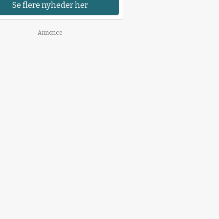
Se flere nyheder her
Annonce