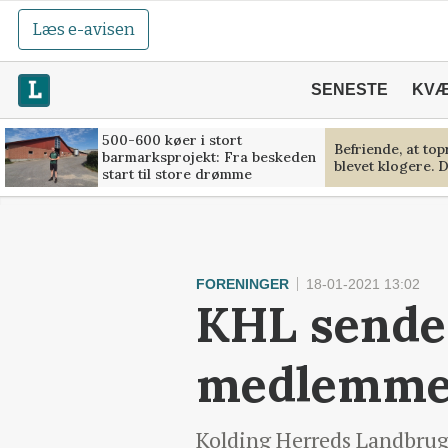
Læs e-avisen
SENESTE
KV
500-600 køer i stort
Befriende, at to
barmarksprojekt: Fra beskeden
blevet klogere. D
start til store drømme
FORENINGER
18-01-2021 13:02
KHL sender 
medlemme
Kolding Herreds Landbrugs