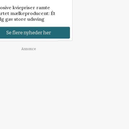
osive kviepriser ramte
artet mælkeproducent: Ét
lg gav store udsving
Se flere nyheder her
Annonce