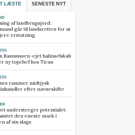
T LÆSTE
SENESTE NYT
ND
ning af landbrugsjord:
and går til landsretten for at
jere erstatning
ESS
n Rasmussen-ejet halmselskab
r ny topchef hos Tican
ESS
urs rammer midtjysk
inhandler efter navneskifte
TER
rt understreger potentialet:
høstet den eneste mark i
n af sin slags