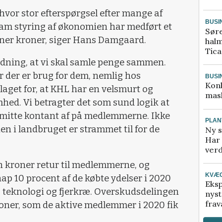
hvor stor efterspørgsel efter mange af
BUSI
ram styring af økonomien har medført et
Sør
ioner kroner, siger Hans Damgaard.
halm
Tic
oldning, at vi skal samle penge sammen.
r der er brug for dem, nemlig hos
BUSI
Kon
get for, at KHL har en velsmurt og
mask
hed. Vi betragter det som sund logik at
 smitte kontant af på medlemmerne. Ikke
PLAN
en i landbruget er strammet til for de
Ny s
Har 
verd
on kroner retur til medlemmerne, og
KVÆ
nap 10 procent af de købte ydelser i 2020
Eksp
ø, teknologi og fjerkræ. Overskudsdelingen
nyst
frav
ner, som de aktive medlemmer i 2020 fik