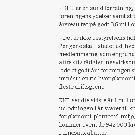
- KHL er en sund forretning, 
foreningens ydelser samt st
årsresultat på godt 3,6 mill
- Det er ikke bestyrelsens h
Pengene skal i stedet ud, hvo
medlemmerne, som er grundla
attraktiv rådgivningsvirksom
lade et godt år i foreningen
mindst i en tid hvor økonomi
fleste driftsgrene.
KHL sendte sidste år 1 milli
udlodningen i år svarer til k
for økonomi, planteavl, milj
kommer oveni de 942.000 kro
i timesatsrabatter.