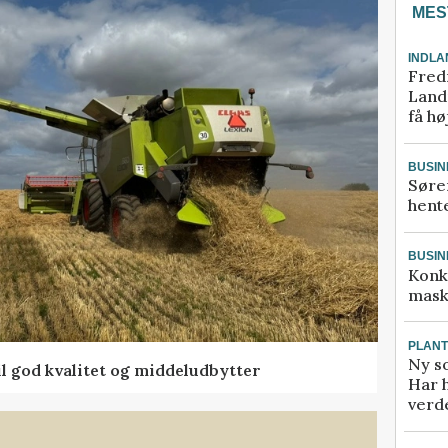
MES
INDLA
Fred
Landm
få hø
BUSIN
Søre
hente
BUSIN
Konk
mask
PLAN
Ny so
l god kvalitet og middeludbytter
Har 
verde