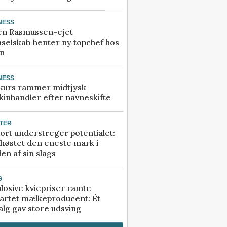
NESS
en Rasmussen-ejet
selskab henter ny topchef hos
an
NESS
kurs rammer midtjysk
inhandler efter navneskifte
TER
ort understreger potentialet:
høstet den eneste mark i
en af sin slags
G
losive kviepriser ramte
artet mælkeproducent: Ét
alg gav store udsving