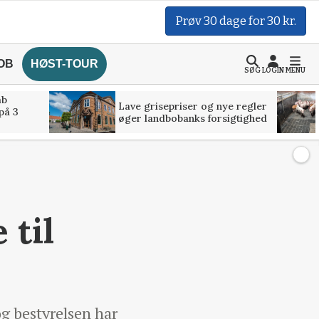
Prøv 30 dage for 30 kr.
OB
HØST-TOUR
SØG
LOGIN
MENU
åb
Lave grisepriser og nye regler
på 3
øger landbobanks forsigtighed
 til
g bestyrelsen har