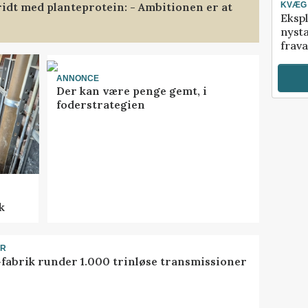
ridt med planteprotein: - Ambitionen er at
KVÆG
Ekspl
nyst
frava
ANNONCE
Der kan være penge gemt, i
foderstrategien
k
ER
-fabrik runder 1.000 trinløse transmissioner