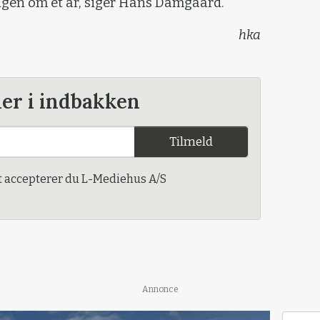
gen om et år, siger Hans Damgaard.
hka
der i indbakken
Tilmeld
t accepterer du L-Mediehus A/S
Annonce