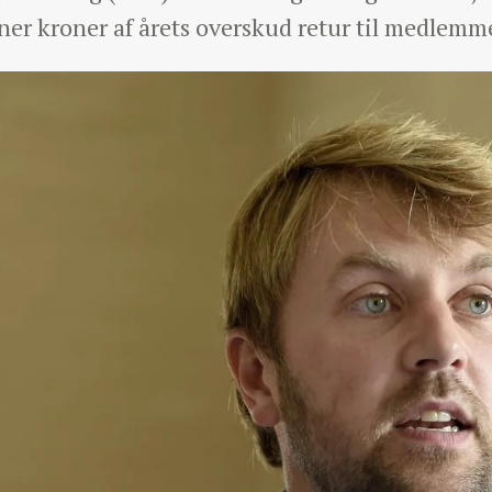
oner kroner af årets overskud retur til medlem