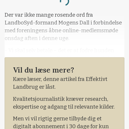
Loading...
Der var ikke mange rosende ord fra
LandboSyd-formand Mogens Dall i forbindelse
med foreningens åbne online-medlemsmøde
onsdag aften i denne uge.
- Vi skal selv betale – det er at fodre hunden
med dens egen hale. Det bliver et nej tak, lød
det fra Mogens Dall.
Vil du læse mere?
- Vi siger ja til innovation og udvikling, og vi
Kære læser, denne artikel fra Effektivt
håber på en bred politisk aftale, men heller ikke
Landbrug er låst.
for enhver pris med blå blok, fortsatte Mogens
Kvalitetsjournalistik kræver research,
Dall.
ekspertise og adgang til relevante kilder.
Men vi vil rigtig gerne tilbyde dig et
digitalt abonnement i 30 dage for kun