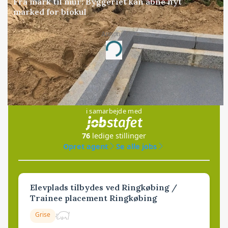
Fra mark til mur: Byggeriet kan åbne nyt
marked for biokul
Annonce
Loading...
Jobs
i samarbejde med
76
ledige stillinger
Opret agent
Se alle jobs
Elevplads tilbydes ved Ringkøbing /
Trainee placement Ringkøbing
Grise