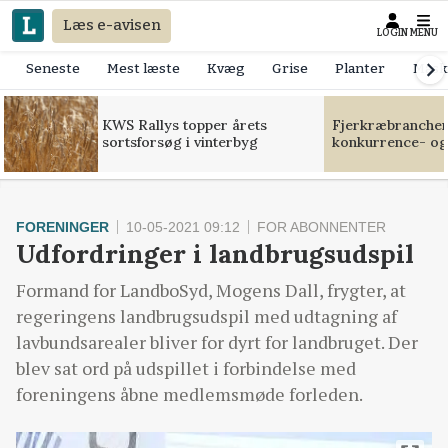
Læs e-avisen
LOGIN
MENU
Seneste
Mest læste
Kvæg
Grise
Planter
Mask
KWS Rallys topper årets
Fjerkræbranchen:
sortsforsøg i vinterbyg
konkurrence- og
FORENINGER
10-05-2021 09:12
FOR ABONNENTER
Udfordringer i landbrugsudspil
Formand for LandboSyd, Mogens Dall, frygter, at
regeringens landbrugsudspil med udtagning af
lavbundsarealer bliver for dyrt for landbruget. Der
blev sat ord på udspillet i forbindelse med
foreningens åbne medlemsmøde forleden.