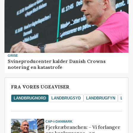
GRISE
Svineproducenter kalder Danish Crowns
notering en katastrofe
FRA VORES UGEAVISER
LANDBRUGNORD
LANDBRUGSYD
LANDBRUGFYN
LAND
CAP-I-DANMARK
Fjerkræbranchen: - Vi forlanger
ens konkurrence- og