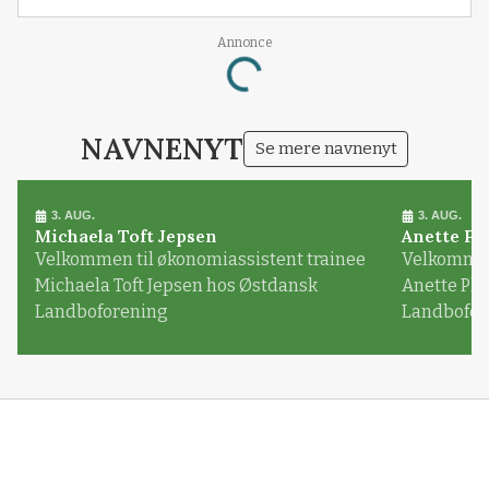
Annonce
Loading...
NAVNENYT
Se mere navnenyt
3. AUG.
3. AUG.
Michaela Toft Jepsen
Anette Pl
Velkommen til økonomiassistent trainee
Velkommen 
Michaela Toft Jepsen hos Østdansk
Anette Pl
Landboforening
Landbofor