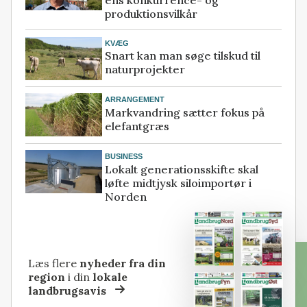
produktionsvilkår
KVÆG
Snart kan man søge tilskud til
naturprojekter
ARRANGEMENT
Markvandring sætter fokus på
elefantgræs
BUSINESS
Lokalt generationsskifte skal
løfte midtjysk siloimportør i
Norden
Læs flere
nyheder fra din
region
i din
lokale
landbrugsavis