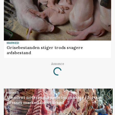
MARKED
Grisebestanden stiger trods svagere
avlsbestand
Annonce
Loading...
MARKED
Uændret notering: Spæde lyspunkter i fortsat
presset marked for oksekød
Annonce