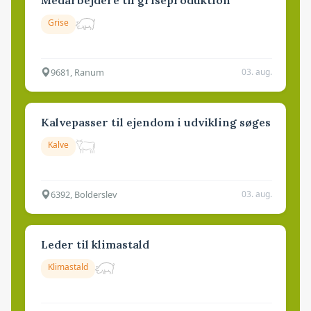
Grise
9681, Ranum
03. aug.
Kalvepasser til ejendom i udvikling søges
Kalve
6392, Bolderslev
03. aug.
Leder til klimastald
Klimastald