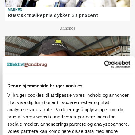
MARKED
Russisk mælkepris dykker 23 procent
Annonce
Denne hjemmeside bruger cookies
Vi bruger cookies til at tilpasse vores indhold og annoncer,
til at vise dig funktioner til sociale medier og til at
analysere vores trafik. Vi deler også oplysninger om din
POLITIK
»Nu stopper I«: Landbrugsdebattør og
brug af vores website med vores partnere inden for
protestgruppe vil demonstrere mod ny
sociale medier, annonceringspartnere og analysepartnere.
gødskningslov
Vores partnere kan kombinere disse data med andre