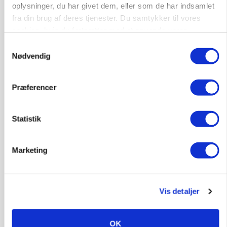
oplysninger, du har givet dem, eller som de har indsamlet
Annonce
fra din brug af deres tjenester. Du samtykker til vores
cookies, hvis du fortsætter med at anvende vores
POLITIK
Folketinget behandler ny gødskningslov: Sådan
hjemmeside.
Samtykkevalg
kan den ændre din bedrift fra 2027
Nødvendig
Annonce
Loading...
Præferencer
Statistik
Marketing
Vis detaljer
OK