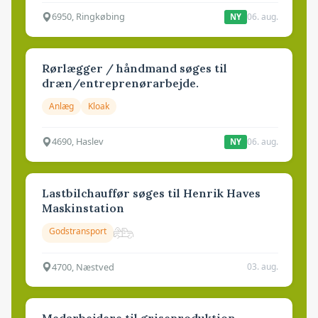
6950, Ringkøbing
06. aug.
NY
Rørlægger / håndmand søges til
dræn/entreprenørarbejde.
Anlæg
Kloak
4690, Haslev
06. aug.
NY
Lastbilchauffør søges til Henrik Haves
Maskinstation
Godstransport
4700, Næstved
03. aug.
Medarbejdere til griseproduktion