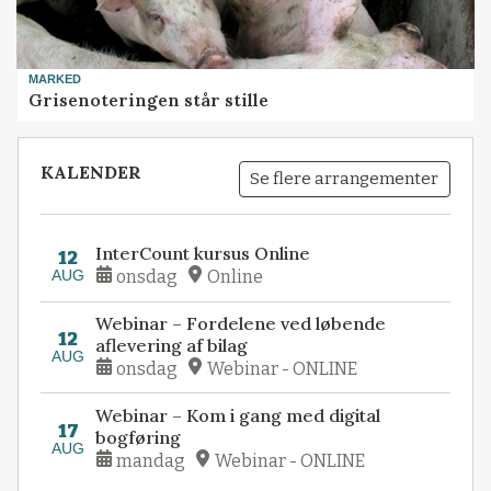
MARKED
Grisenoteringen står stille
KALENDER
Se flere arrangementer
InterCount kursus Online
12
AUG
onsdag
Online
Webinar – Fordelene ved løbende
12
aflevering af bilag
AUG
onsdag
Webinar - ONLINE
Webinar – Kom i gang med digital
17
bogføring
AUG
mandag
Webinar - ONLINE