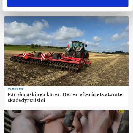
KVÆG
Snart kan man søge tilskud til naturprojekter
PLANTER
Før såmaskinen kører: Her er efterårets største
skadedyrsrisici