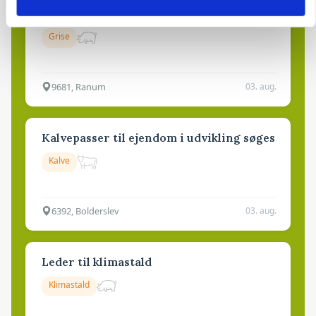
Medarbejdere til griseproduktion
Grise
9681, Ranum
03. aug.
Kalvepasser til ejendom i udvikling søges
Kalve
6392, Bolderslev
03. aug.
Leder til klimastald
Klimastald