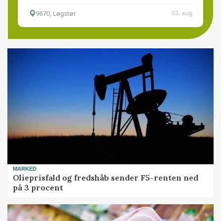
9670, Løgstør
03. aug.
MARKED
Olieprisfald og fredshåb sender F5-renten ned
på 3 procent