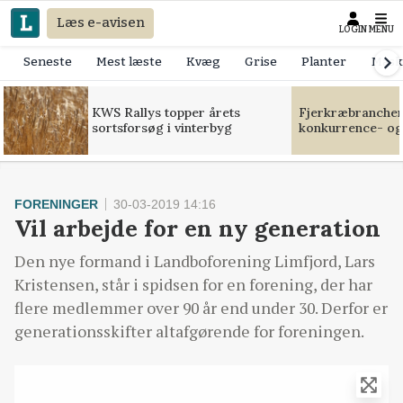
Læs e-avisen
LOGIN
MENU
Seneste
Mest læste
Kvæg
Grise
Planter
Mask
KWS Rallys topper årets
Fjerkræbranchen:
sortsforsøg i vinterbyg
konkurrence- og
FORENINGER
30-03-2019 14:16
Vil arbejde for en ny generation
Den nye formand i Landboforening Limfjord, Lars
Kristensen, står i spidsen for en forening, der har
flere medlemmer over 90 år end under 30. Derfor er
generationsskifter altafgørende for foreningen.