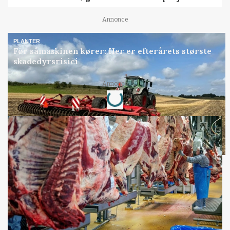
Annonce
PLANTER
Før såmaskinen kører: Her er efterårets største
skadedyrsrisici
Loading...
Annonce