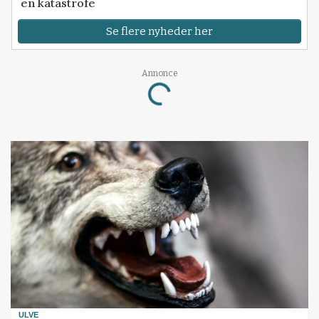
en katastrofe
Se flere nyheder her
Annonce
Loading...
ULVE