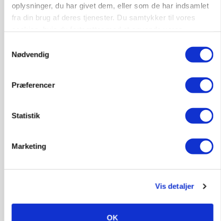
oplysninger, du har givet dem, eller som de har indsamlet
fra din brug af deres tjenester. Du samtykker til vores
6950, Ringkøbing
06. aug.
NY
cookies, hvis du fortsætter med at anvende vores
hjemmeside.
Samtykkevalg
Nødvendig
Rørlægger / håndmand søges til
dræn/entreprenørarbejde.
Anlæg
Kloak
Præferencer
4690, Haslev
06. aug.
NY
Statistik
Lastbilchauffør søges til Henrik Haves
Marketing
Maskinstation
Godstransport
Vis detaljer
4700, Næstved
03. aug.
OK