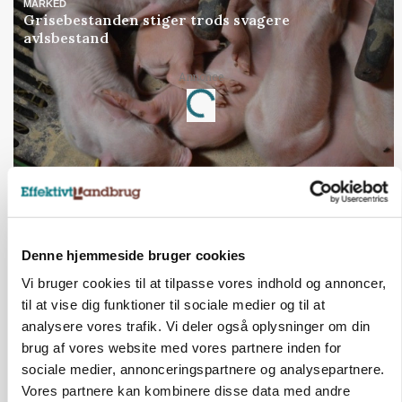
MARKED
Grisebestanden stiger trods svagere
avlsbestand
Annonce
Loading...
Jobs
i samarbejde med
Denne hjemmeside bruger cookies
76
ledige stillinger
Opret agent
Se alle jobs
Vi bruger cookies til at tilpasse vores indhold og annoncer,
til at vise dig funktioner til sociale medier og til at
analysere vores trafik. Vi deler også oplysninger om din
Elevplads tilbydes ved Ringkøbing /
brug af vores website med vores partnere inden for
Trainee placement Ringkøbing
sociale medier, annonceringspartnere og analysepartnere.
Vores partnere kan kombinere disse data med andre
Grise