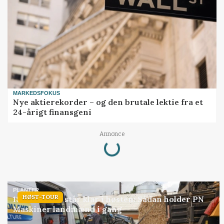
MARKEDSFOKUS
Nye aktierekorder – og den brutale lektie fra et
24-årigt finansgeni
Loading...
Annonce
PLANTER
HØST-TOUR
18 montører står klar i høsten: Sådan holder PN
Maskiner landmænd i gang