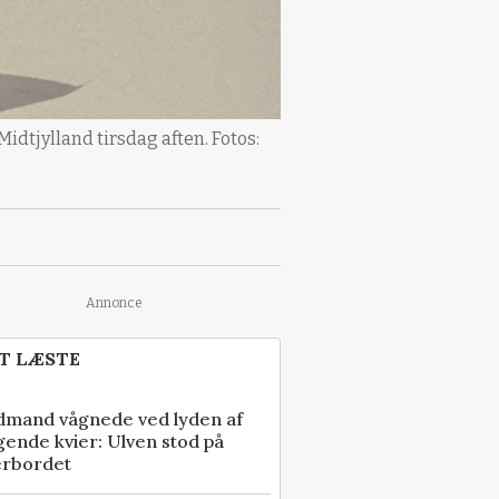
dtjylland tirsdag aften. Fotos:
Annonce
T LÆSTE
dmand vågnede ved lyden af
gende kvier: Ulven stod på
erbordet