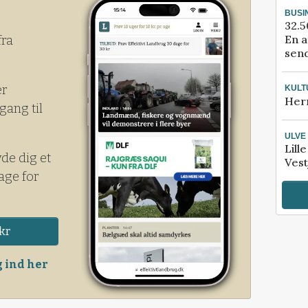
BUSI
32.5
En a
fra
send
er
KULT
Her
gang til
ULVE
Lill
yde dig et
Vest
age for
kr
 ind her