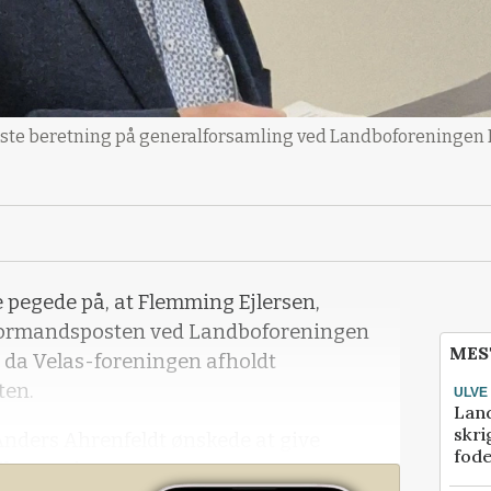
dste beretning på generalforsamling ved Landboforeningen Mi
le pegede på, at Flemming Ejlersen,
å formandsposten ved Landboforeningen
MES
t da Velas-foreningen afholdt
ten.
ULVE
Lan
skri
 Anders Ahrenfeldt ønskede at give
fod
l en anden.