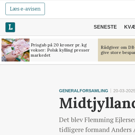
Læs e-avisen
SENESTE
KV
Prisgab på 20 kroner pr. kg
Rådgiver om DB-
vokser: Polsk kylling presser
give store bespa
markedet
GENERALFORSAMLING
20-03-2025
Midtjyllan
Det blev Flemming Ejlerse
tidligere formand Anders A