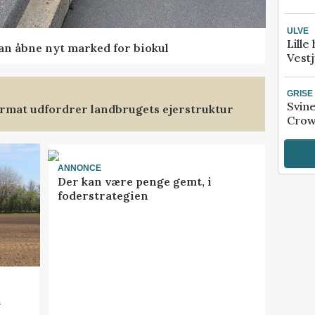
ULVE
Lille
kan åbne nyt marked for biokul
Vestj
GRISE
Svin
format udfordrer landbrugets ejerstruktur
Crow
ANNONCE
Der kan være penge gemt, i
foderstrategien
n