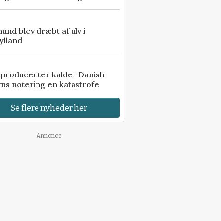
 hund blev dræbt af ulv i
ylland
eproducenter kalder Danish
ns notering en katastrofe
Se flere nyheder her
Annonce