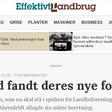
ÆG
GRISE
PLANTER
MASKINER
BUSINESS
J
Ejer eller medejer? Ny
Tjek: Små justeringer kan
format udfordrer land
relser
ejerstruktur
Annonce
 21:00
FOR ABONNENTER
d fandt deres nye 
n, som nu skal stå i spidsen for Landboforening
hrenfeldt aflagde sin sidste beretning.