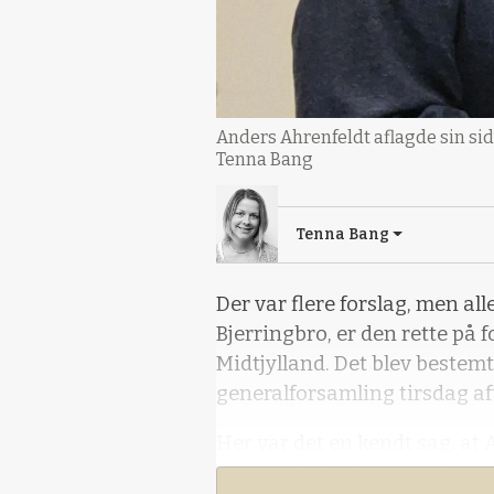
Anders Ahrenfeldt aflagde sin si
Tenna Bang
Tenna Bang
Der var flere forslag, men al
Bjerringbro, er den rette p
Midtjylland. Det blev bestem
generalforsamling tirsdag af
Her var det en kendt sag, at
formands-kasketten videre ti