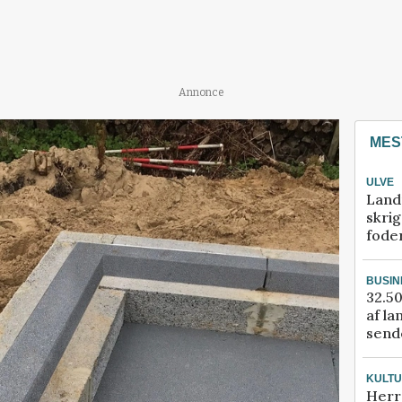
Annonce
MES
ULVE
Land
skrig
fode
BUSIN
32.50
af la
sende
KULT
Herr