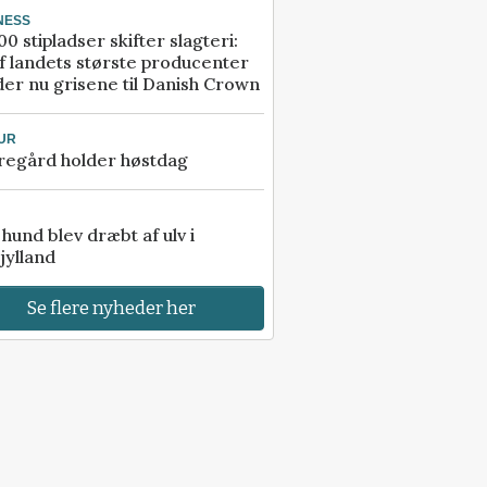
NESS
00 stipladser skifter slagteri:
f landets største producenter
er nu grisene til Danish Crown
UR
regård holder høstdag
e hund blev dræbt af ulv i
jylland
Se flere nyheder her