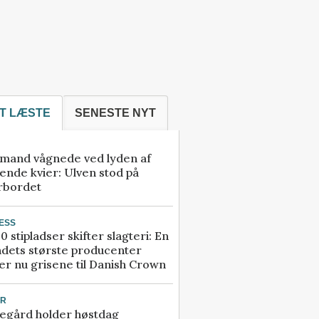
T LÆSTE
SENESTE NYT
mand vågnede ved lyden af
ende kvier: Ulven stod på
rbordet
ESS
0 stipladser skifter slagteri: En
ndets største producenter
r nu grisene til Danish Crown
UR
egård holder høstdag