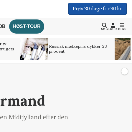
Prøv 30 dage for 30 kr.
OB
HØST-TOUR
SØG
LOGIN
MENU
t tv-
Russisk mælkepris dykker 23
brugets
procent
formand
en Midtjylland efter den