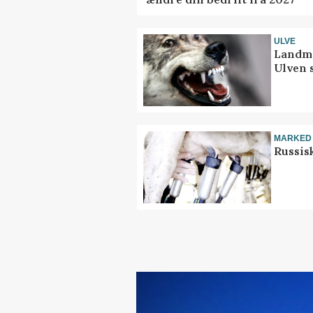
ULVE
Landma
Ulven 
MARKED
Russis