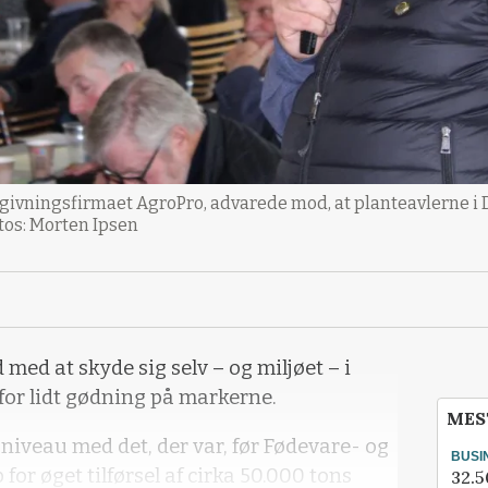
dgivningsfirmaet AgroPro, advarede mod, at planteavlerne 
otos: Morten Ipsen
 med at skyde sig selv – og miljøet – i
 for lidt gødning på markerne.
MES
i niveau med det, der var, før Fødevare- og
BUSI
r øget tilførsel af cirka 50.000 tons
32.5