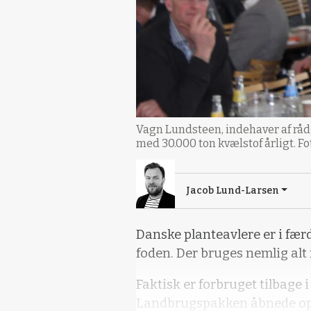
Vagn Lundsteen, indehaver af rå
med 30.000 ton kvælstof årligt. F
Jacob Lund-Larsen
Danske planteavlere er i færd
foden. Der bruges nemlig alt
Faktisk er forbruget tilbage 
Landbrugspakken åbnede op fo