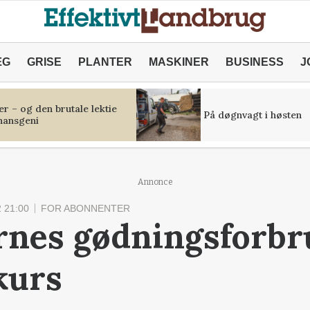
ÆG
GRISE
PLANTER
MASKINER
BUSINESS
J
r – og den brutale lektie
På døgnvagt i høsten
inansgeni
Annonce
 21:00
FOR ABONNENTER
rnes gødningsforbr
kurs