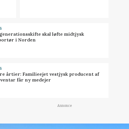
S
generationsskifte skal løfte midtjysk
portør i Norden
S
ire årtier: Familieejet vestjysk producent af
nventar får ny medejer
Annonce