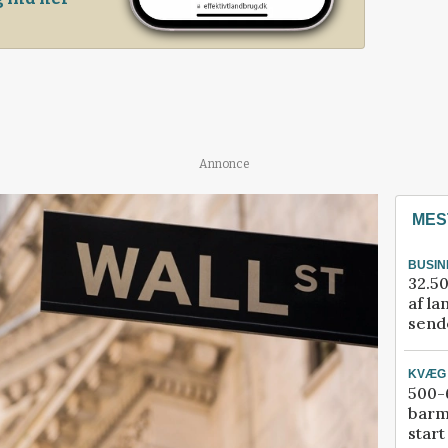
Annonce
MES
BUSIN
32.50
af la
sende
KVÆG
500-6
barm
start