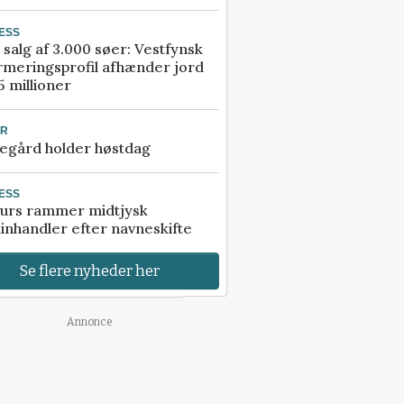
ESS
 salg af 3.000 søer: Vestfynsk
rmeringsprofil afhænder jord
5 millioner
UR
egård holder høstdag
ESS
urs rammer midtjysk
inhandler efter navneskifte
Se flere nyheder her
Annonce