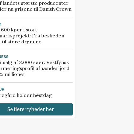
f landets største producenter
er nu grisene til Danish Crown
G
600 køer i stort
marksprojekt: Fra beskeden
t til store drømme
NESS
r salg af 3.000 søer: Vestfynsk
rmeringsprofil afhænder jord
85 millioner
UR
regård holder høstdag
Se flere nyheder her