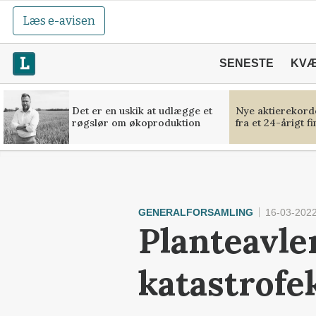
Læs e-avisen
SENESTE
KV
Det er en uskik at udlægge et
Nye aktierekorde
røgslør om økoproduktion
fra et 24-årigt f
GENERALFORSAMLING
16-03-2022
Planteavle
katastrofe