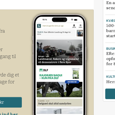
En a
send
KVÆ
500-
bar
fra
star
er
BUSI
Efte
gang til
opfo
for 
yde dig et
KULT
age for
Her
kr
 ind her