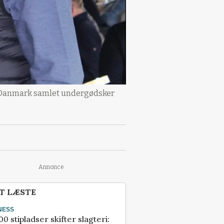
i Danmark samlet undergødsker
Annonce
T LÆSTE
NESS
00 stipladser skifter slagteri: