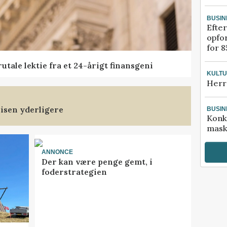
BUSIN
Efter
opfo
for 8
tale lektie fra et 24-årigt finansgeni
KULT
Herr
isen yderligere
BUSIN
Konk
mask
ANNONCE
Der kan være penge gemt, i
foderstrategien