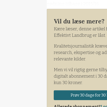
gødning tilbage i 2015/16.
Vil du læse mere?
Kære læser, denne artikel 
Effektivt Landbrug er låst.
Kvalitetsjournalistik kræv
research, ekspertise og ad
relevante kilder.
Men vi vil rigtig gerne tilb
digitalt abonnement i 30 d
kun 30 kroner.
Prøv 30 dage for 30 
Allerede abonnement?
Log