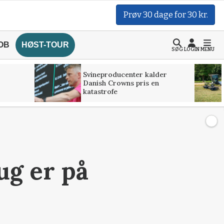
Prøv 30 dage for 30 kr.
OB
HØST-TOUR
SØG
LOGIN
MENU
Svineproducenter kalder
Danish Crowns pris en
katastrofe
ug er på