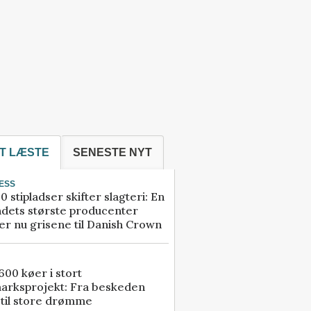
T LÆSTE
SENESTE NYT
ESS
0 stipladser skifter slagteri: En
ndets største producenter
r nu grisene til Danish Crown
00 køer i stort
arksprojekt: Fra beskeden
 til store drømme