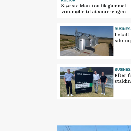
KULTUR
Største Manitou fik gammel
vindmølle til at snurre igen
BUSINES
Lokalt 
siloim
BUSINES
Efter f
staldi