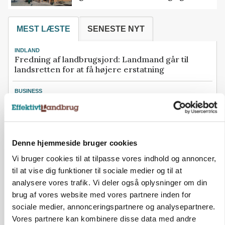
MEST LÆSTE
SENESTE NYT
INDLAND
Fredning af landbrugsjord: Landmand går til
landsretten for at få højere erstatning
BUSINESS
Konkurs rammer midtjysk maskinhandler efter
navneskifte
BUSINESS
Søren Rasmussen-ejet halmselskab henter ny
Denne hjemmeside bruger cookies
topchef hos Tican
Vi bruger cookies til at tilpasse vores indhold og annoncer,
til at vise dig funktioner til sociale medier og til at
KVÆG
500-600 køer i stort barmarksprojekt: Fra
analysere vores trafik. Vi deler også oplysninger om din
beskeden start til store drømme
brug af vores website med vores partnere inden for
sociale medier, annonceringspartnere og analysepartnere.
PLANTER
Vores partnere kan kombinere disse data med andre
Ny sort understreger potentialet: Har høstet den