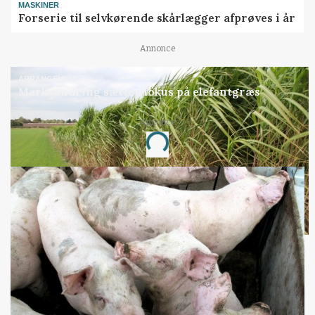
MASKINER
Forserie til selvkørende skårlægger afprøves i år
Annonce
ARRANGEMENT
Markvandring sætter fokus på elefantgræs
Annonce
Loading...