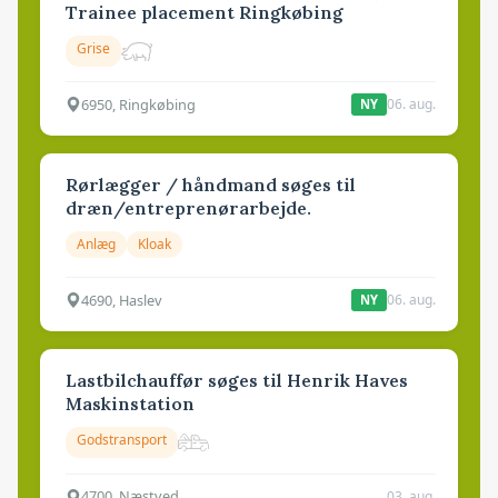
Trainee placement Ringkøbing
Grise
6950, Ringkøbing
06. aug.
NY
Rørlægger / håndmand søges til
dræn/entreprenørarbejde.
Anlæg
Kloak
4690, Haslev
06. aug.
NY
Lastbilchauffør søges til Henrik Haves
Maskinstation
Godstransport
4700, Næstved
03. aug.