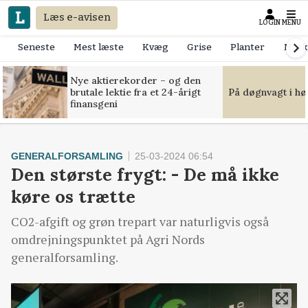
Læs e-avisen
LOGIN
MENU
Seneste
Mest læste
Kvæg
Grise
Planter
Mask
Nye aktierekorder – og den
brutale lektie fra et 24-årigt
På døgnvagt i hø
finansgeni
GENERALFORSAMLING
25-03-2024 06:54
Den største frygt: - De må ikke
køre os trætte
CO2-afgift og grøn trepart var naturligvis også
omdrejningspunktet på Agri Nords
generalforsamling.