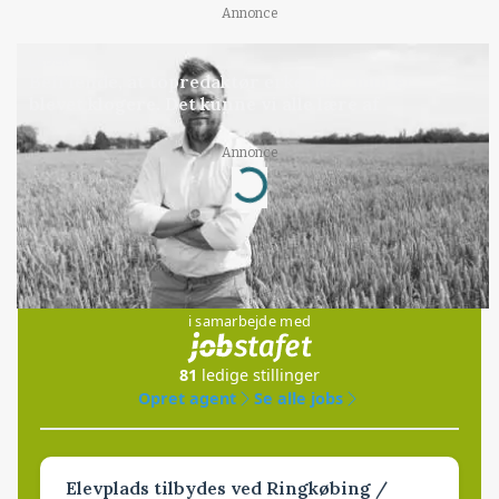
Annonce
LEDER
Befriende, at topredaktør erkender, hun er
blevet klogere. Det kunne vi alle lære af
Annonce
Loading...
Jobs
i samarbejde med
81
ledige stillinger
Opret agent
Se alle jobs
Elevplads tilbydes ved Ringkøbing /