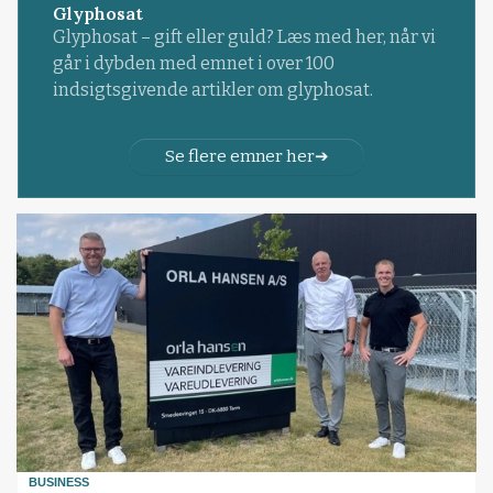
Glyphosat
Glyphosat – gift eller guld? Læs med her, når vi
går i dybden med emnet i over 100
indsigtsgivende artikler om glyphosat.
Se flere emner her
BUSINESS