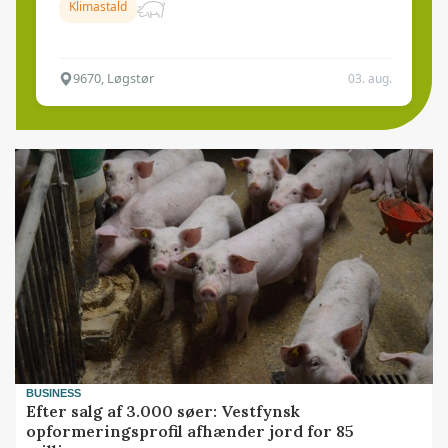
Klimastald
9670, Løgstør
03. aug.
BUSINESS
Efter salg af 3.000 søer: Vestfynsk
opformeringsprofil afhænder jord for 85