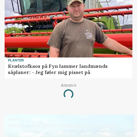
PLANTER
Kvælstofkaos på Fyn lammer landmænds
såplaner: - Jeg føler mig pisset på
Annonce
Loading...
MARKED
Høstpres kan sænke hvedeprisen yderligere