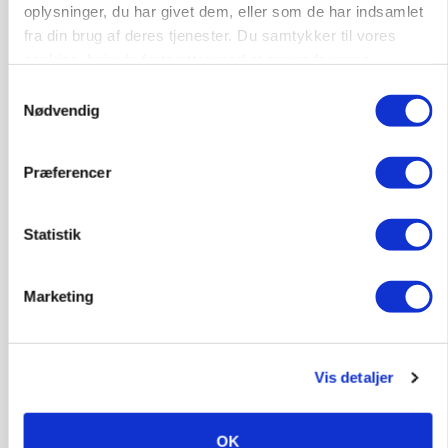
oplysninger, du har givet dem, eller som de har indsamlet
eneste mark i verden af sin slags
fra din brug af deres tjenester. Du samtykker til vores
Se flere nyheder her
cookies, hvis du fortsætter med at anvende vores
hjemmeside.
Samtykkevalg
Nødvendig
Annonce
Loading...
Præferencer
Statistik
Marketing
Vis detaljer
OK