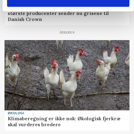
BUSINESS
32.500 stipladser skifter slagteri: En af landets
største producenter sender nu grisene til
Danish Crown
Annonce
ØKOLOGI
Klimaberegning er ikke nok: Økologisk fjerkræ
skal vurderes bredere