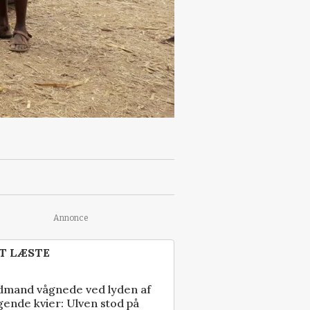
Annonce
T LÆSTE
dmand vågnede ved lyden af
gende kvier: Ulven stod på