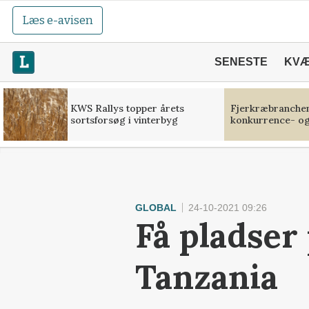
Læs e-avisen
SENESTE
KV
KWS Rallys topper årets
Fjerkræbranchen:
sortsforsøg i vinterbyg
konkurrence- og
GLOBAL
24-10-2021 09:26
Få pladser 
Tanzania