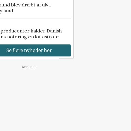
 hund blev dræbt af ulv i
ylland
eproducenter kalder Danish
ns notering en katastrofe
Se flere nyheder her
Annonce