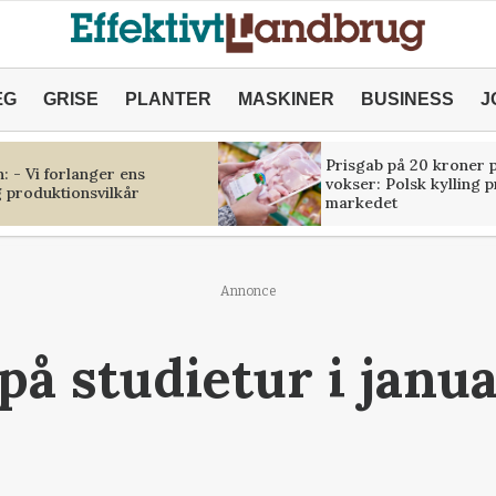
ÆG
GRISE
PLANTER
MASKINER
BUSINESS
J
Prisgab på 20 kroner p
 - Vi forlanger ens
vokser: Polsk kylling 
 produktionsvilkår
markedet
Annonce
på studietur i janua