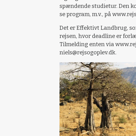
spændende studietur. Den kos
se program, m.v., på www.rej
Det er Effektivt Landbrug, 
rejsen, hvor deadline er forl
Tilmelding enten via www.rejs
niels@rejsogoplev.dk.