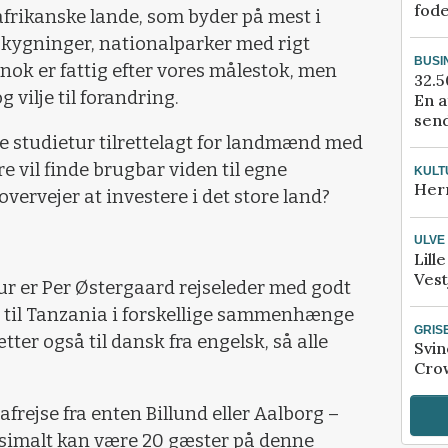
fod
afrikanske lande, som byder på mest i
skygninger, nationalparker med rigt
BUSI
 nok er fattig efter vores målestok, men
32.5
 vilje til forandring.
En a
send
ne studietur tilrettelagt for landmænd med
e vil finde brugbar viden til egne
KULT
Her
overvejer at investere i det store land?
ULVE
Lill
Vest
ur er Per Østergaard rejseleder med godt
er til Tanzania i forskellige sammenhænge
GRIS
tter også til dansk fra engelsk, så alle
Svin
Crow
afrejse fra enten Billund eller Aalborg –
ksimalt kan være 20 gæster på denne