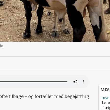
ia.
MES
fte tilbage – og fortæller med begejstring
ULVE
Lan
skri