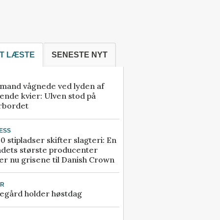
T LÆSTE
SENESTE NYT
mand vågnede ved lyden af
ende kvier: Ulven stod på
rbordet
ESS
0 stipladser skifter slagteri: En
ndets største producenter
r nu grisene til Danish Crown
UR
egård holder høstdag