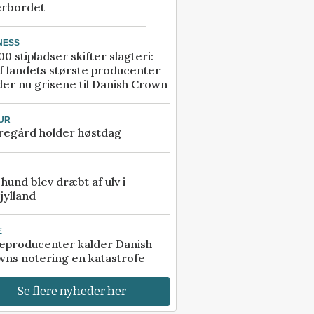
erbordet
NESS
00 stipladser skifter slagteri:
f landets største producenter
er nu grisene til Danish Crown
UR
regård holder høstdag
e hund blev dræbt af ulv i
jylland
E
eproducenter kalder Danish
ns notering en katastrofe
Se flere nyheder her