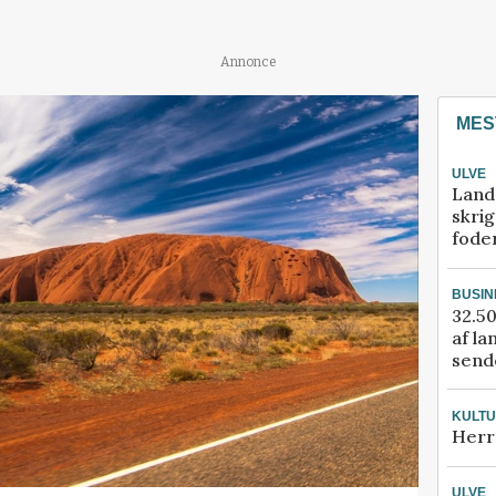
Annonce
MES
ULVE
Land
skrig
fode
BUSIN
32.50
af la
sende
KULT
Herr
ULVE