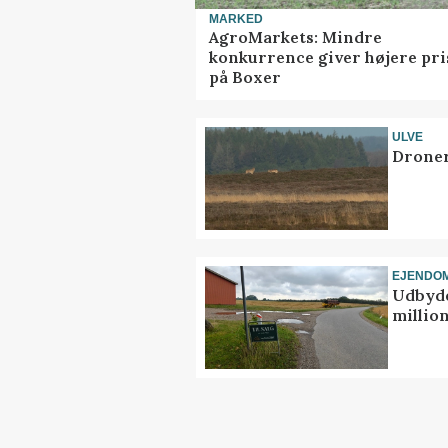
MARKED
AgroMarkets: Mindre
konkurrence giver højere pri
på Boxer
ULVE
Droner
EJENDO
Udbyde
million