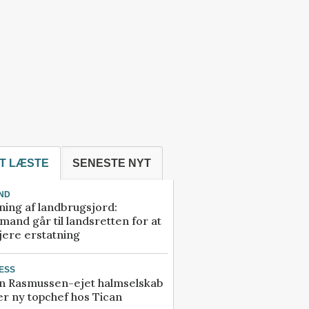
T LÆSTE
SENESTE NYT
ND
ning af landbrugsjord:
and går til landsretten for at
jere erstatning
ESS
n Rasmussen-ejet halmselskab
r ny topchef hos Tican