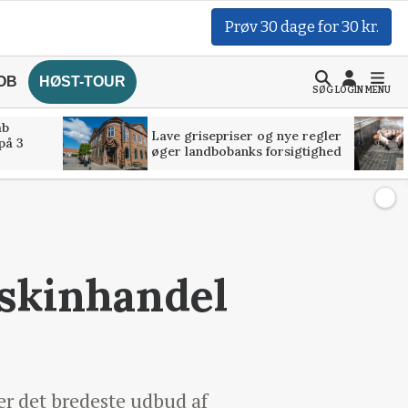
Prøv 30 dage for 30 kr.
OB
HØST-TOUR
SØG
LOGIN
MENU
åb
Lave grisepriser og nye regler
på 3
øger landbobanks forsigtighed
askinhandel
r det bredeste udbud af