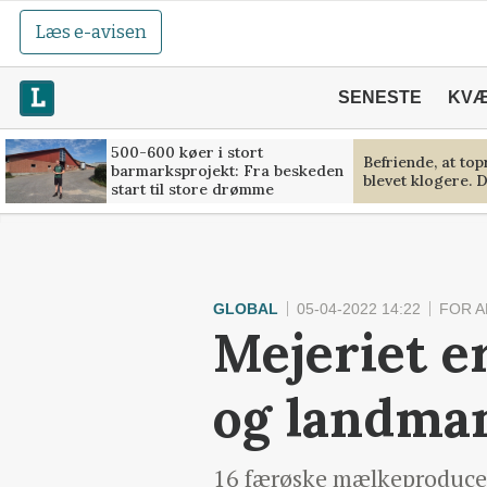
Læs e-avisen
SENESTE
KV
500-600 køer i stort
Befriende, at to
barmarksprojekt: Fra beskeden
blevet klogere. D
start til store drømme
GLOBAL
05-04-2022 14:22
FOR 
Mejeriet e
og landma
16 færøske mælkeproducent