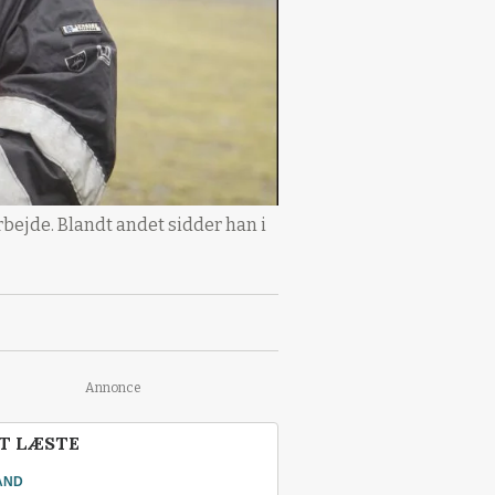
bejde. Blandt andet sidder han i
Annonce
T LÆSTE
AND