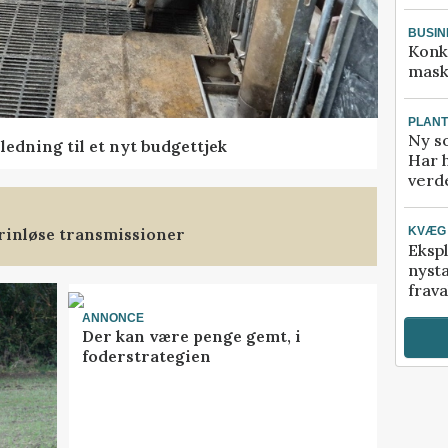
BUSIN
Konk
mask
PLAN
Ny so
edning til et nyt budgettjek
Har 
verde
trinløse transmissioner
KVÆG
Ekspl
nyst
frava
ANNONCE
Der kan være penge gemt, i
foderstrategien