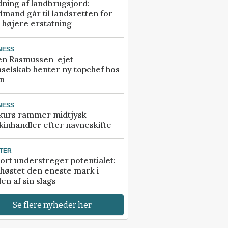
ning af landbrugsjord:
mand går til landsretten for
å højere erstatning
NESS
en Rasmussen-ejet
selskab henter ny topchef hos
an
NESS
kurs rammer midtjysk
inhandler efter navneskifte
TER
ort understreger potentialet:
høstet den eneste mark i
en af sin slags
Se flere nyheder her