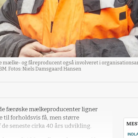
e mælke- og fåreproducent også involveret i organisationsar
MBM. Fotos: Niels Damsgaard Hansen
de færøske mælkeproducenter ligner
til forholdsvis få, men større
MES
de seneste cirka 40 års udvikling.
INDL