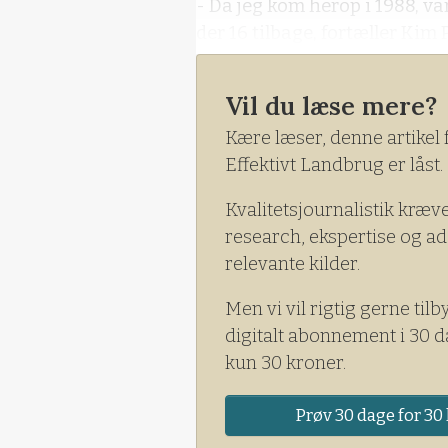
- Da jeg kom herop i 1988, v
der 16 tilbage, fortæller Kim 
Han er rådgiver hos MBM, det
Vil du læse mere?
foderstof, maskinhandel med
landmandsbutik.
Kære læser, denne artikel 
Effektivt Landbrug er låst.
Kvalitetsjournalistik kræv
research, ekspertise og ad
relevante kilder.
Men vi vil rigtig gerne tilb
digitalt abonnement i 30 d
kun 30 kroner.
Prøv 30 dage for 30 