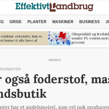
ÆG
GRISE
PLANTER
MASKINER
BUSINESS
J
Olieprisfald og fredsh
predaktør erkender, hun er
sender F5-renten ned 
et kunne vi alle lære af
procent
Annonce
ABONNENTER
r også foderstof, m
ndsbutik
er har et andelsmejeri, som vel nok producere