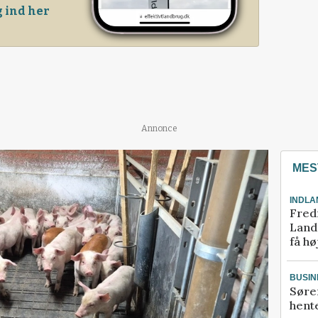
 ind her
Annonce
MES
INDLA
Fred
Landm
få hø
BUSIN
Søre
hente