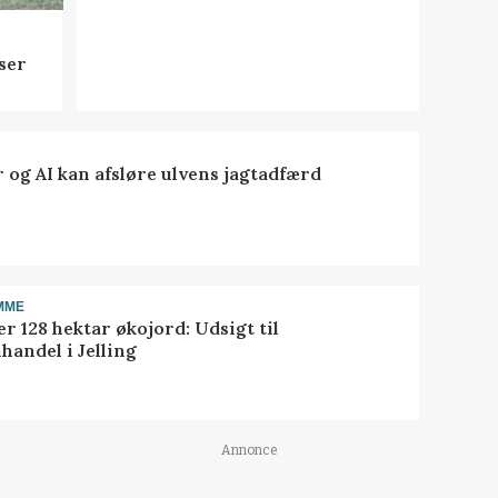
ser
 og AI kan afsløre ulvens jagtadfærd
MME
r 128 hektar økojord: Udsigt til
handel i Jelling
Annonce