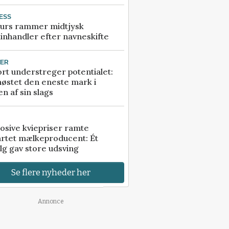
ESS
urs rammer midtjysk
inhandler efter navneskifte
TER
rt understreger potentialet:
høstet den eneste mark i
n af sin slags
osive kviepriser ramte
artet mælkeproducent: Ét
lg gav store udsving
Se flere nyheder her
Annonce