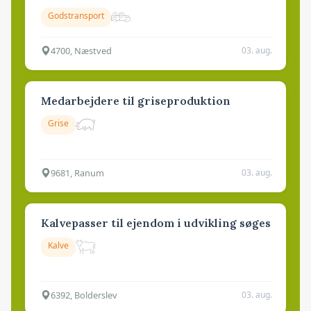
Godstransport
4700, Næstved
03. aug.
Medarbejdere til griseproduktion
Grise
9681, Ranum
03. aug.
Kalvepasser til ejendom i udvikling søges
Kalve
6392, Bolderslev
03. aug.