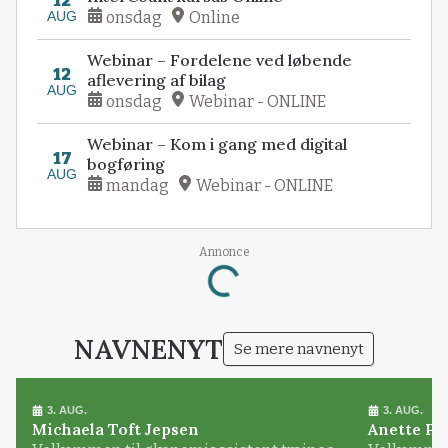
12
AUG
onsdag
Online
Webinar – Fordelene ved løbende
12
aflevering af bilag
AUG
onsdag
Webinar - ONLINE
Webinar – Kom i gang med digital
17
bogføring
AUG
mandag
Webinar - ONLINE
Annonce
Loading...
NAVNENYT
Se mere navnenyt
3. AUG.
3. AUG.
Michaela Toft Jepsen
Anette Pl