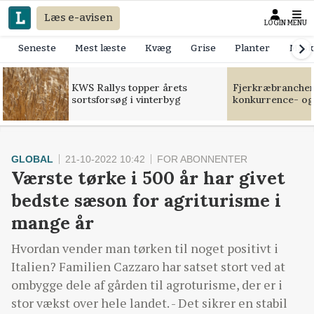
Læs e-avisen
LOGIN
MENU
Seneste
Mest læste
Kvæg
Grise
Planter
Mask
KWS Rallys topper årets
Fjerkræbranchen:
sortsforsøg i vinterbyg
konkurrence- og
GLOBAL
21-10-2022 10:42
FOR ABONNENTER
Værste tørke i 500 år har givet
bedste sæson for agriturisme i
mange år
Hvordan vender man tørken til noget positivt i
Italien? Familien Cazzaro har satset stort ved at
ombygge dele af gården til agroturisme, der er i
stor vækst over hele landet. - Det sikrer en stabil