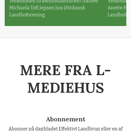
Velkommen til økonomiassistent trainee
Velkommen 
Michaela Toft Jepsen hos Østdansk
Anette Pl
Landboforening
Landbofor
MERE FRA L-
MEDIEHUS
Abonnement
Abonner på dagbladet Effektivt Landbrug eller en af