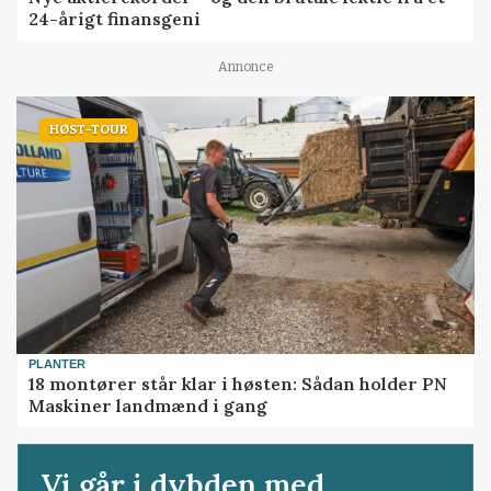
24-årigt finansgeni
Annonce
HØST-TOUR
PLANTER
18 montører står klar i høsten: Sådan holder PN
Maskiner landmænd i gang
Vi går i dybden med...