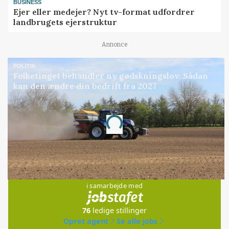
BUSINESS
Ejer eller medejer? Nyt tv-format udfordrer
landbrugets ejerstruktur
Annonce
POLITIK
Folketinget behandler ny gødskningslov: Sådan
kan den ændre din bedrift fra 2027
Annonce
Loading...
Jobs
i samarbejde med
76
ledige stillinger
Opret agent
Se alle jobs