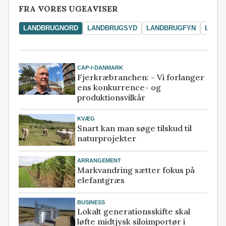
FRA VORES UGEAVISER
LANDBRUGNORD
LANDBRUGSYD
LANDBRUGFYN
LAND
CAP-I-DANMARK
Fjerkræbranchen: - Vi forlanger
ens konkurrence- og
produktionsvilkår
KVÆG
Snart kan man søge tilskud til
naturprojekter
ARRANGEMENT
Markvandring sætter fokus på
elefantgræs
BUSINESS
Lokalt generationsskifte skal
løfte midtjysk siloimportør i