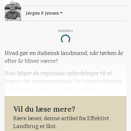
Jørgen P. Jensen
Annonce
Loading...
Hvad gør en italiensk landmand, når tørken år
efter år bliver værre?
Han følger de regionale opfordringer til at
frigive det store potentiale for turistindtægter,
som ligger i at bo på landet i Italien.
Agroturismo, som landboturisme hedder på
Vil du læse mere?
italiensk, er de seneste år blevet meget udbredt
og er nu med til at sikre en stabil og
Kære læser, denne artikel fra Effektivt
velkommen indtægt i tider, hvor klimaet gør
Landbrug er låst.