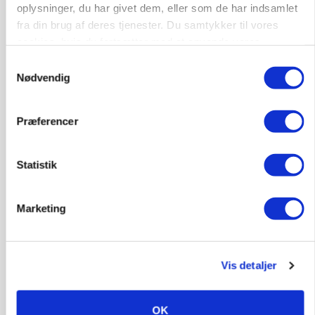
oplysninger, du har givet dem, eller som de har indsamlet
fra din brug af deres tjenester. Du samtykker til vores
cookies, hvis du fortsætter med at anvende vores
POLITIK
»Nu stopper I«: Landbrugsdebattør og
hjemmeside.
Samtykkevalg
protestgruppe vil demonstrere mod ny
Nødvendig
gødskningslov
Annonce
Præferencer
KVÆG
Snart kan man søge tilskud til naturprojekter
Statistik
Annonce
Loading...
Marketing
Vis detaljer
OK