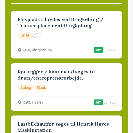
Elevplads tilbydes ved Ringkøbing /
Trainee placement Ringkøbing
Grise
6950, Ringkøbing
06. aug.
NY
Rørlægger / håndmand søges til
dræn/entreprenørarbejde.
Anlæg
Kloak
4690, Haslev
06. aug.
NY
Lastbilchauffør søges til Henrik Haves
Maskinstation