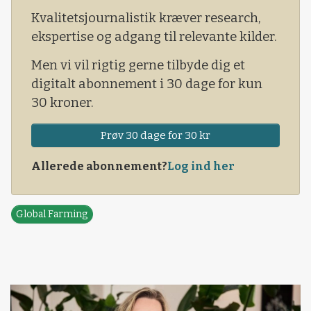
markbrug stadig mere tørt og tabsgivende.
Kvalitetsjournalistik kræver research,
Nogle regioner er mere oplagte til agroturismo
ekspertise og adgang til relevante kilder.
end andre.
Men vi vil rigtig gerne tilbyde dig et
digitalt abonnement i 30 dage for kun
30 kroner.
Prøv 30 dage for 30 kr
Allerede abonnement?
Log ind her
Global Farming