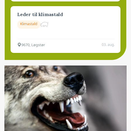
Leder til klimastald
Klimastald
9670, Løgstør
03. aug.