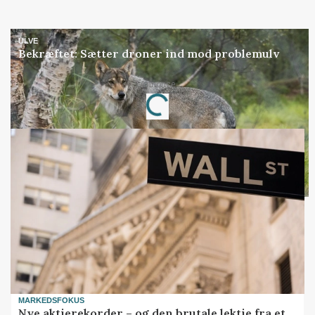
ULVE
Bekræftet: Sætter droner ind mod problemulv
Annonce
Loading...
MARKEDSFOKUS
Nye aktierekorder – og den brutale lektie fra et